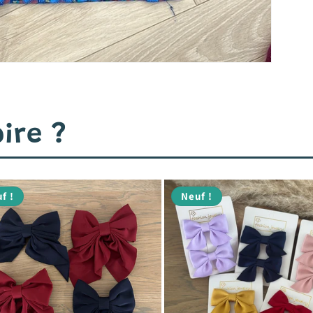
ire ?
f !
Neuf !