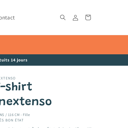
ontact
Connexion
Panier
uits 14 jours
EXTENSO
-shirt
inextenso
NS / 116 CM -
Fille
ÉS BON ÉTAT