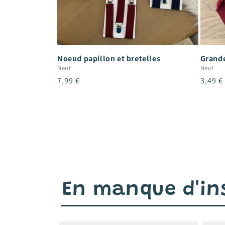
Noeud papillon et bretelles
Grande
Neuf
Neuf
Prix
7,99 €
Prix
3,49 €
habituel
habitu
En manque d'ins