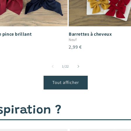
 pince brillant
Barrettes à cheveux
Neuf
Prix
2,99 €
el
habituel
de
1
/
22
Tout afficher
piration ?