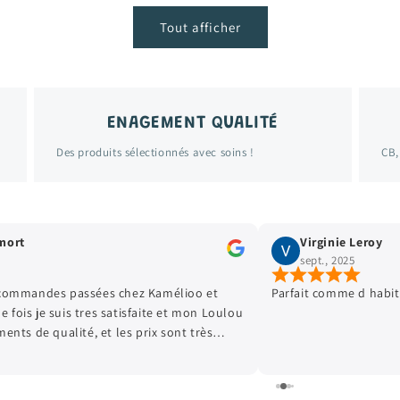
Tout afficher
ENAGEMENT QUALITÉ
Des produits sélectionnés avec soins !
CB,
Virginie Leroy
Stella 
sept., 2025
avr., 20
it comme d habitude 👍🏿
Vêtements en
cadeau qui f
achats. Merc