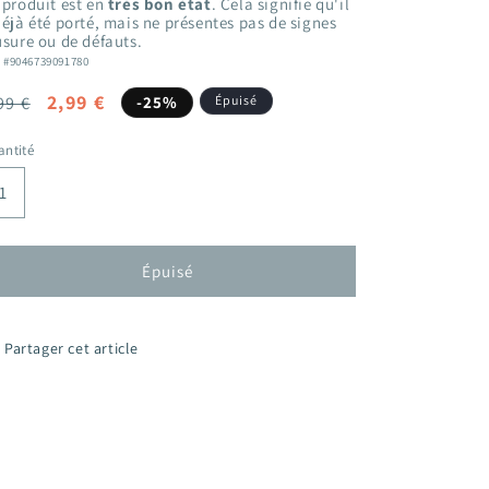
 produit est en
très bon état
. Cela signifie qu'il
déjà été porté, mais ne présentes pas de signes
usure ou de défauts.
: #9046739091780
ix
Prix
2,99 €
99 €
-25%
Épuisé
bituel
promotionnel
ntité
Épuisé
Partager cet article