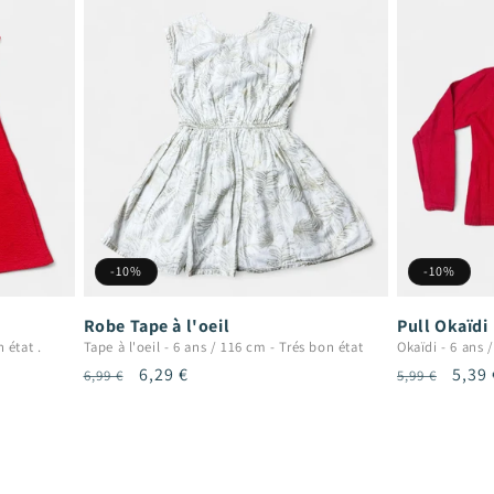
-10%
-10%
Robe Tape à l'oeil
Pull Okaïdi
 état .
Tape à l'oeil
-
6 ans / 116 cm
-
Trés bon état
Okaïdi
-
6 ans 
Prix
Prix
6,29 €
Prix
Prix
5,39 
6,99 €
5,99 €
habituel
promotionnel
habituel
prom