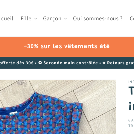
ccueil
Fille
Garçon
Qui sommes-nous ?
C
-30% sur les vêtements été
 offerte dès 30€ • ♻️ Seconde main contrôlée • ⭐ Retours grat
IN
T
6 A
TR