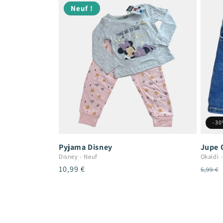
Neuf !
-3
Pyjama Disney
Jupe 
Disney
-
Neuf
Okaïdi
Prix
10,99 €
Prix
5,99 €
habituel
habit