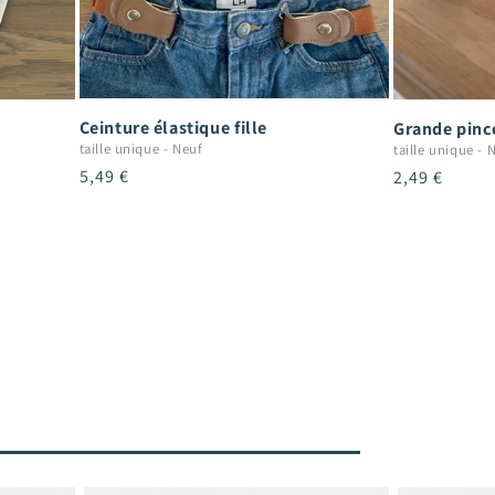
Ceinture élastique fille
Grande pince
taille unique
-
Neuf
taille unique
-
N
Prix
5,49 €
Prix
2,49 €
habituel
habituel