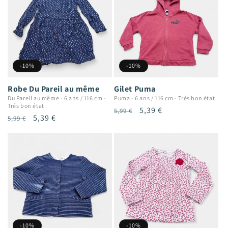
-10%
-10%
Robe Du Pareil au même
Gilet Puma
Du Pareil au même
-
6 ans / 116 cm
-
Puma
-
6 ans / 116 cm
-
Trés bon état .
Trés bon état .
Prix
Prix
5,39 €
5,99 €
Prix
Prix
5,39 €
5,99 €
habituel
promotionnel
habituel
promotionnel
-10%
-10%