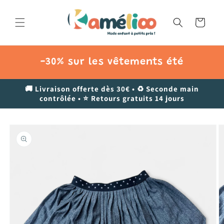
et
passer
au
Panier
contenu
-30% sur les vêtements été
🚚 Livraison offerte dès 30€ • ♻️ Seconde main
contrôlée • ⭐ Retours gratuits 14 jours
Passer aux
informations
produits