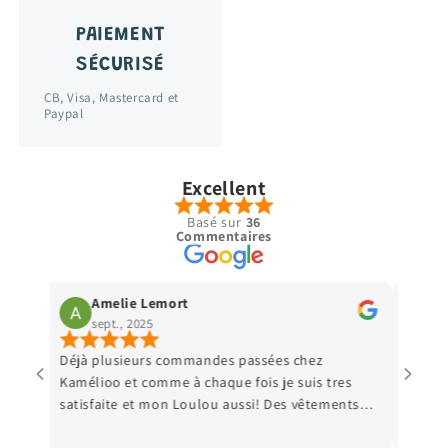
PAIEMENT
SÉCURISÉ
CB, Visa, Mastercard et
Paypal
Excellent
Basé sur
36
Commentaires
Amelie Lemort
Vir
sept., 2025
sept
Déjà plusieurs commandes passées chez
Parfait 
Kamélioo et comme à chaque fois je suis tres
satisfaite et mon Loulou aussi! Des vêtements
e
de qualité, et les prix sont très abordables! De