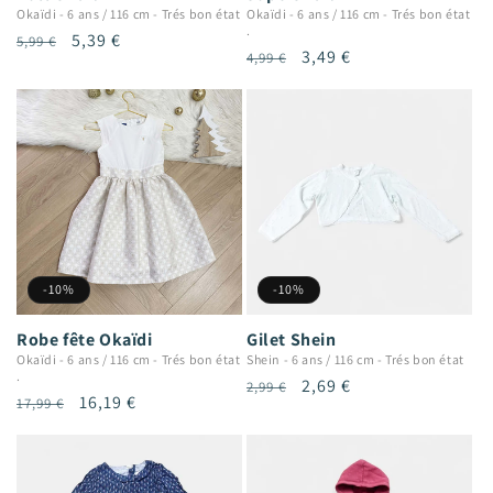
Okaïdi
-
6 ans / 116 cm
-
Trés bon état
Okaïdi
-
6 ans / 116 cm
-
Trés bon état
.
Prix
Prix
5,39 €
5,99 €
Prix
Prix
3,49 €
4,99 €
habituel
promotionnel
habituel
promotionnel
-10%
-10%
Robe fête Okaïdi
Gilet Shein
Okaïdi
-
6 ans / 116 cm
-
Trés bon état
Shein
-
6 ans / 116 cm
-
Trés bon état
.
Prix
Prix
2,69 €
2,99 €
Prix
Prix
16,19 €
17,99 €
habituel
promotionnel
habituel
promotionnel