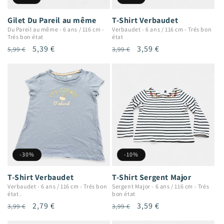
Gilet Du Pareil au même
T-Shirt Verbaudet
Du Pareil au même
-
6 ans / 116 cm
-
Verbaudet
-
6 ans / 116 cm
-
Trés bon
Trés bon état
état
Prix
Prix
5,39 €
Prix
Prix
3,59 €
5,99 €
3,99 €
habituel
promotionnel
habituel
promotionnel
-30%
-10%
T-Shirt Verbaudet
T-Shirt Sergent Major
Verbaudet
-
6 ans / 116 cm
-
Trés bon
Sergent Major
-
6 ans / 116 cm
-
Trés
état .
bon état
Prix
Prix
2,79 €
Prix
Prix
3,59 €
3,99 €
3,99 €
habituel
promotionnel
habituel
promotionnel