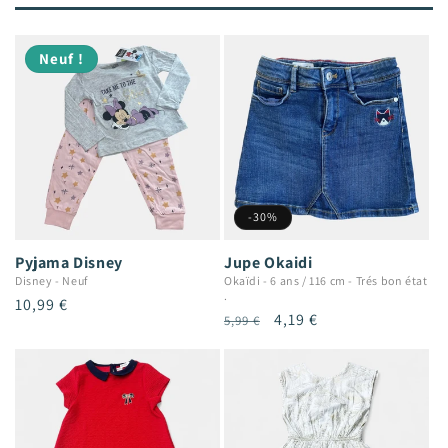
Neuf !
-30%
Pyjama Disney
Jupe Okaidi
Disney
-
Neuf
Okaïdi
-
6 ans / 116 cm
-
Trés bon état
.
Prix
10,99 €
Prix
Prix
4,19 €
5,99 €
habituel
habituel
promotionnel