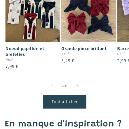
Noeud papillon et
Grande pince brillant
Barre
bretelles
Neuf
Neuf
Neuf
Prix
3,49 €
Prix
2,99 
Prix
7,99 €
habituel
habit
habituel
de
1
/
24
Tout afficher
En manque d'inspiration ?