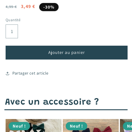
Prix
Prix
3,49 €
4,99 €
-30%
habituel
promotionnel
Quantité
Ajouter au panier
Partager cet article
Avec un accessoire ?
Neuf !
Neuf !
Ne