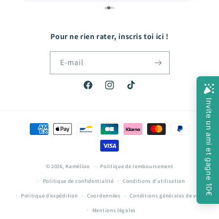
e
quoi faire plaisir à mon fils qui grandit tellement
vite! Hâte de passer ma prochaine commande!
Pour ne rien rater, inscris toi ici !
E-mail
Facebook
Instagram
TikTok
Moyens
de
paiement
© 2026,
Kamélioo
Politique de remboursement
Politique de confidentialité
Conditions d’utilisation
Politique d’expédition
Coordonnées
Conditions générales de vente
Mentions légales