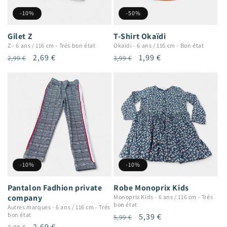
-10%
-50%
Gilet Z
T-Shirt Okaïdi
Z
-
6 ans / 116 cm
-
Trés bon état
Okaïdi
-
6 ans / 116 cm
-
Bon état
Prix
Prix
2,69 €
Prix
Prix
1,99 €
2,99 €
3,99 €
habituel
promotionnel
habituel
promotionnel
-10%
-10%
Pantalon Fadhion private
Robe Monoprix Kids
company
Monoprix Kids
-
6 ans / 116 cm
-
Trés
bon état
Autres marques
-
6 ans / 116 cm
-
Trés
bon état
Prix
Prix
5,39 €
5,99 €
Prix
Prix
2,69 €