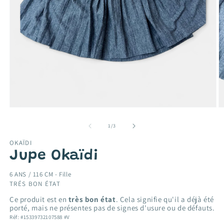
Ouvrir
O
le
le
média
m
de
1
/
3
1
2
dans
d
OKAÏDI
une
u
Jupe Okaïdi
fenêtre
f
modale
m
6 ANS / 116 CM -
Fille
TRÉS BON ÉTAT
Ce produit est en
très bon état
. Cela signifie qu'il a déjà été
porté, mais ne présentes pas de signes d'usure ou de défauts.
Réf: #15339732107588 #V