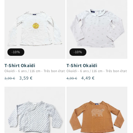
-10%
-10%
T-Shirt Okaïdi
T-Shirt Okaïdi
Okaïdi
-
6 ans / 116 cm
-
Trés bon état
Okaïdi
-
6 ans / 116 cm
-
Trés bon état
Prix
Prix
3,59 €
Prix
Prix
4,49 €
3,99 €
4,99 €
habituel
promotionnel
habituel
promotionnel