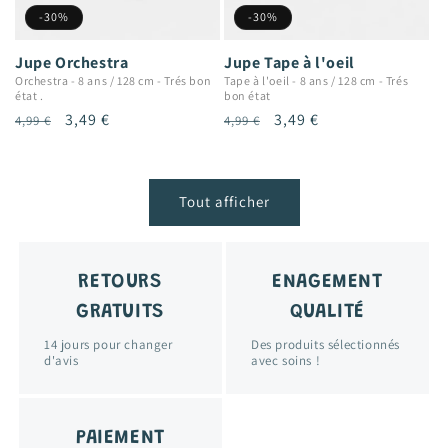
-30%
-30%
Jupe Orchestra
Jupe Tape à l'oeil
Orchestra
-
8 ans / 128 cm
-
Trés bon
Tape à l'oeil
-
8 ans / 128 cm
-
Trés
état .
bon état
Prix
Prix
3,49 €
Prix
Prix
3,49 €
4,99 €
4,99 €
habituel
promotionnel
habituel
promotionnel
Tout afficher
RETOURS
ENAGEMENT
GRATUITS
QUALITÉ
14 jours pour changer
Des produits sélectionnés
d'avis
avec soins !
PAIEMENT