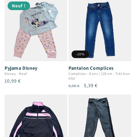
Neuf !
-10%
Pyjama Disney
Pantalon Complices
Disney
-
Neuf
Complices
-
8 ans / 128 cm
-
Trés bon
état
Prix
10,99 €
Prix
Prix
5,39 €
5,99 €
habituel
habituel
promotionnel