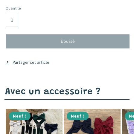
habituel
promotionnel
Quantité
Épuisé
Partager cet article
Avec un accessoire ?
Neuf !
Neuf !
Ne