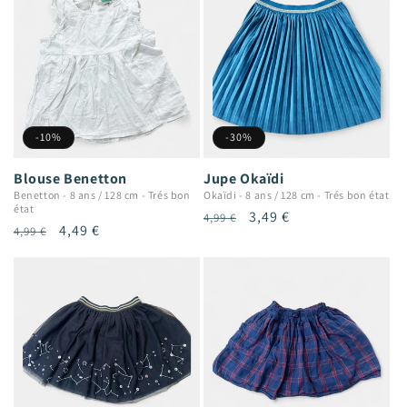
-10%
-30%
Blouse Benetton
Jupe Okaïdi
Benetton
-
8 ans / 128 cm
-
Trés bon
Okaïdi
-
8 ans / 128 cm
-
Trés bon état
état
Prix
Prix
3,49 €
4,99 €
Prix
Prix
4,49 €
4,99 €
habituel
promotionnel
habituel
promotionnel