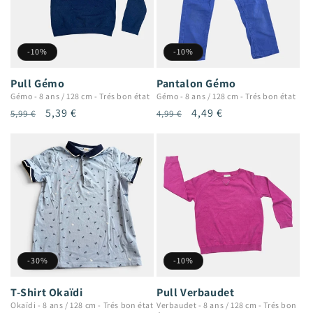
-10%
-10%
Pull Gémo
Pantalon Gémo
Gémo
-
8 ans / 128 cm
-
Trés bon état
Gémo
-
8 ans / 128 cm
-
Trés bon état
Prix
Prix
5,39 €
Prix
Prix
4,49 €
5,99 €
4,99 €
habituel
promotionnel
habituel
promotionnel
-30%
-10%
T-Shirt Okaïdi
Pull Verbaudet
Okaïdi
-
8 ans / 128 cm
-
Trés bon état
Verbaudet
-
8 ans / 128 cm
-
Trés bon