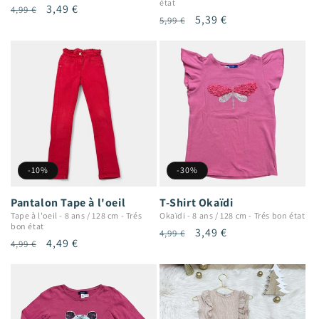
état
Prix
Prix
3,49 €
4,99 €
Prix
Prix
5,39 €
5,99 €
habituel
promotionnel
habituel
promotionnel
-10%
-30%
Pantalon Tape à l'oeil
T-Shirt Okaïdi
Tape à l'oeil
-
8 ans / 128 cm
-
Trés
Okaïdi
-
8 ans / 128 cm
-
Trés bon état
bon état
Prix
Prix
3,49 €
4,99 €
Prix
Prix
4,49 €
4,99 €
habituel
promotionnel
habituel
promotionnel