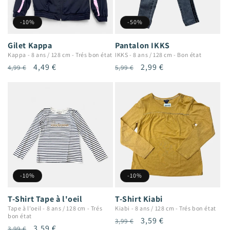
-10%
-50%
Gilet Kappa
Pantalon IKKS
Kappa
-
8 ans / 128 cm
-
Trés bon état
IKKS
-
8 ans / 128 cm
-
Bon état
Prix
Prix
4,49 €
Prix
Prix
2,99 €
4,99 €
5,99 €
habituel
promotionnel
habituel
promotionnel
-10%
-10%
T-Shirt Tape à l'oeil
T-Shirt Kiabi
Tape à l'oeil
-
8 ans / 128 cm
-
Trés
Kiabi
-
8 ans / 128 cm
-
Trés bon état
bon état
Prix
Prix
3,59 €
3,99 €
Prix
Prix
3,59 €
3,99 €