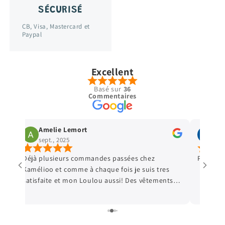
SÉCURISÉ
CB, Visa, Mastercard et
Paypal
Excellent
Basé sur
36
Commentaires
Amelie Lemort
Vir
sept., 2025
sept
Déjà plusieurs commandes passées chez
Parfait 
Kamélioo et comme à chaque fois je suis tres
satisfaite et mon Loulou aussi! Des vêtements
e
de qualité, et les prix sont très abordables! De
e
quoi faire plaisir à mon fils qui grandit tellement
vite! Hâte de passer ma prochaine commande!