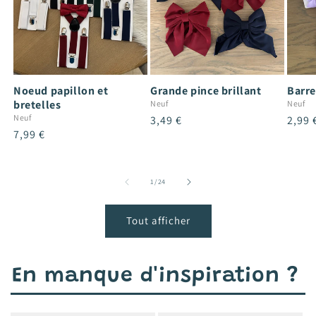
Noeud papillon et
Grande pince brillant
Barre
bretelles
Neuf
Neuf
Neuf
Prix
3,49 €
Prix
2,99 
Prix
7,99 €
habituel
habit
habituel
de
1
/
24
Tout afficher
En manque d'inspiration ?