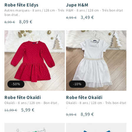
Robe fête Eldys
Jupe H&M
Autres marques
-
8 ans / 128 cm
-
Trés
H&M
-
8 ans / 128 cm
-
Trés bon état
bon état .
Prix
Prix
3,49 €
4,99 €
Prix
Prix
8,09 €
8,99 €
habituel
promotionnel
habituel
promotionnel
-50%
-10%
Robe fête Okaïdi
Robe fête Okaïdi
Okaïdi
-
8 ans / 128 cm
-
Bon état .
Okaïdi
-
8 ans / 128 cm
-
Trés bon état
.
Prix
Prix
5,99 €
11,99 €
Prix
Prix
8,99 €
9,99 €
habituel
promotionnel
habituel
promotionnel