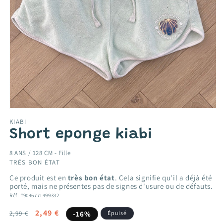
Ouvrir
le
KIABI
média
Short eponge kiabi
1
dans
une
8 ANS / 128 CM -
Fille
fenêtre
TRÉS BON ÉTAT
modale
Ce produit est en
très bon état
. Cela signifie qu'il a déjà été
porté, mais ne présentes pas de signes d'usure ou de défauts.
Réf: #9046771499332
Prix
Prix
2,49 €
2,99 €
-16%
Épuisé