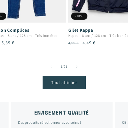
0%
-10%
lon Complices
Gilet Kappa
ces
-
8 ans / 128 cm
-
Trés bon état
Kappa
-
8 ans / 128 cm
-
Trés bon ét
Prix
5,39 €
Prix
Prix
4,49 €
4,99 €
uel
promotionnel
habituel
promotionnel
de
1
/
21
Tout afficher
ENAGEMENT QUALITÉ
Des produits sélectionnés avec soins !
CB,