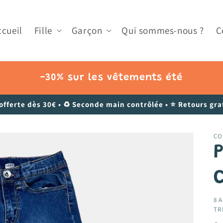
ccueil
Fille
Garçon
Qui sommes-nous ?
C
-30% sur les vêtements été
 offerte dès 30€ • ♻️ Seconde main contrôlée • ⭐ Retours grat
CO
8 A
TR