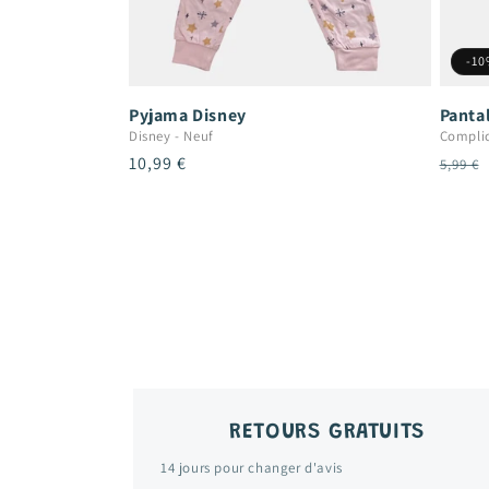
-1
Pyjama Disney
Panta
Disney
-
Neuf
Compli
Prix
10,99 €
Prix
5,99 €
habituel
habit
RETOURS GRATUITS
14 jours pour changer d'avis