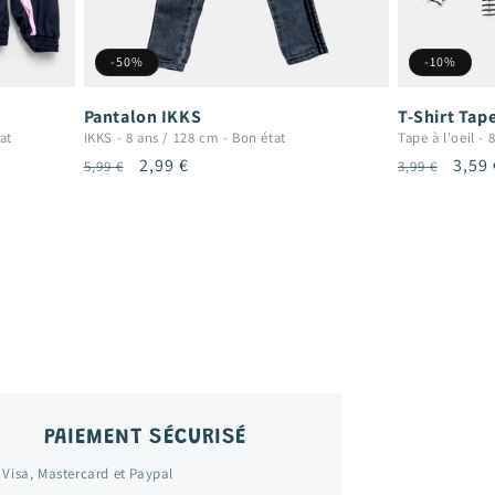
-50%
-10%
Pantalon IKKS
T-Shirt Tape
at
IKKS
-
8 ans / 128 cm
-
Bon état
Tape à l'oeil
-
8
Prix
Prix
2,99 €
Prix
Prix
3,59 
5,99 €
3,99 €
habituel
promotionnel
habituel
prom
PAIEMENT SÉCURISÉ
 Visa, Mastercard et Paypal