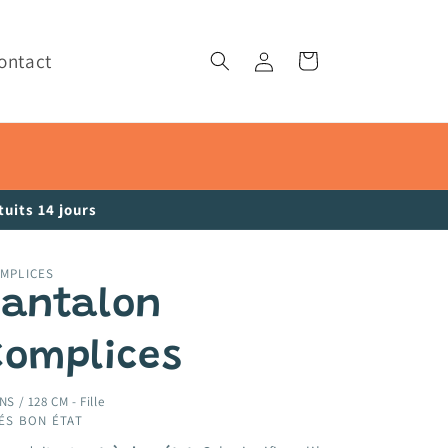
ontact
Connexion
Panier
uits 14 jours
MPLICES
Pantalon
Complices
NS / 128 CM -
Fille
ÉS BON ÉTAT