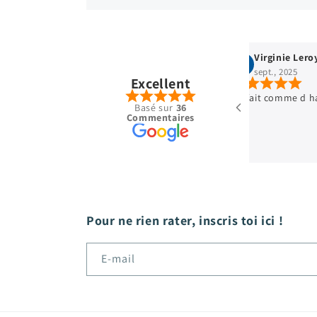
e Leroy
Stella Legran
025
avr., 2025
Excellent
e d habitude 👍🏿
Vêtements en excell
Basé sur
36
cadeau qui fait tou
Commentaires
achats. Merci+++
Pour ne rien rater, inscris toi ici !
E-mail