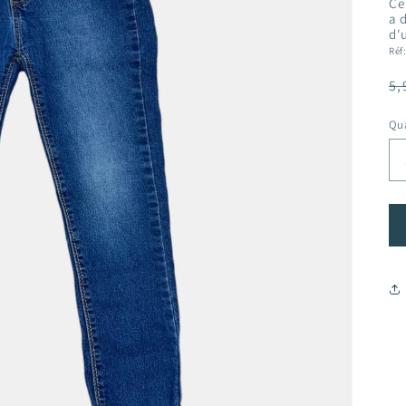
Ce
a 
d'
Réf
Pr
5,
ha
Qua