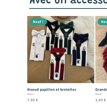
Avec un accesso
Neuf !
Neu
Noeud papillon et bretelles
Grande
Neuf
Neuf
Prix
7,99 €
Prix
3,49 €
habituel
habitu