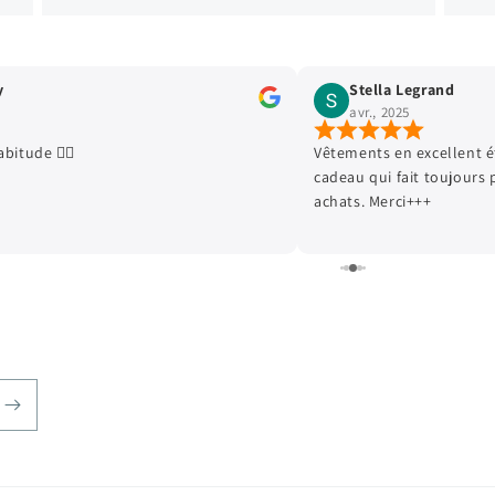
d
cécé cece
janv., 2025
ent état, envoi ultra soigné. Petit
Deuxième commande et c
jours plaisir aux enfants. Ravie de mes
est parfait. Je recommand
parfait mon fils est ravi.