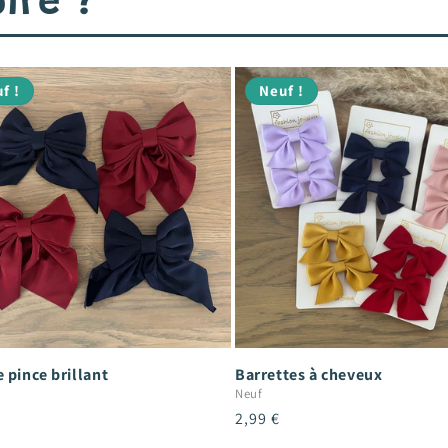
ire ?
f !
Neuf !
 pince brillant
Barrettes à cheveux
Neuf
Prix
2,99 €
el
habituel