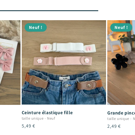
Neuf !
Neuf !
Ceinture élastique fille
Grande pince
taille unique
-
Neuf
taille unique
-
N
Prix
5,49 €
Prix
2,49 €
habituel
habituel