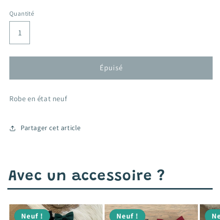
habituel
promotionnel
Quantité
Épuisé
Robe en état neuf
Partager cet article
Avec un accessoire ?
Neuf !
Neuf !
Ne