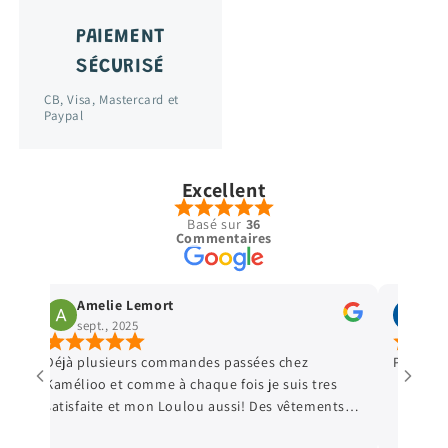
PAIEMENT
SÉCURISÉ
CB, Visa, Mastercard et
Paypal
Excellent
Basé sur
36
Commentaires
Virginie Leroy
Stella
sept., 2025
avr., 2
Parfait comme d habitude 👍🏿
Vêtements e
Petit cadeau
Ravie de me