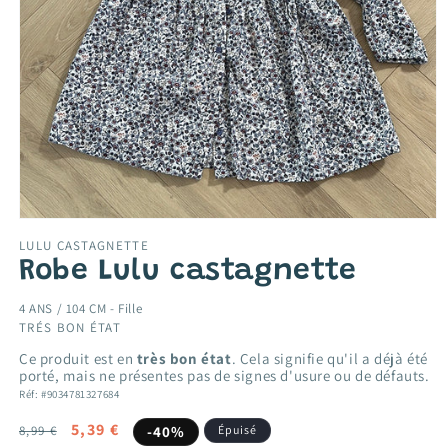
Ouvrir
le
LULU CASTAGNETTE
média
Robe Lulu castagnette
1
dans
une
4 ANS / 104 CM -
Fille
fenêtre
TRÉS BON ÉTAT
modale
Ce produit est en
très bon état
. Cela signifie qu'il a déjà été
porté, mais ne présentes pas de signes d'usure ou de défauts.
Réf: #9034781327684
Prix
Prix
5,39 €
8,99 €
-40%
Épuisé