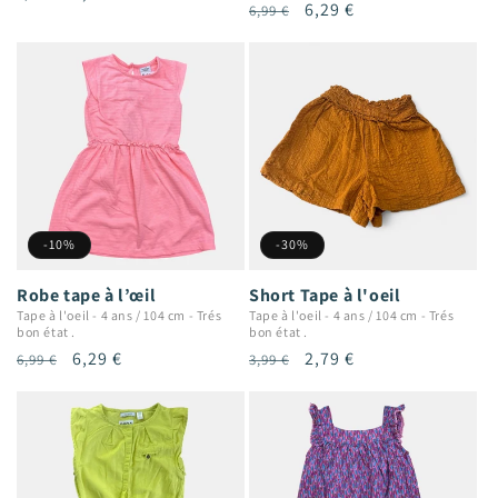
Prix
Prix
6,29 €
6,99 €
habituel
promotionnel
habituel
promotionnel
-10%
-30%
Robe tape à l’œil
Short Tape à l'oeil
Tape à l'oeil
-
4 ans / 104 cm
-
Trés
Tape à l'oeil
-
4 ans / 104 cm
-
Trés
bon état .
bon état .
Prix
Prix
6,29 €
Prix
Prix
2,79 €
6,99 €
3,99 €
habituel
promotionnel
habituel
promotionnel