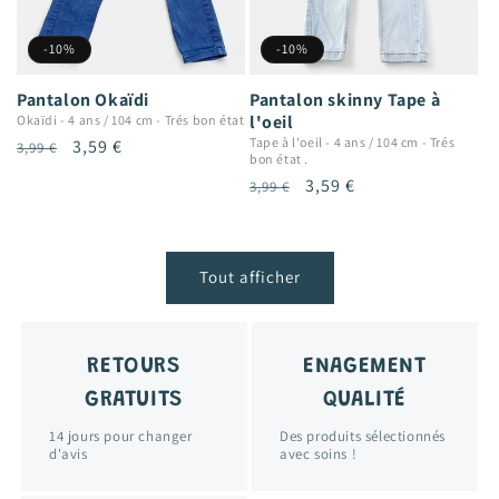
-10%
-10%
Pantalon Okaïdi
Pantalon skinny Tape à
l'oeil
Okaïdi
-
4 ans / 104 cm
-
Trés bon état
Tape à l'oeil
-
4 ans / 104 cm
-
Trés
Prix
Prix
3,59 €
3,99 €
bon état .
habituel
promotionnel
Prix
Prix
3,59 €
3,99 €
habituel
promotionnel
Tout afficher
RETOURS
ENAGEMENT
GRATUITS
QUALITÉ
14 jours pour changer
Des produits sélectionnés
d'avis
avec soins !