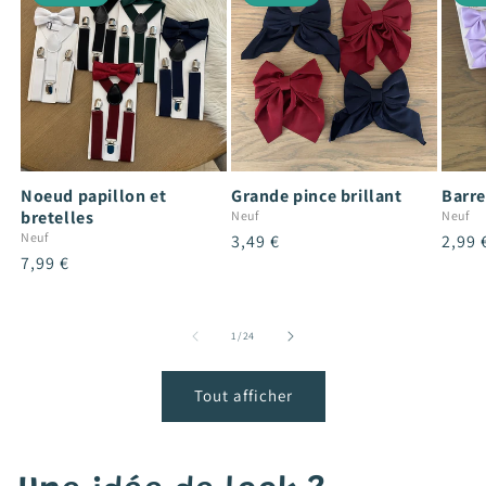
Noeud papillon et
Grande pince brillant
Barre
bretelles
Neuf
Neuf
Neuf
Prix
3,49 €
Prix
2,99 
Prix
7,99 €
habituel
habit
habituel
de
1
/
24
Tout afficher