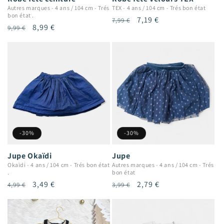
Autres marques
-
4 ans / 104 cm
-
Trés
TEX
-
4 ans / 104 cm
-
Trés bon état
bon état .
Prix
Prix
7,19 €
7,99 €
Prix
Prix
8,99 €
9,99 €
habituel
promotionnel
habituel
promotionnel
-30%
-30%
Jupe Okaïdi
Jupe
Okaïdi
-
4 ans / 104 cm
-
Trés bon état
Autres marques
-
4 ans / 104 cm
-
Trés
.
bon état
Prix
Prix
3,49 €
Prix
Prix
2,79 €
4,99 €
3,99 €
habituel
promotionnel
habituel
promotionnel