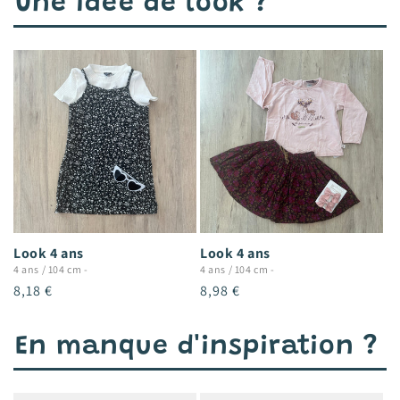
Une idée de look ?
Look 4 ans
Look 4 ans
4 ans / 104 cm
-
4 ans / 104 cm
-
Prix
8,18 €
Prix
8,98 €
habituel
habituel
En manque d'inspiration ?