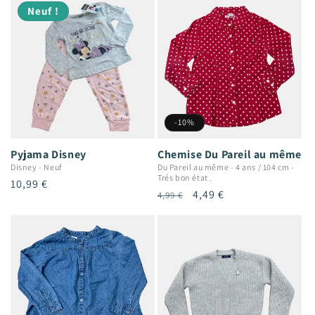
Neuf !
-10%
Pyjama Disney
Chemise Du Pareil au même
Disney
-
Neuf
Du Pareil au même
-
4 ans / 104 cm
-
Trés bon état .
Prix
10,99 €
Prix
Prix
4,49 €
4,99 €
habituel
habituel
promotionnel