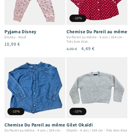
-10%
Pyjama Disney
Chemise Du Pareil au même
Disney
-
Neuf
Du Pareil au même
-
4 ans / 104 cm
-
Trés bon état .
Prix
10,99 €
Prix
Prix
4,49 €
4,99 €
habituel
habituel
promotionnel
-10%
-10%
Chemise Du Pareil au même
Gilet Okaïdi
Du Pareil au même
-
4 ans / 104 cm
-
Okaïdi
-
4 ans / 104 cm
-
Trés bon état