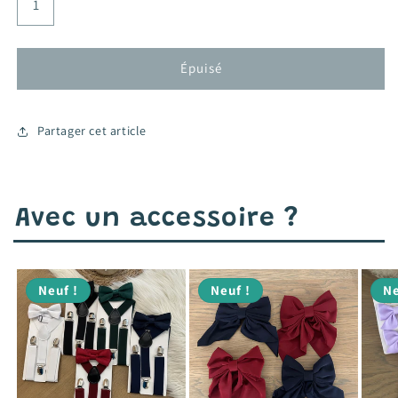
Épuisé
Partager cet article
Avec un accessoire ?
Neuf !
Neuf !
Ne