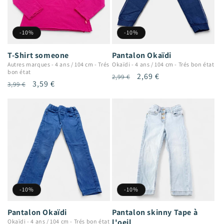
-10%
-10%
T-Shirt someone
Pantalon Okaïdi
Autres marques
-
4 ans / 104 cm
-
Trés
Okaïdi
-
4 ans / 104 cm
-
Trés bon état
bon état
Prix
Prix
2,69 €
2,99 €
Prix
Prix
3,59 €
3,99 €
habituel
promotionnel
habituel
promotionnel
-10%
-10%
Pantalon Okaïdi
Pantalon skinny Tape à
l'oeil
Okaïdi
-
4 ans / 104 cm
-
Trés bon état