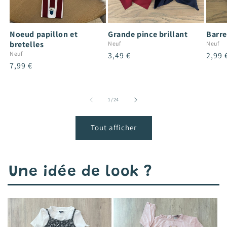
Noeud papillon et
Grande pince brillant
Barre
bretelles
Neuf
Neuf
Neuf
Prix
3,49 €
Prix
2,99 
Prix
7,99 €
habituel
habit
habituel
de
1
/
24
Tout afficher
Une idée de look ?