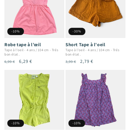
-10%
-30%
Robe tape à l’œil
Short Tape à l'oeil
Tape à l'oeil
-
4 ans / 104 cm
-
Trés
Tape à l'oeil
-
4 ans / 104 cm
-
Trés
bon état .
bon état .
Prix
Prix
6,29 €
Prix
Prix
2,79 €
6,99 €
3,99 €
habituel
promotionnel
habituel
promotionnel
-10%
-10%