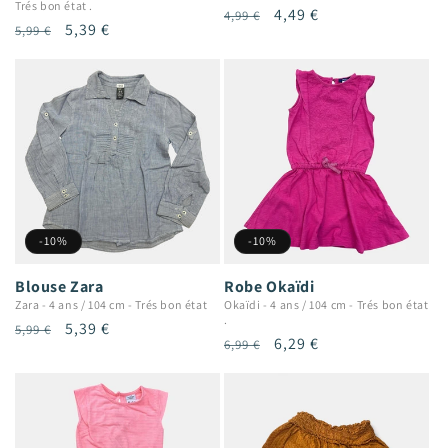
Trés bon état .
Prix
Prix
4,49 €
4,99 €
Prix
Prix
5,39 €
5,99 €
habituel
promotionnel
habituel
promotionnel
-10%
-10%
Blouse Zara
Robe Okaïdi
Zara
-
4 ans / 104 cm
-
Trés bon état
Okaïdi
-
4 ans / 104 cm
-
Trés bon état
.
Prix
Prix
5,39 €
5,99 €
Prix
Prix
6,29 €
6,99 €
habituel
promotionnel
habituel
promotionnel