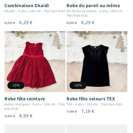
Combinaison Okaidi
Robe du pareil au même
Okaïdi
-
4 ans / 104 cm
-
Trés bon état
Du Pareil au même
-
4 ans / 104 cm
-
.
Trés bon état .
Prix
Prix
6,29 €
Prix
Prix
6,29 €
6,99 €
6,99 €
habituel
promotionnel
habituel
promotionnel
-10%
-10%
Robe fête ceinture
Robe fête velours TEX
Autres marques
-
4 ans / 104 cm
-
Trés
TEX
-
4 ans / 104 cm
-
Trés bon état
bon état .
Prix
Prix
7,19 €
7,99 €
Prix
Prix
8,99 €
9,99 €
habituel
promotionnel
habituel
promotionnel