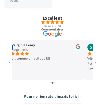
Paypal
Excellent
Basé sur
36
Commentaires
Virginie Leroy
Stella
sept., 2025
avr., 2
Parfait comme d habitude 👍🏿
Vêtements e
Petit cadeau
Ravie de me
Pour ne rien rater, inscris toi ici !