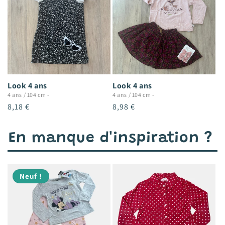
Look 4 ans
Look 4 ans
4 ans / 104 cm
-
4 ans / 104 cm
-
Prix
8,18 €
Prix
8,98 €
habituel
habituel
En manque d'inspiration ?
Neuf !