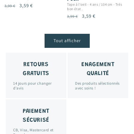
Tape à l'oeil
-
4 ans / 104 cm
-
Trés
Prix
Prix
3,59 €
3,99 €
bon état .
habituel
promotionnel
Prix
Prix
3,59 €
3,99 €
habituel
promotionnel
Tout afficher
RETOURS
ENAGEMENT
GRATUITS
QUALITÉ
14 jours pour changer
Des produits sélectionnés
d'avis
avec soins !
PAIEMENT
SÉCURISÉ
CB, Visa, Mastercard et