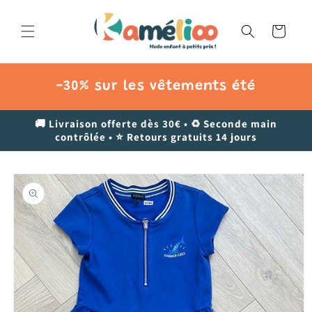
et
passer
au
Panier
contenu
-30% sur les vêtements été
🚚 Livraison offerte dès 30€ • ♻️ Seconde main
contrôlée • ⭐ Retours gratuits 14 jours
Passer aux
informations
produits