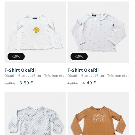
-10%
-10%
T-Shirt Okaïdi
T-Shirt Okaïdi
Okaïdi
-
6 ans / 116 cm
-
Trés bon état
Okaïdi
-
6 ans / 116 cm
-
Trés bon état
Prix
Prix
3,59 €
Prix
Prix
4,49 €
3,99 €
4,99 €
habituel
promotionnel
habituel
promotionnel