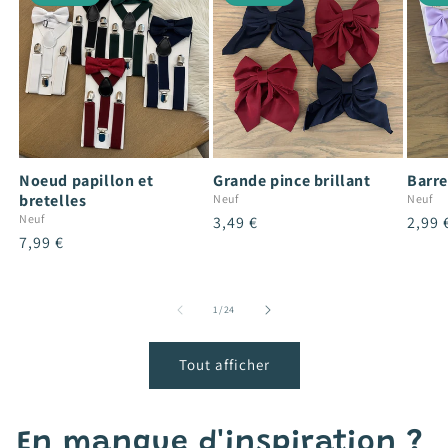
Noeud papillon et
Grande pince brillant
Barre
bretelles
Neuf
Neuf
Neuf
Prix
3,49 €
Prix
2,99 
Prix
7,99 €
habituel
habit
habituel
de
1
/
24
Tout afficher
En manque d'inspiration ?