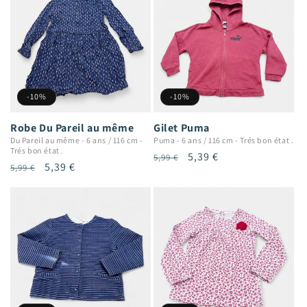
-10%
-10%
Robe Du Pareil au même
Gilet Puma
Du Pareil au même
-
6 ans / 116 cm
-
Puma
-
6 ans / 116 cm
-
Trés bon état .
Trés bon état .
Prix
Prix
5,39 €
5,99 €
Prix
Prix
5,39 €
5,99 €
habituel
promotionnel
habituel
promotionnel