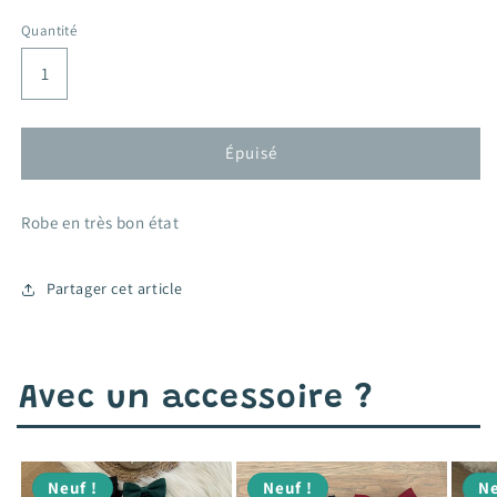
habituel
promotionnel
Quantité
Épuisé
Robe en très bon état
Partager cet article
Avec un accessoire ?
Neuf !
Neuf !
Ne