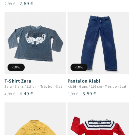
Prix
Prix
2,69 €
2,99 €
habituel
promotionnel
habituel
promotionnel
-10%
-10%
T-Shirt Zara
Pantalon Kiabi
Zara
-
6 ans / 116 cm
-
Trés bon état
Kiabi
-
6 ans / 116 cm
-
Trés bon état
Prix
Prix
4,49 €
Prix
Prix
3,59 €
4,99 €
3,99 €
habituel
promotionnel
habituel
promotionnel