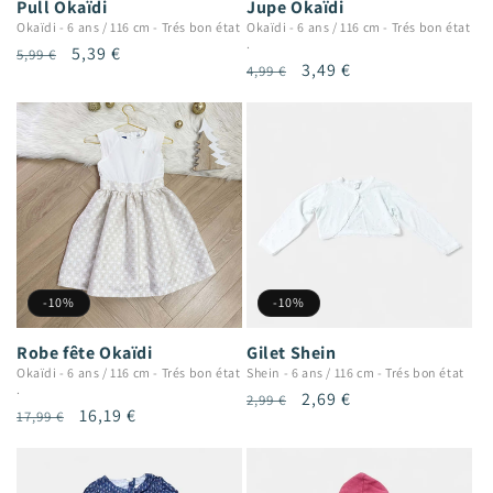
Pull Okaïdi
Jupe Okaïdi
Okaïdi
-
6 ans / 116 cm
-
Trés bon état
Okaïdi
-
6 ans / 116 cm
-
Trés bon état
.
Prix
Prix
5,39 €
5,99 €
Prix
Prix
3,49 €
4,99 €
habituel
promotionnel
habituel
promotionnel
-10%
-10%
Robe fête Okaïdi
Gilet Shein
Okaïdi
-
6 ans / 116 cm
-
Trés bon état
Shein
-
6 ans / 116 cm
-
Trés bon état
.
Prix
Prix
2,69 €
2,99 €
Prix
Prix
16,19 €
17,99 €
habituel
promotionnel
habituel
promotionnel