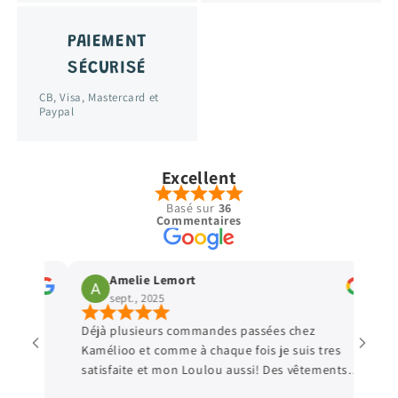
PAIEMENT
SÉCURISÉ
CB, Visa, Mastercard et
Paypal
Excellent
Basé sur
36
Commentaires
Amelie Lemort
Vir
sept., 2025
sept
Déjà plusieurs commandes passées chez
Parfait 
Kamélioo et comme à chaque fois je suis tres
satisfaite et mon Loulou aussi! Des vêtements
e
de qualité, et les prix sont très abordables! De