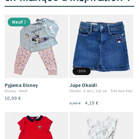
Neuf !
-30%
Pyjama Disney
Jupe Okaidi
Disney
-
Neuf
Okaïdi
-
6 ans / 116 cm
-
Trés bon état
.
Prix
10,99 €
Prix
Prix
4,19 €
5,99 €
habituel
habituel
promotionnel