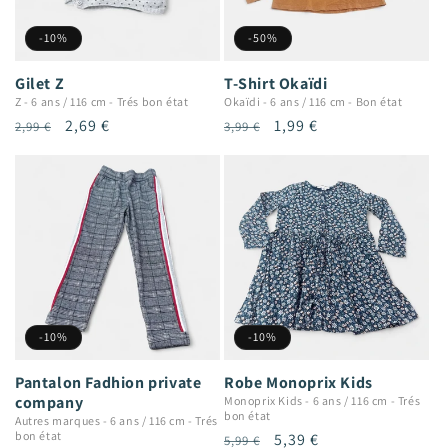
-10%
-50%
Gilet Z
T-Shirt Okaïdi
Z
-
6 ans / 116 cm
-
Trés bon état
Okaïdi
-
6 ans / 116 cm
-
Bon état
Prix
Prix
2,69 €
Prix
Prix
1,99 €
2,99 €
3,99 €
habituel
promotionnel
habituel
promotionnel
-10%
-10%
Pantalon Fadhion private
Robe Monoprix Kids
company
Monoprix Kids
-
6 ans / 116 cm
-
Trés
bon état
Autres marques
-
6 ans / 116 cm
-
Trés
bon état
Prix
Prix
5,39 €
5,99 €