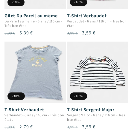
-10%
-10%
Gilet Du Pareil au même
T-Shirt Verbaudet
Du Pareil au même
-
6 ans / 116 cm
-
Verbaudet
-
6 ans / 116 cm
-
Trés bon
Trés bon état
état
Prix
Prix
5,39 €
Prix
Prix
3,59 €
5,99 €
3,99 €
habituel
promotionnel
habituel
promotionnel
-30%
-10%
T-Shirt Verbaudet
T-Shirt Sergent Major
Verbaudet
-
6 ans / 116 cm
-
Trés bon
Sergent Major
-
6 ans / 116 cm
-
Trés
état .
bon état
Prix
Prix
2,79 €
Prix
Prix
3,59 €
3,99 €
3,99 €
habituel
promotionnel
habituel
promotionnel