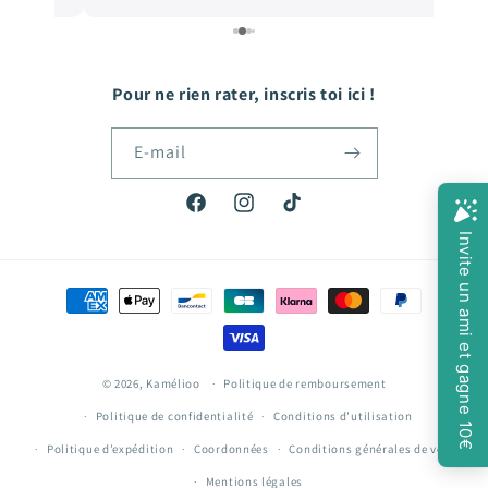
e
quoi faire plaisir à mon fils qui grandit tellement
vite! Hâte de passer ma prochaine commande!
Pour ne rien rater, inscris toi ici !
E-mail
Facebook
Instagram
TikTok
Moyens
de
paiement
© 2026,
Kamélioo
Politique de remboursement
Politique de confidentialité
Conditions d’utilisation
Politique d’expédition
Coordonnées
Conditions générales de vente
Mentions légales