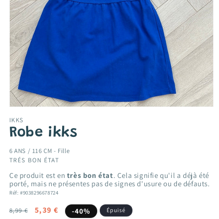
Ouvrir
le
IKKS
média
Robe ikks
1
dans
une
6 ANS / 116 CM -
Fille
fenêtre
TRÉS BON ÉTAT
modale
Ce produit est en
très bon état
. Cela signifie qu'il a déjà été
porté, mais ne présentes pas de signes d'usure ou de défauts.
Réf: #9038296678724
Prix
Prix
5,39 €
8,99 €
-40%
Épuisé