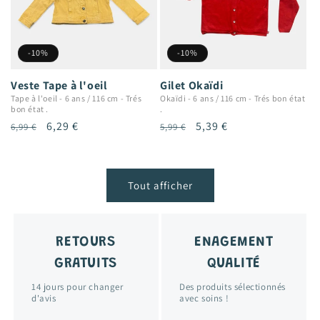
-10%
-10%
Veste Tape à l'oeil
Gilet Okaïdi
Tape à l'oeil
-
6 ans / 116 cm
-
Trés
Okaïdi
-
6 ans / 116 cm
-
Trés bon état
bon état .
.
Prix
Prix
6,29 €
Prix
Prix
5,39 €
6,99 €
5,99 €
habituel
promotionnel
habituel
promotionnel
Tout afficher
RETOURS
ENAGEMENT
GRATUITS
QUALITÉ
14 jours pour changer
Des produits sélectionnés
d'avis
avec soins !