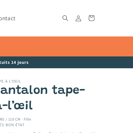
ontact
Connexion
Panier
uits 14 jours
PE À L'OEIL
Pantalon tape-
-l’œil
NS / 110 CM -
Fille
ÉS BON ÉTAT