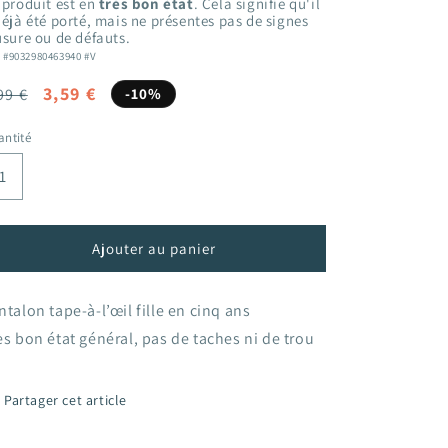
 produit est en
très bon état
. Cela signifie qu'il
déjà été porté, mais ne présentes pas de signes
usure ou de défauts.
: #9032980463940 #V
ix
Prix
3,59 €
99 €
-10%
bituel
promotionnel
ntité
Ajouter au panier
ntalon tape-à-l’œil fille en cinq ans
ès bon état général, pas de taches ni de trou
Partager cet article