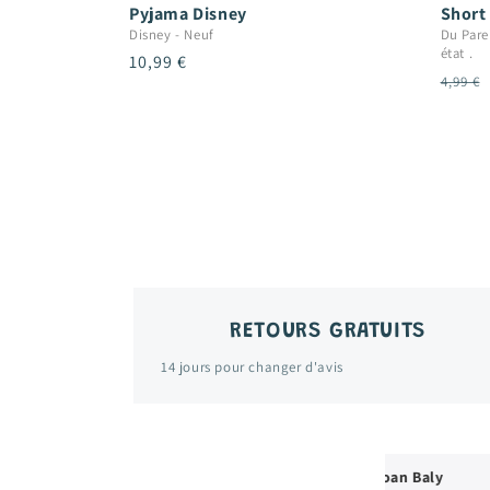
Pyjama Disney
Short
Disney
-
Neuf
Du Pare
état .
Prix
10,99 €
Prix
4,99 €
habituel
habit
RETOURS GRATUITS
14 jours pour changer d'avis
n Baly
Amelie Le