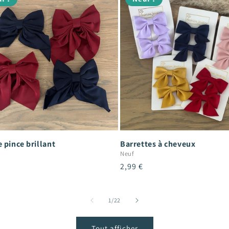
 pince brillant
Barrettes à cheveux
Neuf
Prix
2,99 €
el
habituel
de
1
/
22
Tout afficher