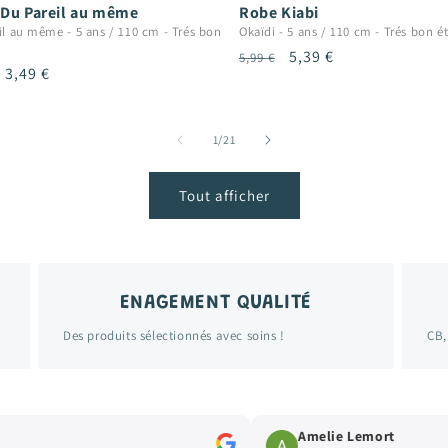
 Du Pareil au même
Robe Kiabi
il au même
-
5 ans / 110 cm
-
Trés bon
Okaïdi
-
5 ans / 110 cm
-
Trés bon ét
Prix
Prix
5,39 €
5,99 €
Prix
3,49 €
habituel
promotionnel
uel
promotionnel
de
1
/
21
Tout afficher
ENAGEMENT QUALITÉ
Des produits sélectionnés avec soins !
CB,
mort
Virginie Leroy