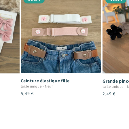
Ceinture élastique fille
Grande pince
taille unique
-
Neuf
taille unique
-
N
Prix
5,49 €
Prix
2,49 €
habituel
habituel