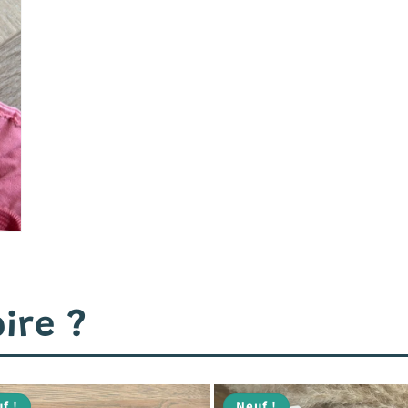
ire ?
f !
Neuf !