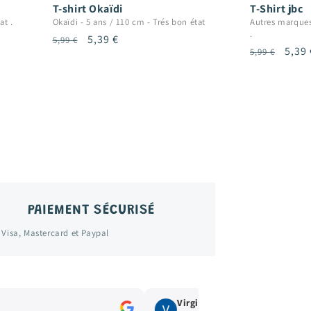
T-Shirt jbc
T-shirt Okaïdi
Autres marque
at .
Okaïdi
-
5 ans / 110 cm
-
Trés bon état
.
Prix
Prix
5,39 €
5,99 €
Prix
Prix
5,39 
5,99 €
habituel
promotionnel
habituel
prom
PAIEMENT SÉCURISÉ
 Visa, Mastercard et Paypal
Stella Legrand