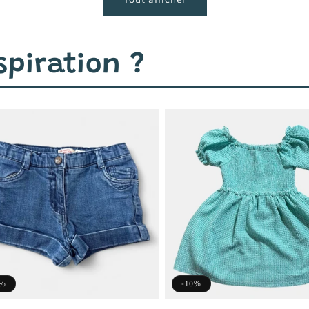
piration ?
0%
-10%