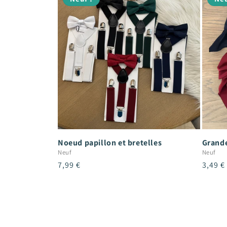
Noeud papillon et bretelles
Grande
Neuf
Neuf
Prix
7,99 €
Prix
3,49 €
habituel
habitu