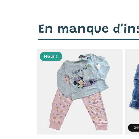
En manque d'ins
Neuf !
-3