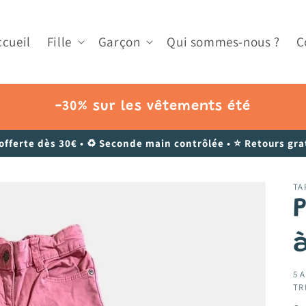
ccueil
Fille
Garçon
Qui sommes-nous ?
C
-30% sur les vêtements été
 offerte dès 30€ • ♻️ Seconde main contrôlée • ⭐ Retours grat
TA
à
5 A
TR