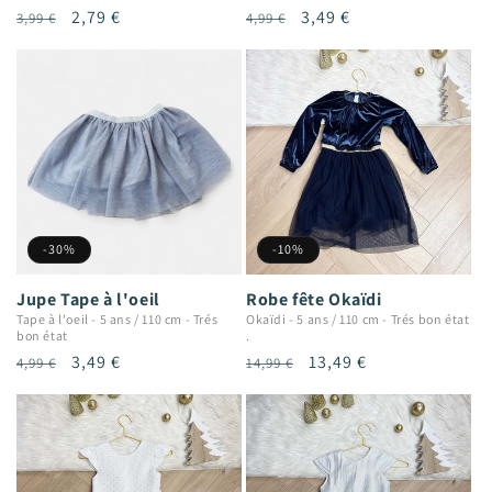
Prix
Prix
2,79 €
Prix
Prix
3,49 €
3,99 €
4,99 €
habituel
promotionnel
habituel
promotionnel
-30%
-10%
Jupe Tape à l'oeil
Robe fête Okaïdi
Tape à l'oeil
-
5 ans / 110 cm
-
Trés
Okaïdi
-
5 ans / 110 cm
-
Trés bon état
bon état
.
Prix
Prix
3,49 €
Prix
Prix
13,49 €
4,99 €
14,99 €
habituel
promotionnel
habituel
promotionnel