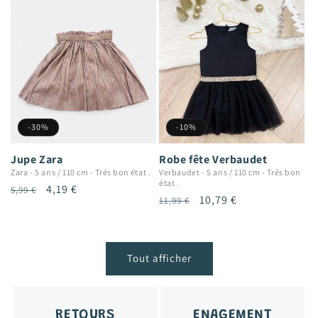
-30%
-10%
Jupe Zara
Robe fête Verbaudet
Zara
-
5 ans / 110 cm
-
Trés bon état .
Verbaudet
-
5 ans / 110 cm
-
Trés bon
état .
Prix
Prix
4,19 €
5,99 €
Prix
Prix
10,79 €
11,99 €
habituel
promotionnel
habituel
promotionnel
Tout afficher
RETOURS
ENAGEMENT