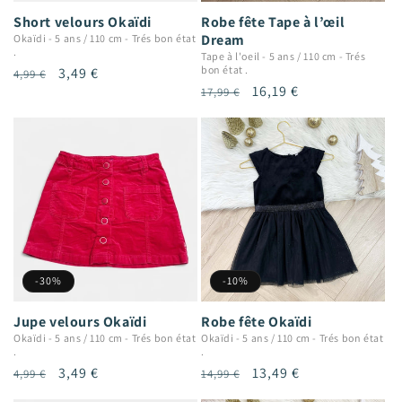
Short velours Okaïdi
Robe fête Tape à l’œil
Dream
Okaïdi
-
5 ans / 110 cm
-
Trés bon état
.
Tape à l'oeil
-
5 ans / 110 cm
-
Trés
bon état .
Prix
Prix
3,49 €
4,99 €
Prix
Prix
16,19 €
17,99 €
habituel
promotionnel
habituel
promotionnel
-30%
-10%
Jupe velours Okaïdi
Robe fête Okaïdi
Okaïdi
-
5 ans / 110 cm
-
Trés bon état
Okaïdi
-
5 ans / 110 cm
-
Trés bon état
.
.
Prix
Prix
3,49 €
Prix
Prix
13,49 €
4,99 €
14,99 €
habituel
promotionnel
habituel
promotionnel