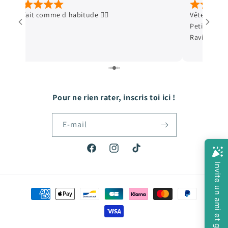
Vêtements en excellent état, envoi ultra soigné.
Deuxième com
Petit cadeau qui fait toujours plaisir aux enfants.
première. Tout
Ravie de mes achats. Merci+++
petit cadeau en
Pour ne rien rater, inscris toi ici !
E-mail
Facebook
Instagram
TikTok
Moyens
de
paiement