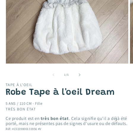
Ouvrir
O
le
le
média
m
de
1
/
5
1
2
dans
d
TAPE À L'OEIL
une
u
Robe Tape à l'oeil Dream
fenêtre
f
modale
m
5 ANS / 110 CM -
Fille
TRÉS BON ÉTAT
Ce produit est en
très bon état
. Cela signifie qu'il a déjà été
porté, mais ne présentes pas de signes d'usure ou de défauts.
Réf: #15339800133956 #V