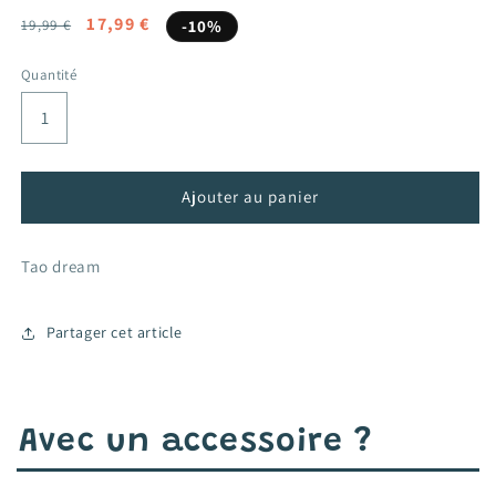
Prix
Prix
17,99 €
19,99 €
-10%
habituel
promotionnel
Quantité
Ajouter au panier
Tao dream
Partager cet article
Avec un accessoire ?