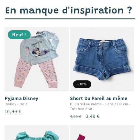
En manque d'inspiration ?
Neuf !
-30%
Pyjama Disney
Short Du Pareil au même
Disney
-
Neuf
Du Pareil au même
-
5 ans / 110 cm
-
Trés bon état .
Prix
10,99 €
Prix
Prix
3,49 €
4,99 €
habituel
habituel
promotionnel