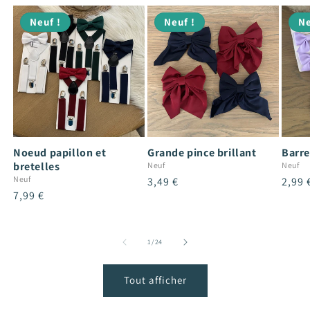
Neuf !
Neuf !
Ne
Noeud papillon et
Grande pince brillant
Barre
bretelles
Neuf
Neuf
Neuf
Prix
3,49 €
Prix
2,99 
Prix
7,99 €
habituel
habit
habituel
de
1
/
24
Tout afficher