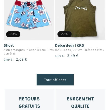
-30%
-30%
Short
Débardeur IKKS
Autres marques
-
4 ans / 104 cm
-
Trés
IKKS
-
4 ans / 104 cm
-
Trés bon état .
bon état
Prix
Prix
3,49 €
4,99 €
Prix
Prix
2,09 €
2,99 €
habituel
promotionnel
habituel
promotionnel
Tout afficher
RETOURS
ENAGEMENT
GRATUITS
QUALITÉ