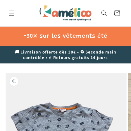
et
passer
au
Panier
contenu
-30% sur les vêtements été
🚚 Livraison offerte dès 30€ • ♻️ Seconde main
contrôlée • ⭐ Retours gratuits 14 jours
Passer aux
informations
produits