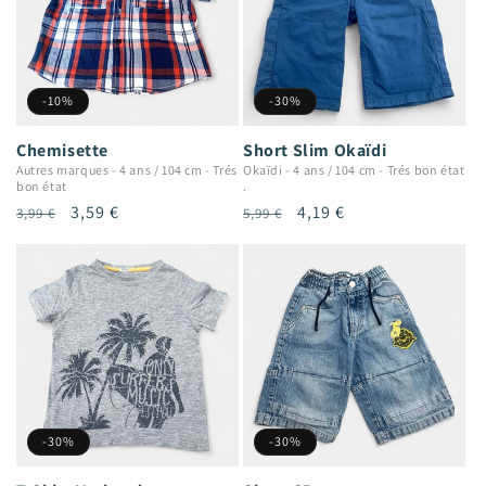
-10%
-30%
Chemisette
Short Slim Okaïdi
Autres marques
-
4 ans / 104 cm
-
Trés
Okaïdi
-
4 ans / 104 cm
-
Trés bon état
bon état
.
Prix
Prix
3,59 €
Prix
Prix
4,19 €
3,99 €
5,99 €
habituel
promotionnel
habituel
promotionnel
-30%
-30%