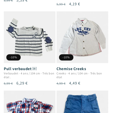
Prix
Prix
5,39 €
5,99 €
Prix
Prix
4,19 €
5,99 €
habituel
promotionnel
habituel
promotionnel
-10%
-10%
Chemise Creeks
Pull verbaudet ￼
Creeks
-
4 ans / 104 cm
-
Trés bon
Verbaudet
-
4 ans / 104 cm
-
Trés bon
état
état .
Prix
Prix
4,49 €
Prix
Prix
6,29 €
4,99 €
6,99 €
habituel
promotionnel
habituel
promotionnel