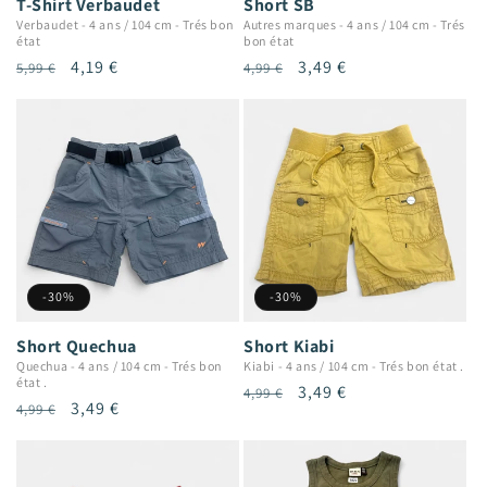
T-Shirt Verbaudet
Short SB
Verbaudet
-
4 ans / 104 cm
-
Trés bon
Autres marques
-
4 ans / 104 cm
-
Trés
état
bon état
Prix
Prix
4,19 €
Prix
Prix
3,49 €
5,99 €
4,99 €
habituel
promotionnel
habituel
promotionnel
-30%
-30%
Short Quechua
Short Kiabi
Quechua
-
4 ans / 104 cm
-
Trés bon
Kiabi
-
4 ans / 104 cm
-
Trés bon état .
état .
Prix
Prix
3,49 €
4,99 €
Prix
Prix
3,49 €
4,99 €
habituel
promotionnel
habituel
promotionnel