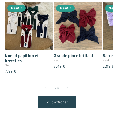
Neuf !
Neuf !
Ne
Noeud papillon et
Grande pince brillant
Barre
bretelles
Neuf
Neuf
Neuf
Prix
3,49 €
Prix
2,99 
Prix
7,99 €
habituel
habit
habituel
de
1
/
24
Tout afficher