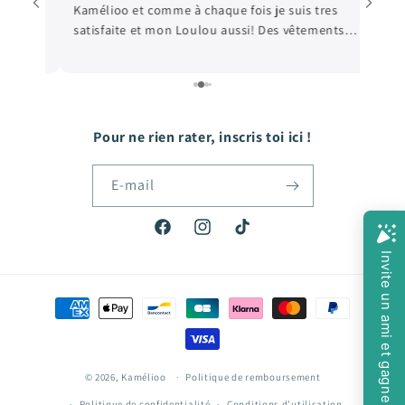
Kamélioo et comme à chaque fois je suis tres
satisfaite et mon Loulou aussi! Des vêtements
e
de qualité, et les prix sont très abordables! De
e
quoi faire plaisir à mon fils qui grandit tellement
vite! Hâte de passer ma prochaine commande!
Pour ne rien rater, inscris toi ici !
E-mail
Facebook
Instagram
TikTok
Moyens
de
paiement
© 2026,
Kamélioo
Politique de remboursement
Politique de confidentialité
Conditions d’utilisation