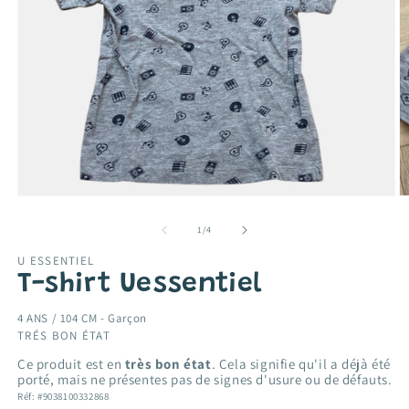
Ouvrir
O
le
le
média
m
de
1
/
4
1
2
dans
d
U ESSENTIEL
une
u
T-shirt Uessentiel
fenêtre
f
modale
m
4 ANS / 104 CM -
Garçon
TRÉS BON ÉTAT
Ce produit est en
très bon état
. Cela signifie qu'il a déjà été
porté, mais ne présentes pas de signes d'usure ou de défauts.
Réf: #9038100332868