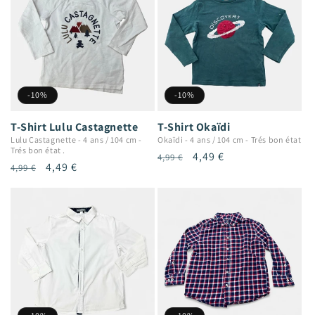
-10%
-10%
T-Shirt Lulu Castagnette
T-Shirt Okaïdi
Lulu Castagnette
-
4 ans / 104 cm
-
Okaïdi
-
4 ans / 104 cm
-
Trés bon état
Trés bon état .
Prix
Prix
4,49 €
4,99 €
Prix
Prix
4,49 €
4,99 €
habituel
promotionnel
habituel
promotionnel