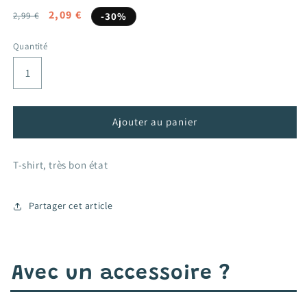
Prix
Prix
2,09 €
2,99 €
-30%
habituel
promotionnel
Quantité
Ajouter au panier
T-shirt, très bon état
Partager cet article
Avec un accessoire ?