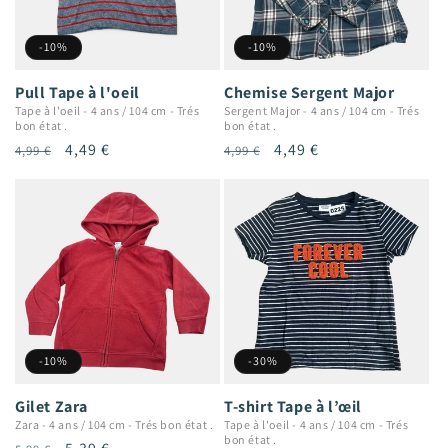
-10%
-10%
Pull Tape à l'oeil
Chemise Sergent Major
Tape à l'oeil
-
4 ans / 104 cm
-
Trés
Sergent Major
-
4 ans / 104 cm
-
Trés
bon état .
bon état .
Prix
Prix
4,49 €
Prix
Prix
4,49 €
4,99 €
4,99 €
habituel
promotionnel
habituel
promotionnel
-10%
-30%
Gilet Zara
T-shirt Tape à l’œil
Zara
-
4 ans / 104 cm
-
Trés bon état .
Tape à l'oeil
-
4 ans / 104 cm
-
Trés
bon état .