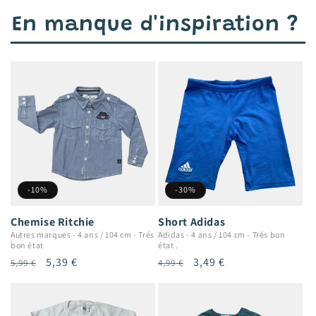
En manque d'inspiration ?
-10%
-30%
Chemise Ritchie
Short Adidas
Autres marques
-
4 ans / 104 cm
-
Trés
Adidas
-
4 ans / 104 cm
-
Trés bon
bon état
état .
Prix
Prix
5,39 €
Prix
Prix
3,49 €
5,99 €
4,99 €
habituel
promotionnel
habituel
promotionnel