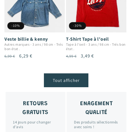
-10%
-30%
Veste billie & kenny
T-Shirt Tape à l'oeil
Autres marques
-
3 ans / 98 cm
-
Trés
Tape à l'oeil
-
3 ans / 98 cm
-
Trés bon
bon état .
état .
Prix
Prix
6,29 €
Prix
Prix
3,49 €
6,99 €
4,99 €
habituel
promotionnel
habituel
promotionnel
Tout afficher
RETOURS
ENAGEMENT
GRATUITS
QUALITÉ
14 jours pour changer
Des produits sélectionnés
d'avis
avec soins !