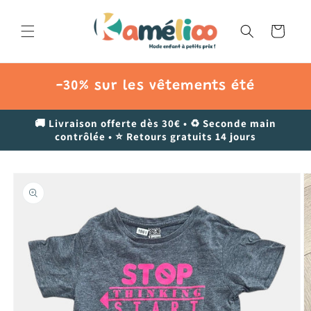
et
passer
au
Panier
contenu
-30% sur les vêtements été
🚚 Livraison offerte dès 30€ • ♻️ Seconde main
contrôlée • ⭐ Retours gratuits 14 jours
Passer aux
informations
produits