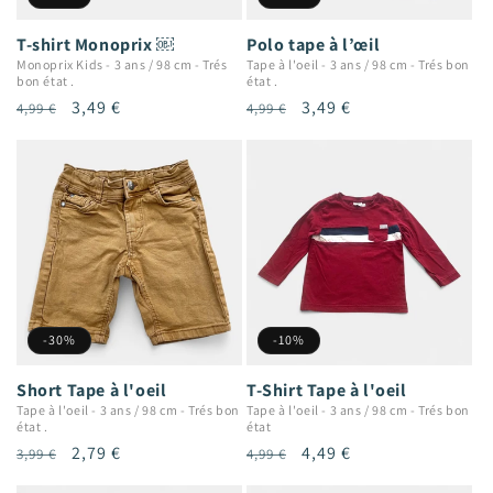
T-shirt Monoprix ￼
Polo tape à l’œil
Monoprix Kids
-
3 ans / 98 cm
-
Trés
Tape à l'oeil
-
3 ans / 98 cm
-
Trés bon
bon état .
état .
Prix
Prix
3,49 €
Prix
Prix
3,49 €
4,99 €
4,99 €
habituel
promotionnel
habituel
promotionnel
-30%
-10%
Short Tape à l'oeil
T-Shirt Tape à l'oeil
Tape à l'oeil
-
3 ans / 98 cm
-
Trés bon
Tape à l'oeil
-
3 ans / 98 cm
-
Trés bon
état .
état
Prix
Prix
2,79 €
Prix
Prix
4,49 €
3,99 €
4,99 €
habituel
promotionnel
habituel
promotionnel