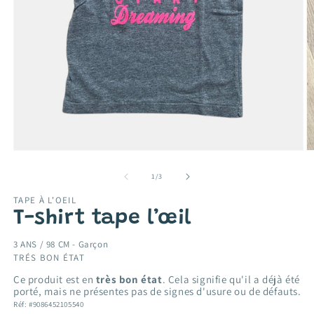
Ouvrir
O
le
le
média
m
de
1
/
3
1
2
dans
d
TAPE À L'OEIL
une
u
T-shirt tape l’œil
fenêtre
f
modale
m
3 ANS / 98 CM -
Garçon
TRÉS BON ÉTAT
Ce produit est en
très bon état
. Cela signifie qu'il a déjà été
porté, mais ne présentes pas de signes d'usure ou de défauts.
Réf: #9086452105540