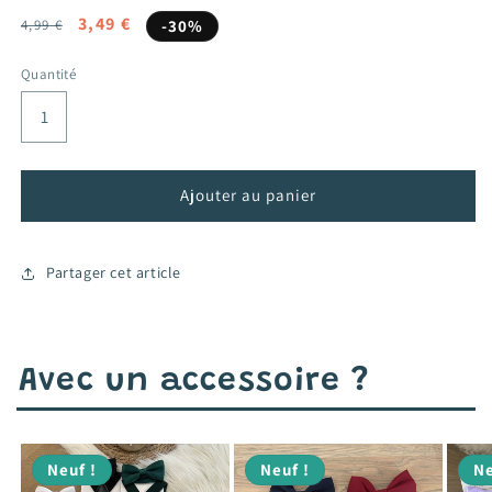
Prix
Prix
3,49 €
4,99 €
-30%
habituel
promotionnel
Quantité
Ajouter au panier
Partager cet article
Avec un accessoire ?
Neuf !
Neuf !
Ne