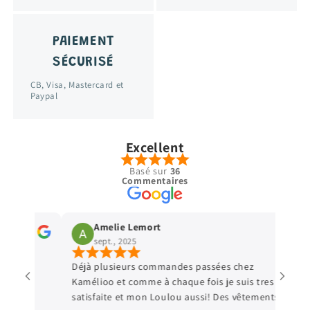
PAIEMENT
SÉCURISÉ
CB, Visa, Mastercard et
Paypal
Excellent
Basé sur
36
Commentaires
Amelie Lemort
Vir
sept., 2025
sept
Déjà plusieurs commandes passées chez
Parfait 
Kamélioo et comme à chaque fois je suis tres
satisfaite et mon Loulou aussi! Des vêtements