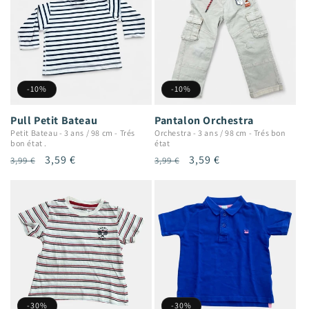
-10%
-10%
Pull Petit Bateau
Pantalon Orchestra
Petit Bateau
-
3 ans / 98 cm
-
Trés
Orchestra
-
3 ans / 98 cm
-
Trés bon
bon état .
état
Prix
Prix
3,59 €
Prix
Prix
3,59 €
3,99 €
3,99 €
habituel
promotionnel
habituel
promotionnel
-30%
-30%