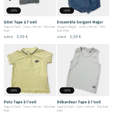
-10%
-10%
Gilet Tape à l'oeil
Ensemble Sergent Major
Tape à l'oeil
-
3 ans / 98 cm
-
Trés bon
Sergent Major
-
3 ans / 98 cm
-
Trés
état .
bon état
Prix
Prix
3,59 €
Prix
Prix
3,59 €
3,99 €
3,99 €
habituel
promotionnel
habituel
promotionnel
-10%
-30%
Polo Tape à l'oeil
Débardeur Tape à l'oeil
Tape à l'oeil
-
3 ans / 98 cm
-
Trés bon
Tape à l'oeil
-
3 ans / 98 cm
-
Trés bon
état .
état