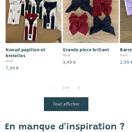
Noeud papillon et
Grande pince brillant
Barre
bretelles
Neuf
Neuf
Neuf
Prix
3,49 €
Prix
2,99 
Prix
7,99 €
habituel
habit
habituel
de
1
/
24
Tout afficher
En manque d'inspiration ?