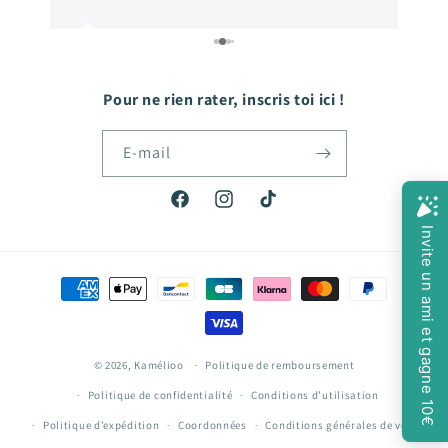
e
de qualité, et les prix sont très abordables! De
e
quoi faire plaisir à mon fils qui grandit tellement
vite! Hâte de passer ma prochaine commande!
Pour ne rien rater, inscris toi ici !
E-mail
Facebook
Instagram
TikTok
Moyens
de
paiement
© 2026,
Kamélioo
Politique de remboursement
Politique de confidentialité
Conditions d’utilisation
Politique d’expédition
Coordonnées
Conditions générales de vente