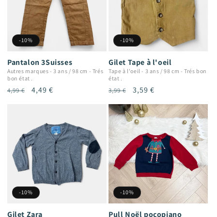
-10%
-10%
Pantalon 3Suisses
Gilet Tape à l'oeil
Autres marques
-
3 ans / 98 cm
-
Trés
Tape à l'oeil
-
3 ans / 98 cm
-
Trés bon
bon état .
état .
Prix
Prix
4,49 €
Prix
Prix
3,59 €
4,99 €
3,99 €
habituel
promotionnel
habituel
promotionnel
-10%
-10%
Gilet Zara
Pull Noël pocopiano