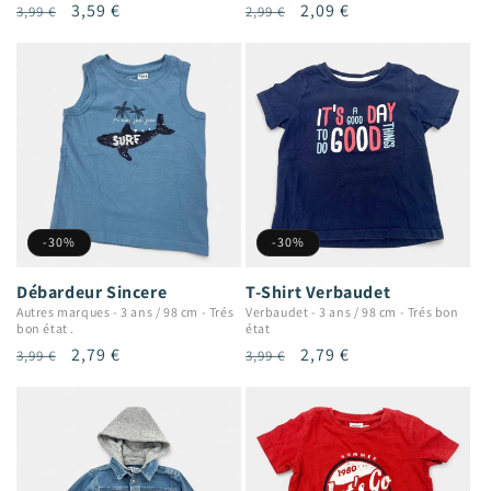
Prix
Prix
3,59 €
Prix
Prix
2,09 €
3,99 €
2,99 €
habituel
promotionnel
habituel
promotionnel
-30%
-30%
Débardeur Sincere
T-Shirt Verbaudet
Autres marques
-
3 ans / 98 cm
-
Trés
Verbaudet
-
3 ans / 98 cm
-
Trés bon
bon état .
état
Prix
Prix
2,79 €
Prix
Prix
2,79 €
3,99 €
3,99 €
habituel
promotionnel
habituel
promotionnel