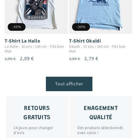
-30%
-30%
T-Shirt La Halle
T-Shirt Okaïdi
La Halle
-
10 ans / 140 cm
-
Trés bon
Okaïdi
-
10 ans / 140 cm
-
Trés bon
état
état
Prix
Prix
2,09 €
Prix
Prix
2,79 €
2,99 €
3,99 €
habituel
promotionnel
habituel
promotionnel
Tout afficher
RETOURS
ENAGEMENT
GRATUITS
QUALITÉ
14 jours pour changer
Des produits sélectionnés
d'avis
avec soins !