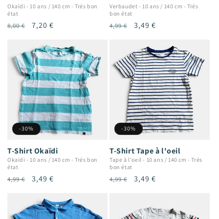
Okaïdi
-
10 ans / 140 cm
-
Trés bon
Verbaudet
-
10 ans / 140 cm
-
Trés
état
bon état
Prix
Prix
7,20 €
Prix
Prix
3,49 €
8,00 €
4,99 €
habituel
promotionnel
habituel
promotionnel
-30%
-30%
T-Shirt Okaïdi
T-Shirt Tape à l'oeil
Okaïdi
-
10 ans / 140 cm
-
Trés bon
Tape à l'oeil
-
10 ans / 140 cm
-
Trés
état
bon état
Prix
Prix
3,49 €
Prix
Prix
3,49 €
4,99 €
4,99 €
habituel
promotionnel
habituel
promotionnel