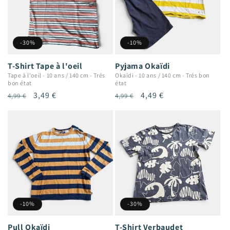
-30%
-10%
T-Shirt Tape à l'oeil
Pyjama Okaïdi
Tape à l'oeil
-
10 ans / 140 cm
-
Trés
Okaïdi
-
10 ans / 140 cm
-
Trés bon
bon état
état
Prix
Prix
3,49 €
Prix
Prix
4,49 €
4,99 €
4,99 €
habituel
promotionnel
habituel
promotionnel
-10%
-30%
Pull Okaïdi
T-Shirt Verbaudet