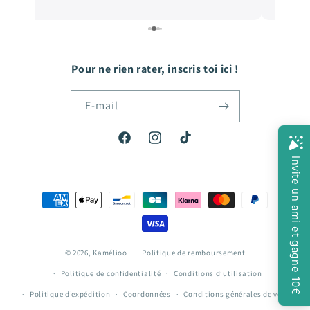
e
de qualité, et les prix sont très abordables! De
e
quoi faire plaisir à mon fils qui grandit tellement
vite! Hâte de passer ma prochaine commande!
Pour ne rien rater, inscris toi ici !
E-mail
Facebook
Instagram
TikTok
Moyens
de
paiement
© 2026,
Kamélioo
Politique de remboursement
Politique de confidentialité
Conditions d’utilisation
Politique d’expédition
Coordonnées
Conditions générales de vente