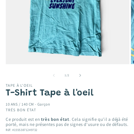
Ouvrir
O
le
le
média
m
de
1
/
2
1
2
dans
d
TAPE À L'OEIL
une
u
T-Shirt Tape à l'oeil
fenêtre
f
modale
m
10 ANS / 140 CM -
Garçon
TRÉS BON ÉTAT
Ce produit est en
très bon état
. Cela signifie qu'il a déjà été
porté, mais ne présentes pas de signes d'usure ou de défauts.
Réf: #15553871249732