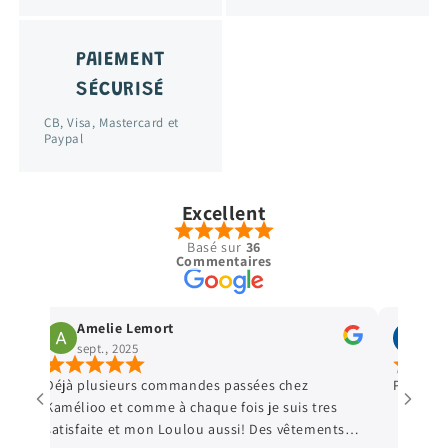
PAIEMENT
SÉCURISÉ
CB, Visa, Mastercard et
Paypal
Excellent
Basé sur
36
Commentaires
Amelie Lemort
Vir
sept., 2025
sept
Déjà plusieurs commandes passées chez
Parfait 
Kamélioo et comme à chaque fois je suis tres
satisfaite et mon Loulou aussi! Des vêtements