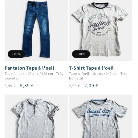
-10%
-30%
Pantalon Tape à l'oeil
T-Shirt Tape à l'oeil
Tape à l'oeil
-
10 ans / 140 cm
-
Trés
Tape à l'oeil
-
10 ans / 140 cm
-
Trés
bon état
bon état
Prix
Prix
5,39 €
Prix
Prix
2,09 €
5,99 €
2,99 €
habituel
promotionnel
habituel
promotionnel