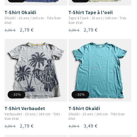
T-Shirt Okaïdi
T-Shirt Tape à l'oeil
Okaïdi
-
10 ans / 140 cm
-
Trés bon
Tape à l'oeil
-
10 ans / 140 cm
-
Trés
état
bon état
Prix
Prix
2,79 €
Prix
Prix
2,79 €
3,99 €
3,99 €
habituel
promotionnel
habituel
promotionnel
-30%
-30%
T-Shirt Verbaudet
T-Shirt Okaïdi
Verbaudet
-
10 ans / 140 cm
-
Trés
Okaïdi
-
10 ans / 140 cm
-
Trés bon
bon état
état
Prix
Prix
2,79 €
Prix
Prix
3,49 €
3,99 €
4,99 €
habituel
promotionnel
habituel
promotionnel