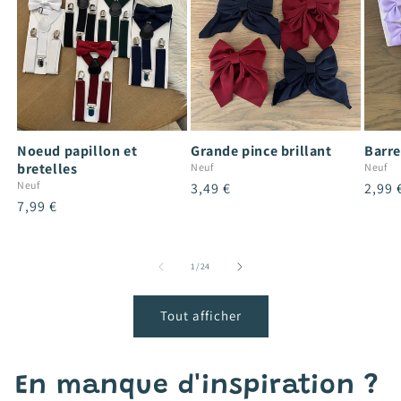
Noeud papillon et
Grande pince brillant
Barre
bretelles
Neuf
Neuf
Neuf
Prix
3,49 €
Prix
2,99 
Prix
7,99 €
habituel
habit
habituel
de
1
/
24
Tout afficher
En manque d'inspiration ?