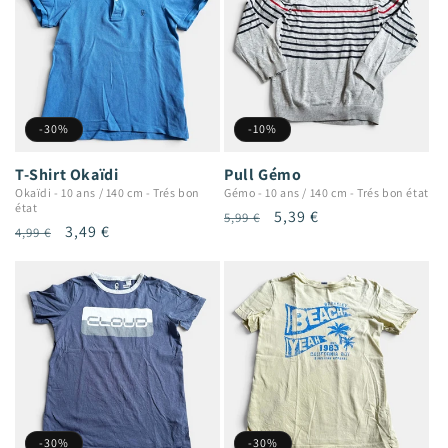
-30%
-10%
T-Shirt Okaïdi
Pull Gémo
Okaïdi
-
10 ans / 140 cm
-
Trés bon
Gémo
-
10 ans / 140 cm
-
Trés bon état
état
Prix
Prix
5,39 €
5,99 €
Prix
Prix
3,49 €
4,99 €
habituel
promotionnel
habituel
promotionnel
-30%
-30%