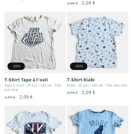
Prix
Prix
2,09 €
2,99 €
habituel
promotionnel
habituel
promotionnel
-30%
-30%
T-Shirt Tape à l'oeil
T-Shirt Kiabi
Tape à l'oeil
-
10 ans / 140 cm
-
Trés
Kiabi
-
10 ans / 140 cm
-
Trés bon état
bon état
Prix
Prix
2,09 €
2,99 €
Prix
Prix
2,09 €
2,99 €
habituel
promotionnel
habituel
promotionnel