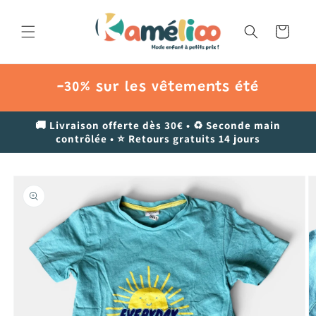
et
passer
au
Panier
contenu
-30% sur les vêtements été
🚚 Livraison offerte dès 30€ • ♻️ Seconde main
contrôlée • ⭐ Retours gratuits 14 jours
Passer aux
informations
produits