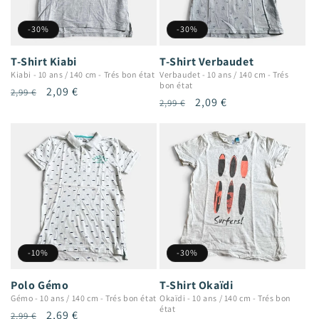
-30%
-30%
T-Shirt Kiabi
T-Shirt Verbaudet
Kiabi
-
10 ans / 140 cm
-
Trés bon état
Verbaudet
-
10 ans / 140 cm
-
Trés
bon état
Prix
Prix
2,09 €
2,99 €
Prix
Prix
2,09 €
2,99 €
habituel
promotionnel
habituel
promotionnel
-10%
-30%
Polo Gémo
T-Shirt Okaïdi
Gémo
-
10 ans / 140 cm
-
Trés bon état
Okaïdi
-
10 ans / 140 cm
-
Trés bon
état
Prix
Prix
2,69 €
2,99 €