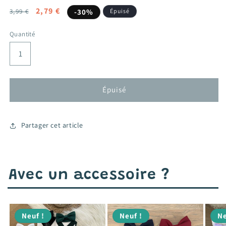
Prix
Prix
2,79 €
3,99 €
-30%
Épuisé
habituel
promotionnel
Quantité
Épuisé
Partager cet article
Avec un accessoire ?
Neuf !
Neuf !
Ne