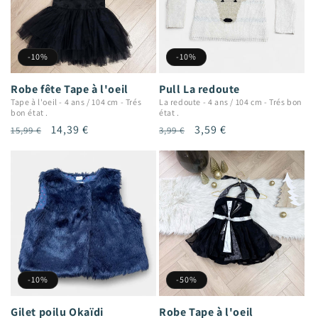
-10%
-10%
Robe fête Tape à l'oeil
Pull La redoute
Tape à l'oeil
-
4 ans / 104 cm
-
Trés
La redoute
-
4 ans / 104 cm
-
Trés bon
bon état .
état .
Prix
Prix
14,39 €
Prix
Prix
3,59 €
15,99 €
3,99 €
habituel
promotionnel
habituel
promotionnel
-10%
-50%
Gilet poilu Okaïdi
Robe Tape à l'oeil