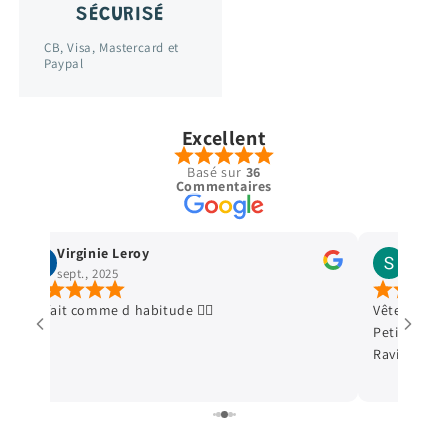
SÉCURISÉ
CB, Visa, Mastercard et
Paypal
Excellent
Basé sur
36
Commentaires
Stella Legrand
cécé cec
avr., 2025
janv., 2025
Vêtements en excellent état, envoi ultra soigné.
Deuxième com
Petit cadeau qui fait toujours plaisir aux enfants.
première. Tout
Ravie de mes achats. Merci+++
petit cadeau en