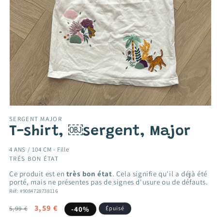
Ouvrir
le
SERGENT MAJOR
média
T-shirt, ￼sergent, Major
1
dans
une
4 ANS / 104 CM -
Fille
fenêtre
TRÉS BON ÉTAT
modale
Ce produit est en
très bon état
. Cela signifie qu'il a déjà été
porté, mais ne présentes pas de signes d'usure ou de défauts.
Réf: #9084728738116
Prix
Prix
3,59 €
5,99 €
-40%
Épuisé