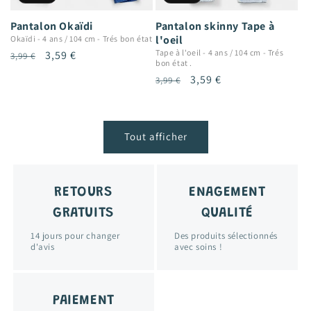
Pantalon Okaïdi
Pantalon skinny Tape à
l'oeil
Okaïdi
-
4 ans / 104 cm
-
Trés bon état
Tape à l'oeil
-
4 ans / 104 cm
-
Trés
Prix
Prix
3,59 €
3,99 €
bon état .
habituel
promotionnel
Prix
Prix
3,59 €
3,99 €
habituel
promotionnel
Tout afficher
RETOURS
ENAGEMENT
GRATUITS
QUALITÉ
14 jours pour changer
Des produits sélectionnés
d'avis
avec soins !
PAIEMENT