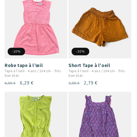
-10%
-30%
Robe tape à l’œil
Short Tape à l'oeil
Tape à l'oeil
-
4 ans / 104 cm
-
Trés
Tape à l'oeil
-
4 ans / 104 cm
-
Trés
bon état .
bon état .
Prix
Prix
6,29 €
Prix
Prix
2,79 €
6,99 €
3,99 €
habituel
promotionnel
habituel
promotionnel