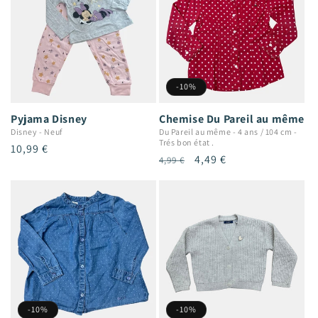
-10%
Pyjama Disney
Chemise Du Pareil au même
Disney
-
Neuf
Du Pareil au même
-
4 ans / 104 cm
-
Trés bon état .
Prix
10,99 €
Prix
Prix
4,49 €
4,99 €
habituel
habituel
promotionnel
-10%
-10%