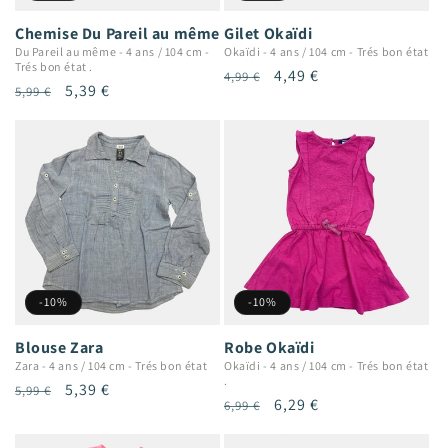
Chemise Du Pareil au même
Gilet Okaïdi
Du Pareil au même
-
4 ans / 104 cm
-
Okaïdi
-
4 ans / 104 cm
-
Trés bon état
Trés bon état .
Prix
Prix
4,49 €
4,99 €
Prix
Prix
5,39 €
5,99 €
habituel
promotionnel
habituel
promotionnel
-10%
-10%
Blouse Zara
Robe Okaïdi
Zara
-
4 ans / 104 cm
-
Trés bon état
Okaïdi
-
4 ans / 104 cm
-
Trés bon état
.
Prix
Prix
5,39 €
5,99 €
Prix
Prix
6,29 €
6,99 €
habituel
promotionnel
habituel
promotionnel