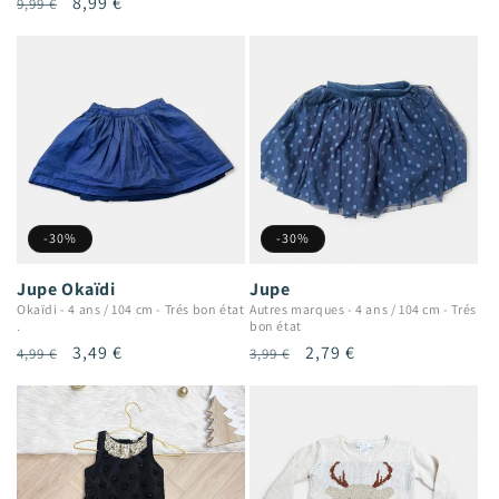
Prix
Prix
8,99 €
9,99 €
habituel
promotionnel
habituel
promotionnel
-30%
-30%
Jupe Okaïdi
Jupe
Okaïdi
-
4 ans / 104 cm
-
Trés bon état
Autres marques
-
4 ans / 104 cm
-
Trés
.
bon état
Prix
Prix
3,49 €
Prix
Prix
2,79 €
4,99 €
3,99 €
habituel
promotionnel
habituel
promotionnel