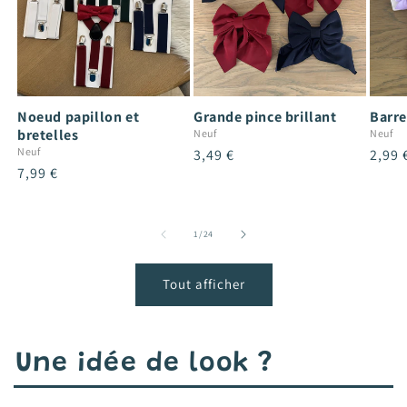
Noeud papillon et
Grande pince brillant
Barre
bretelles
Neuf
Neuf
Neuf
Prix
3,49 €
Prix
2,99 
Prix
7,99 €
habituel
habit
habituel
de
1
/
24
Tout afficher
Une idée de look ?