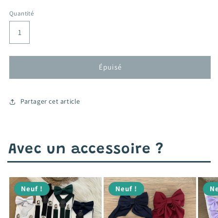
habituel
promotionnel
Quantité
Épuisé
Partager cet article
Avec un accessoire ?
Neuf !
Neuf !
Ne