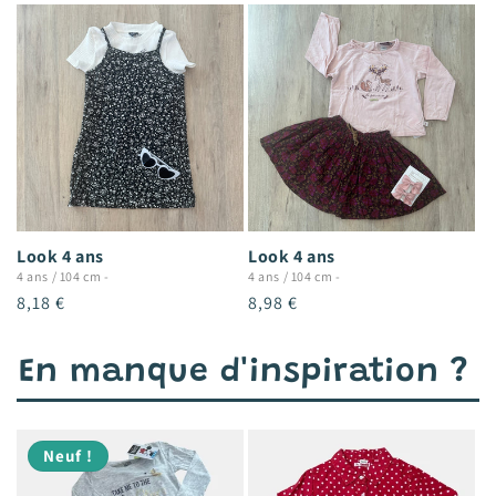
Look 4 ans
Look 4 ans
4 ans / 104 cm
-
4 ans / 104 cm
-
Prix
8,18 €
Prix
8,98 €
habituel
habituel
En manque d'inspiration ?
Neuf !