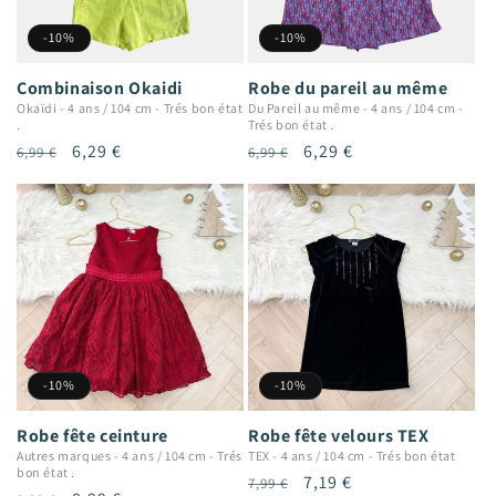
-10%
-10%
Combinaison Okaidi
Robe du pareil au même
Okaïdi
-
4 ans / 104 cm
-
Trés bon état
Du Pareil au même
-
4 ans / 104 cm
-
.
Trés bon état .
Prix
Prix
6,29 €
Prix
Prix
6,29 €
6,99 €
6,99 €
habituel
promotionnel
habituel
promotionnel
-10%
-10%
Robe fête ceinture
Robe fête velours TEX
Autres marques
-
4 ans / 104 cm
-
Trés
TEX
-
4 ans / 104 cm
-
Trés bon état
bon état .
Prix
Prix
7,19 €
7,99 €