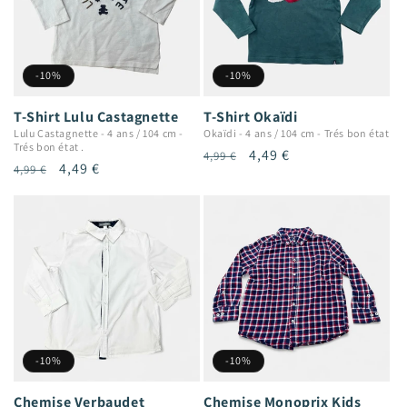
-10%
-10%
T-Shirt Lulu Castagnette
T-Shirt Okaïdi
Lulu Castagnette
-
4 ans / 104 cm
-
Okaïdi
-
4 ans / 104 cm
-
Trés bon état
Trés bon état .
Prix
Prix
4,49 €
4,99 €
Prix
Prix
4,49 €
4,99 €
habituel
promotionnel
habituel
promotionnel
-10%
-10%
Chemise Verbaudet
Chemise Monoprix Kids