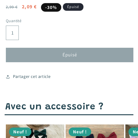
Prix
Prix
2,09 €
2,99 €
-30%
Épuisé
habituel
promotionnel
Quantité
Épuisé
Partager cet article
Avec un accessoire ?
Neuf !
Neuf !
Ne