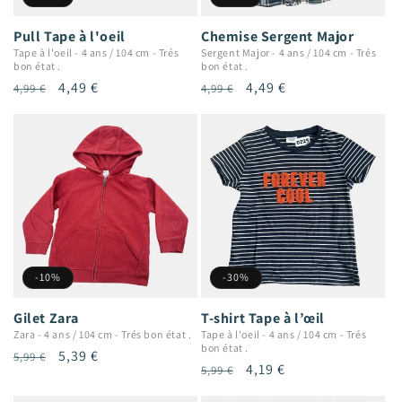
Pull Tape à l'oeil
Chemise Sergent Major
Tape à l'oeil
-
4 ans / 104 cm
-
Trés
Sergent Major
-
4 ans / 104 cm
-
Trés
bon état .
bon état .
Prix
Prix
4,49 €
Prix
Prix
4,49 €
4,99 €
4,99 €
habituel
promotionnel
habituel
promotionnel
-10%
-30%
Gilet Zara
T-shirt Tape à l’œil
Zara
-
4 ans / 104 cm
-
Trés bon état .
Tape à l'oeil
-
4 ans / 104 cm
-
Trés
bon état .
Prix
Prix
5,39 €
5,99 €
Prix
Prix
4,19 €
5,99 €
habituel
promotionnel
habituel
promotionnel