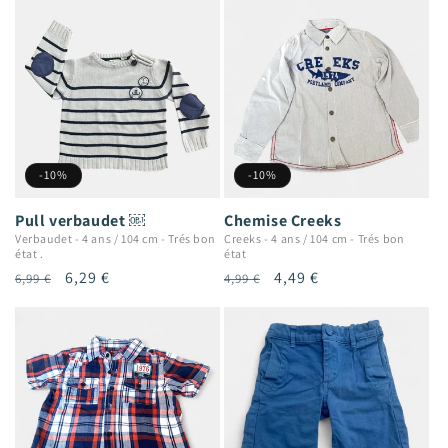
-10%
-10%
Chemise Creeks
Pull verbaudet ￼
Creeks
-
4 ans / 104 cm
-
Trés bon
Verbaudet
-
4 ans / 104 cm
-
Trés bon
état
état .
Prix
Prix
4,49 €
Prix
Prix
6,29 €
4,99 €
6,99 €
habituel
promotionnel
habituel
promotionnel