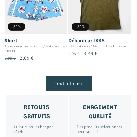
-30%
-30%
Short
Débardeur IKKS
Autres marques
-
4 ans / 104 cm
-
Trés
IKKS
-
4 ans / 104 cm
-
Trés bon état .
bon état
Prix
Prix
3,49 €
4,99 €
Prix
Prix
2,09 €
2,99 €
habituel
promotionnel
habituel
promotionnel
Tout afficher
RETOURS
ENAGEMENT
GRATUITS
QUALITÉ
14 jours pour changer
Des produits sélectionnés
d'avis
avec soins !