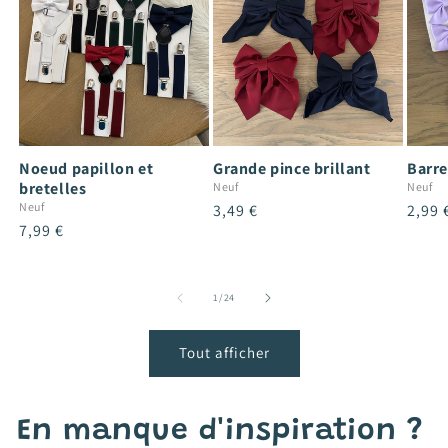
Noeud papillon et
Grande pince brillant
Barre
bretelles
Neuf
Neuf
Neuf
Prix
3,49 €
Prix
2,99 
Prix
7,99 €
habituel
habit
habituel
de
1
/
24
Tout afficher
En manque d'inspiration ?