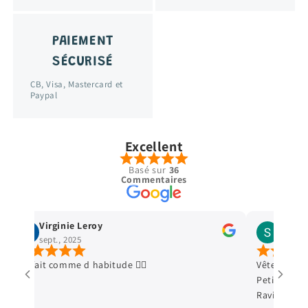
PAIEMENT
SÉCURISÉ
CB, Visa, Mastercard et
Paypal
Excellent
Basé sur
36
Commentaires
Stella Legrand
cécé cec
avr., 2025
janv., 2025
Vêtements en excellent état, envoi ultra soigné.
Deuxième com
Petit cadeau qui fait toujours plaisir aux enfants.
première. Tout
Ravie de mes achats. Merci+++
petit cadeau en