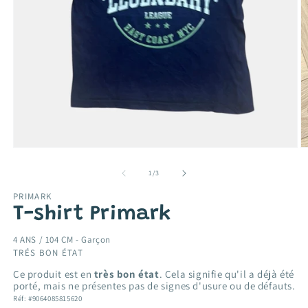
Ouvrir
O
le
le
média
m
de
1
/
3
1
2
dans
d
PRIMARK
une
u
T-shirt Primark
fenêtre
f
modale
m
4 ANS / 104 CM -
Garçon
TRÉS BON ÉTAT
Ce produit est en
très bon état
. Cela signifie qu'il a déjà été
porté, mais ne présentes pas de signes d'usure ou de défauts.
Réf: #9064085815620