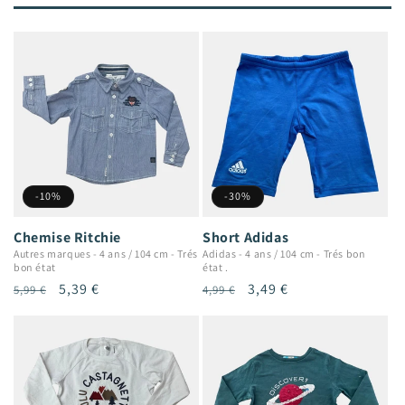
-10%
-30%
Chemise Ritchie
Short Adidas
Autres marques
-
4 ans / 104 cm
-
Trés
Adidas
-
4 ans / 104 cm
-
Trés bon
bon état
état .
Prix
Prix
5,39 €
Prix
Prix
3,49 €
5,99 €
4,99 €
habituel
promotionnel
habituel
promotionnel