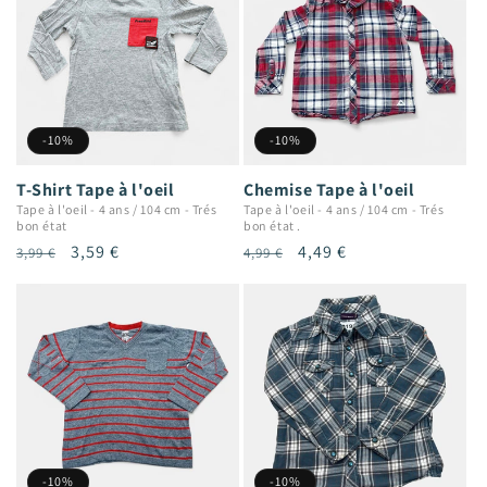
-10%
-10%
T-Shirt Tape à l'oeil
Chemise Tape à l'oeil
Tape à l'oeil
-
4 ans / 104 cm
-
Trés
Tape à l'oeil
-
4 ans / 104 cm
-
Trés
bon état
bon état .
Prix
Prix
3,59 €
Prix
Prix
4,49 €
3,99 €
4,99 €
habituel
promotionnel
habituel
promotionnel
-10%
-10%