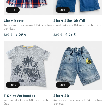
-10%
-30%
Chemisette
Short Slim Okaïdi
Autres marques
-
4 ans / 104 cm
-
Trés
Okaïdi
-
4 ans / 104 cm
-
Trés bon état
bon état
.
Prix
Prix
3,59 €
Prix
Prix
4,19 €
3,99 €
5,99 €
habituel
promotionnel
habituel
promotionnel
-30%
-30%
T-Shirt Verbaudet
Short SB
Verbaudet
-
4 ans / 104 cm
-
Trés bon
Autres marques
-
4 ans / 104 cm
-
Trés
état
bon état