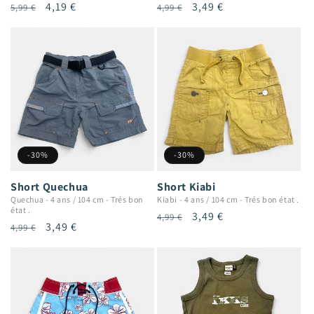
Prix
Prix
4,19 €
Prix
Prix
3,49 €
5,99 €
4,99 €
habituel
promotionnel
habituel
promotionnel
-30%
-30%
Short Quechua
Short Kiabi
Quechua
-
4 ans / 104 cm
-
Trés bon
Kiabi
-
4 ans / 104 cm
-
Trés bon état .
état .
Prix
Prix
3,49 €
4,99 €
Prix
Prix
3,49 €
4,99 €
habituel
promotionnel
habituel
promotionnel