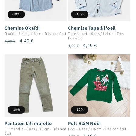
-10%
-10%
Chemise Okaïdi
Chemise Tape à l'oeil
Okaïdi
-
6 ans / 116 cm
-
Trés bon état
Tape à l'oeil
-
6 ans / 116 cm
-
Trés
bon état
Prix
Prix
4,49 €
4,99 €
Prix
Prix
4,49 €
4,99 €
habituel
promotionnel
habituel
promotionnel
-10%
-10%
Pantalon Lili marelle
Pull H&M Noël
Lili marelle
-
6 ans / 116 cm
-
Trés bon
H&M
-
6 ans / 116 cm
-
Trés bon état .
état