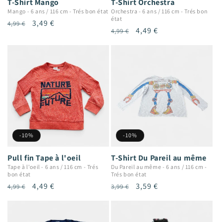
T-Shirt Mango
T-Shirt Orchestra
Mango
-
6 ans / 116 cm
-
Trés bon état
Orchestra
-
6 ans / 116 cm
-
Trés bon
état
Prix
Prix
3,49 €
4,99 €
Prix
Prix
4,49 €
4,99 €
habituel
promotionnel
habituel
promotionnel
-10%
-10%
Pull fin Tape à l'oeil
T-Shirt Du Pareil au même
Tape à l'oeil
-
6 ans / 116 cm
-
Trés
Du Pareil au même
-
6 ans / 116 cm
-
bon état
Trés bon état
Prix
Prix
4,49 €
Prix
Prix
3,59 €
4,99 €
3,99 €
habituel
promotionnel
habituel
promotionnel