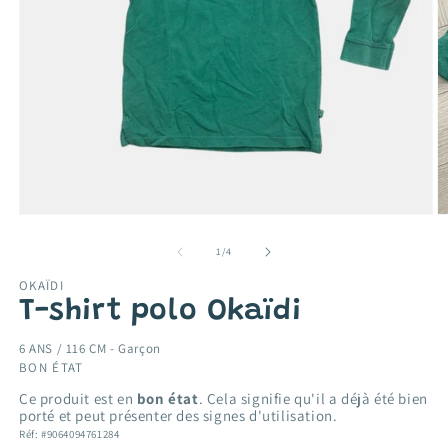
Ouvrir
O
le
le
média
m
de
1
/
4
1
2
dans
d
OKAÏDI
une
u
T-shirt polo Okaïdi
fenêtre
f
modale
m
6 ANS / 116 CM -
Garçon
BON ÉTAT
Ce produit est en
bon état
. Cela signifie qu'il a déjà été bien
porté et peut présenter des signes d'utilisation.
Réf: #9064094761284