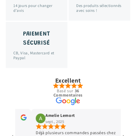
14 jours pour changer
Des produits sélectionnés
d'avis
avec soins !
PAIEMENT
SÉCURISÉ
CB, Visa, Mastercard et
Paypal
Excellent
Basé sur
36
Commentaires
Amelie Lemort
Vir
sept., 2025
sept
Déjà plusieurs commandes passées chez
Parfait 