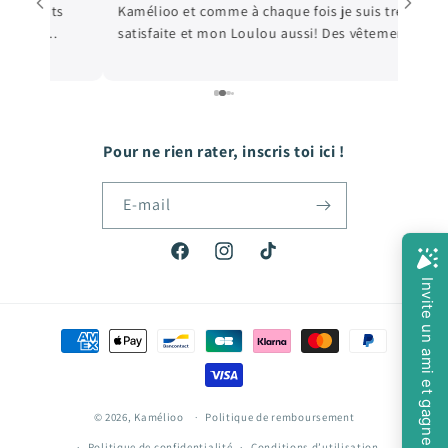
Kamélioo et comme à chaque fois je suis tres
satisfaite et mon Loulou aussi! Des vêtements
e
de qualité, et les prix sont très abordables! De
e
quoi faire plaisir à mon fils qui grandit tellement
vite! Hâte de passer ma prochaine commande!
Pour ne rien rater, inscris toi ici !
E-mail
Facebook
Instagram
TikTok
Moyens
de
paiement
© 2026,
Kamélioo
Politique de remboursement
Politique de confidentialité
Conditions d’utilisation