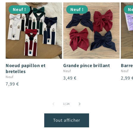
Neuf !
Neuf !
Ne
Noeud papillon et
Grande pince brillant
Barre
bretelles
Neuf
Neuf
Neuf
Prix
3,49 €
Prix
2,99 
Prix
7,99 €
habituel
habit
habituel
de
1
/
24
Tout afficher