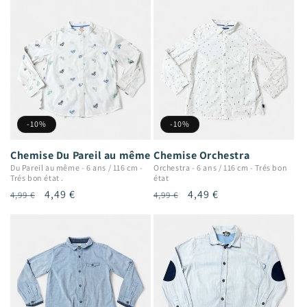
-10%
-10%
Chemise Du Pareil au même
Chemise Orchestra
Du Pareil au même
-
6 ans / 116 cm
-
Orchestra
-
6 ans / 116 cm
-
Trés bon
Trés bon état .
état
Prix
Prix
4,49 €
Prix
Prix
4,49 €
4,99 €
4,99 €
habituel
promotionnel
habituel
promotionnel