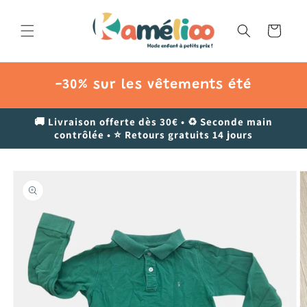
et
passer
au
Panier
contenu
-30% sur les vêtements été
🚚 Livraison offerte dès 30€ • ♻️ Seconde main
contrôlée • ⭐ Retours gratuits 14 jours
Passer aux
informations
produits