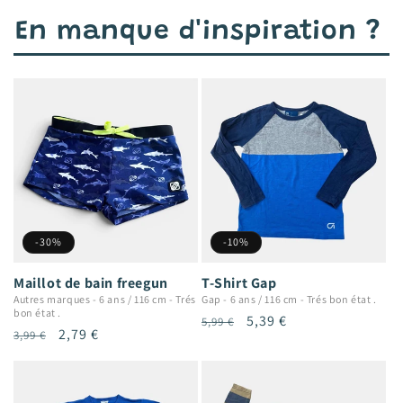
En manque d'inspiration ?
-30%
-10%
Maillot de bain freegun
T-Shirt Gap
Autres marques
-
6 ans / 116 cm
-
Trés
Gap
-
6 ans / 116 cm
-
Trés bon état .
bon état .
Prix
Prix
5,39 €
5,99 €
Prix
Prix
2,79 €
3,99 €
habituel
promotionnel
habituel
promotionnel