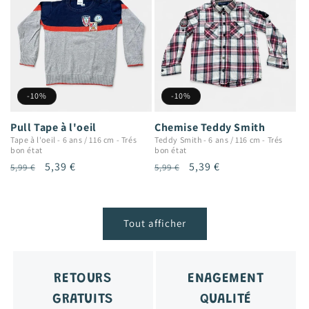
-10%
-10%
Pull Tape à l'oeil
Chemise Teddy Smith
Tape à l'oeil
-
6 ans / 116 cm
-
Trés
Teddy Smith
-
6 ans / 116 cm
-
Trés
bon état
bon état
Prix
Prix
5,39 €
Prix
Prix
5,39 €
5,99 €
5,99 €
habituel
promotionnel
habituel
promotionnel
Tout afficher
RETOURS
ENAGEMENT
GRATUITS
QUALITÉ