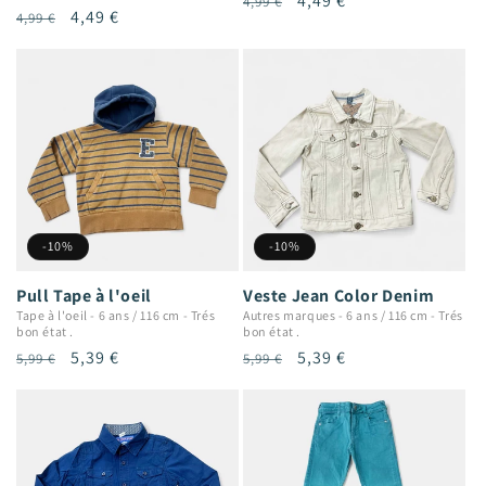
Prix
Prix
4,49 €
4,99 €
Prix
Prix
4,49 €
4,99 €
habituel
promotionnel
habituel
promotionnel
-10%
-10%
Pull Tape à l'oeil
Veste Jean Color Denim
Tape à l'oeil
-
6 ans / 116 cm
-
Trés
Autres marques
-
6 ans / 116 cm
-
Trés
bon état .
bon état .
Prix
Prix
5,39 €
Prix
Prix
5,39 €
5,99 €
5,99 €
habituel
promotionnel
habituel
promotionnel