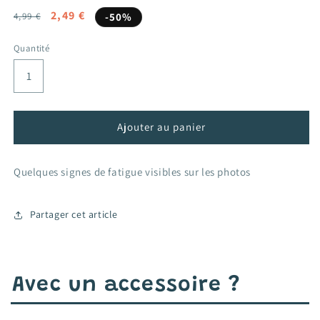
Prix
Prix
2,49 €
4,99 €
-50%
habituel
promotionnel
Quantité
Ajouter au panier
Quelques signes de fatigue visibles sur les photos
Partager cet article
Avec un accessoire ?