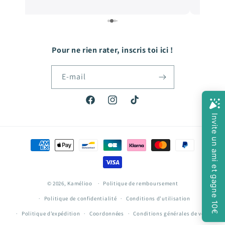
e
de qualité, et les prix sont très abordables! De
e
quoi faire plaisir à mon fils qui grandit tellement
vite! Hâte de passer ma prochaine commande!
Pour ne rien rater, inscris toi ici !
E-mail
Facebook
Instagram
TikTok
Moyens
de
paiement
© 2026,
Kamélioo
Politique de remboursement
Politique de confidentialité
Conditions d’utilisation
Politique d’expédition
Coordonnées
Conditions générales de vente