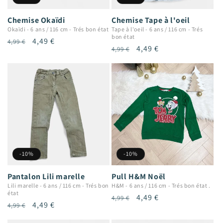
Chemise Okaïdi
Chemise Tape à l'oeil
Okaïdi
-
6 ans / 116 cm
-
Trés bon état
Tape à l'oeil
-
6 ans / 116 cm
-
Trés
bon état
Prix
Prix
4,49 €
4,99 €
Prix
Prix
4,49 €
4,99 €
habituel
promotionnel
habituel
promotionnel
-10%
-10%
Pantalon Lili marelle
Pull H&M Noël
Lili marelle
-
6 ans / 116 cm
-
Trés bon
H&M
-
6 ans / 116 cm
-
Trés bon état .
état
Prix
Prix
4,49 €
4,99 €
Prix
Prix
4,49 €
4,99 €
habituel
promotionnel
habituel
promotionnel