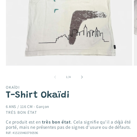
Ouvrir
O
le
le
média
m
de
1
/
4
1
2
dans
d
OKAÏDI
une
u
T-Shirt Okaïdi
fenêtre
f
modale
m
6 ANS / 116 CM -
Garçon
TRÉS BON ÉTAT
Ce produit est en
très bon état
. Cela signifie qu'il a déjà été
porté, mais ne présentes pas de signes d'usure ou de défauts.
Réf: #15159460790596