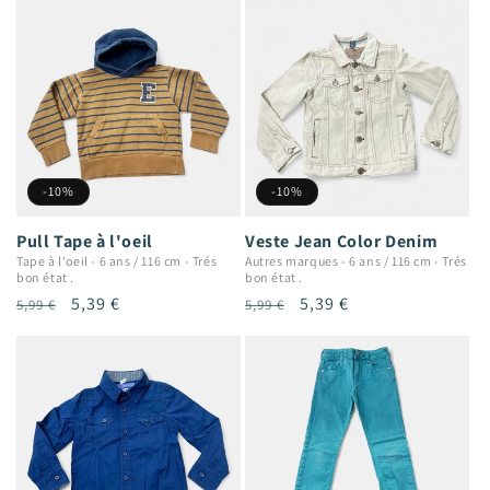
-10%
-10%
Pull Tape à l'oeil
Veste Jean Color Denim
Tape à l'oeil
-
6 ans / 116 cm
-
Trés
Autres marques
-
6 ans / 116 cm
-
Trés
bon état .
bon état .
Prix
Prix
5,39 €
Prix
Prix
5,39 €
5,99 €
5,99 €
habituel
promotionnel
habituel
promotionnel