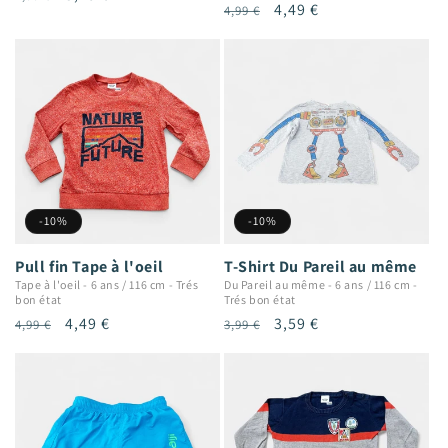
Prix
Prix
4,49 €
4,99 €
habituel
promotionnel
habituel
promotionnel
-10%
-10%
Pull fin Tape à l'oeil
T-Shirt Du Pareil au même
Tape à l'oeil
-
6 ans / 116 cm
-
Trés
Du Pareil au même
-
6 ans / 116 cm
-
bon état
Trés bon état
Prix
Prix
4,49 €
Prix
Prix
3,59 €
4,99 €
3,99 €
habituel
promotionnel
habituel
promotionnel