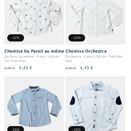
-10%
-10%
Chemise Du Pareil au même
Chemise Orchestra
Du Pareil au même
-
6 ans / 116 cm
-
Orchestra
-
6 ans / 116 cm
-
Trés bon
Trés bon état .
état
Prix
Prix
4,49 €
Prix
Prix
4,49 €
4,99 €
4,99 €
habituel
promotionnel
habituel
promotionnel
-10%
-10%