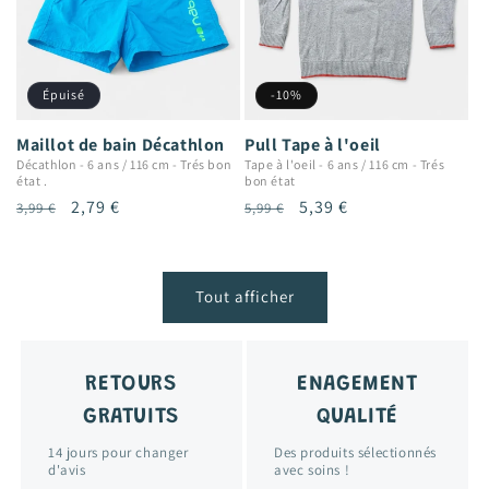
Épuisé
-10%
Maillot de bain Décathlon
Pull Tape à l'oeil
Décathlon
-
6 ans / 116 cm
-
Trés bon
Tape à l'oeil
-
6 ans / 116 cm
-
Trés
état .
bon état
Prix
Prix
2,79 €
Prix
Prix
5,39 €
3,99 €
5,99 €
habituel
promotionnel
habituel
promotionnel
Tout afficher
RETOURS
ENAGEMENT
GRATUITS
QUALITÉ
14 jours pour changer
Des produits sélectionnés
d'avis
avec soins !