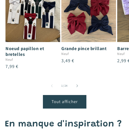
Noeud papillon et
Grande pince brillant
Barre
bretelles
Neuf
Neuf
Neuf
Prix
3,49 €
Prix
2,99 
Prix
7,99 €
habituel
habit
habituel
de
1
/
24
Tout afficher
En manque d'inspiration ?