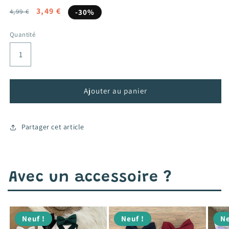
Prix
Prix
3,49 €
4,99 €
-30%
habituel
promotionnel
Quantité
Ajouter au panier
Partager cet article
Avec un accessoire ?
Neuf !
Neuf !
Ne