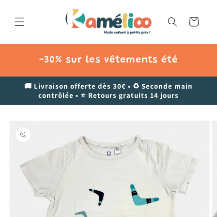
et
passer
au
Panier
contenu
-30% sur les vêtements été
🚚 Livraison offerte dès 30€ • ♻️ Seconde main
contrôlée • ⭐ Retours gratuits 14 jours
Passer aux
informations
produits