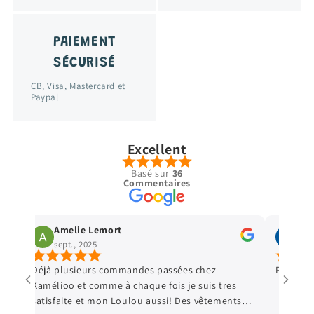
PAIEMENT
SÉCURISÉ
CB, Visa, Mastercard et
Paypal
Excellent
Basé sur
36
Commentaires
Amelie Lemort
Vir
sept., 2025
sept
Déjà plusieurs commandes passées chez
Parfait 
Kamélioo et comme à chaque fois je suis tres
satisfaite et mon Loulou aussi! Des vêtements