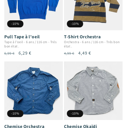
-10%
-10%
Pull Tape à l'oeil
T-Shirt Orchestra
Tape à l'oeil
-
6 ans / 116 cm
-
Trés
Orchestra
-
6 ans / 116 cm
-
Trés bon
bon état .
état .
Prix
Prix
6,29 €
Prix
Prix
4,49 €
6,99 €
4,99 €
habituel
promotionnel
habituel
promotionnel
-10%
-10%
Chemise Orchestra
Chemise Okaïdi