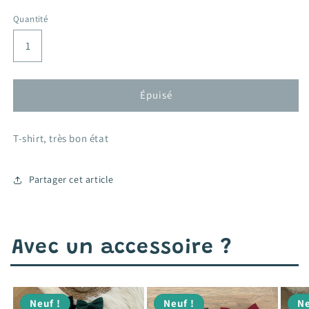
habituel
promotionnel
Quantité
Épuisé
T-shirt, très bon état
Partager cet article
Avec un accessoire ?
Neuf !
Neuf !
Ne