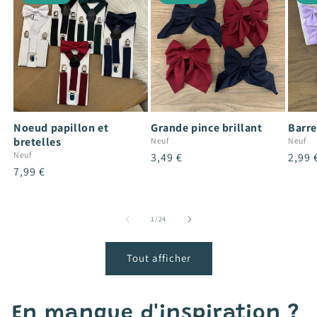
Noeud papillon et
Grande pince brillant
Barre
bretelles
Neuf
Neuf
Neuf
Prix
3,49 €
Prix
2,99 
Prix
7,99 €
habituel
habit
habituel
de
1
/
24
Tout afficher
En manque d'inspiration ?