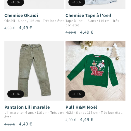
-10%
-10%
Chemise Okaïdi
Chemise Tape à l'oeil
Okaïdi
-
6 ans / 116 cm
-
Trés bon état
Tape à l'oeil
-
6 ans / 116 cm
-
Trés
bon état
Prix
Prix
4,49 €
4,99 €
Prix
Prix
4,49 €
4,99 €
habituel
promotionnel
habituel
promotionnel
-10%
-10%
Pantalon Lili marelle
Pull H&M Noël
Lili marelle
-
6 ans / 116 cm
-
Trés bon
H&M
-
6 ans / 116 cm
-
Trés bon état .
état
Prix
Prix
4,49 €
4,99 €
Prix
Prix
4,49 €
4,99 €
habituel
promotionnel
habituel
promotionnel