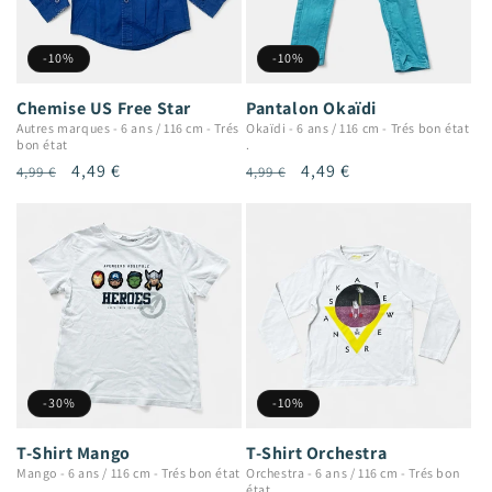
-10%
-10%
Chemise US Free Star
Pantalon Okaïdi
Autres marques
-
6 ans / 116 cm
-
Trés
Okaïdi
-
6 ans / 116 cm
-
Trés bon état
bon état
.
Prix
Prix
4,49 €
Prix
Prix
4,49 €
4,99 €
4,99 €
habituel
promotionnel
habituel
promotionnel
-30%
-10%
T-Shirt Mango
T-Shirt Orchestra
Mango
-
6 ans / 116 cm
-
Trés bon état
Orchestra
-
6 ans / 116 cm
-
Trés bon
état