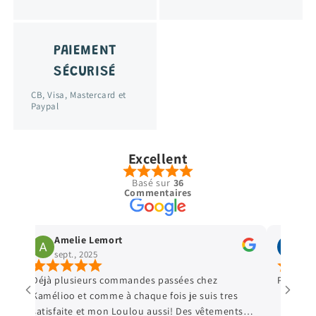
PAIEMENT
SÉCURISÉ
CB, Visa, Mastercard et
Paypal
Excellent
Basé sur
36
Commentaires
Amelie Lemort
Vir
sept., 2025
sept
Déjà plusieurs commandes passées chez
Parfait 
Kamélioo et comme à chaque fois je suis tres
satisfaite et mon Loulou aussi! Des vêtements