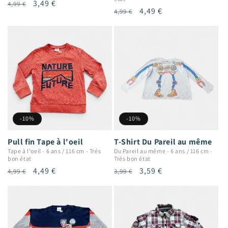
Prix
Prix
3,49 €
4,99 €
Prix
Prix
4,49 €
4,99 €
habituel
promotionnel
habituel
promotionnel
-10%
-10%
Pull fin Tape à l'oeil
T-Shirt Du Pareil au même
Tape à l'oeil
-
6 ans / 116 cm
-
Trés
Du Pareil au même
-
6 ans / 116 cm
-
bon état
Trés bon état
Prix
Prix
4,49 €
Prix
Prix
3,59 €
4,99 €
3,99 €
habituel
promotionnel
habituel
promotionnel