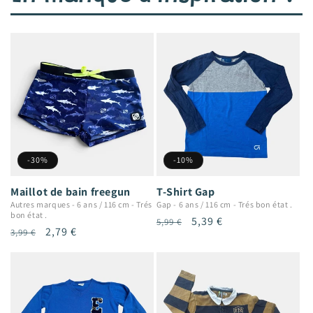
-30%
-10%
Maillot de bain freegun
T-Shirt Gap
Autres marques
-
6 ans / 116 cm
-
Trés
Gap
-
6 ans / 116 cm
-
Trés bon état .
bon état .
Prix
Prix
5,39 €
5,99 €
Prix
Prix
2,79 €
3,99 €
habituel
promotionnel
habituel
promotionnel