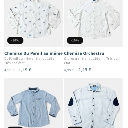
-10%
-10%
Chemise Du Pareil au même
Chemise Orchestra
Du Pareil au même
-
6 ans / 116 cm
-
Orchestra
-
6 ans / 116 cm
-
Trés bon
Trés bon état .
état
Prix
Prix
4,49 €
Prix
Prix
4,49 €
4,99 €
4,99 €
habituel
promotionnel
habituel
promotionnel