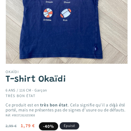
Ouvrir
le
OKAÏDI
média
T-shirt Okaïdi
1
dans
une
6 ANS / 116 CM -
Garçon
fenêtre
TRÉS BON ÉTAT
modale
Ce produit est en
très bon état
. Cela signifie qu'il a déjà été
porté, mais ne présentes pas de signes d'usure ou de défauts.
Réf: #9037261635908
Prix
Prix
1,79 €
2,99 €
-40%
Épuisé