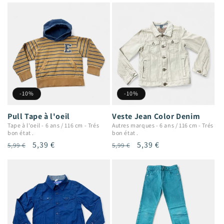
-10%
-10%
Pull Tape à l'oeil
Veste Jean Color Denim
Tape à l'oeil
-
6 ans / 116 cm
-
Trés
Autres marques
-
6 ans / 116 cm
-
Trés
bon état .
bon état .
Prix
Prix
5,39 €
Prix
Prix
5,39 €
5,99 €
5,99 €
habituel
promotionnel
habituel
promotionnel