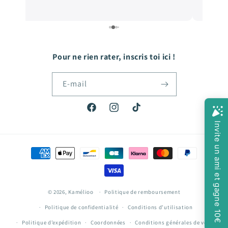
e
de qualité, et les prix sont très abordables! De
e
quoi faire plaisir à mon fils qui grandit tellement
vite! Hâte de passer ma prochaine commande!
Pour ne rien rater, inscris toi ici !
E-mail
Facebook
Instagram
TikTok
Moyens
de
paiement
© 2026,
Kamélioo
Politique de remboursement
Politique de confidentialité
Conditions d’utilisation
Politique d’expédition
Coordonnées
Conditions générales de vente