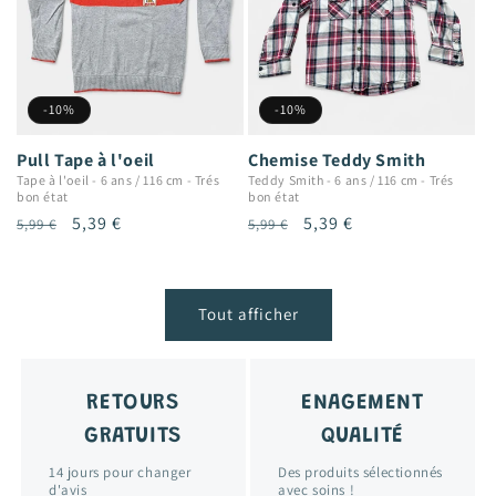
-10%
-10%
Pull Tape à l'oeil
Chemise Teddy Smith
Tape à l'oeil
-
6 ans / 116 cm
-
Trés
Teddy Smith
-
6 ans / 116 cm
-
Trés
bon état
bon état
Prix
Prix
5,39 €
Prix
Prix
5,39 €
5,99 €
5,99 €
habituel
promotionnel
habituel
promotionnel
Tout afficher
RETOURS
ENAGEMENT
GRATUITS
QUALITÉ
14 jours pour changer
Des produits sélectionnés
d'avis
avec soins !