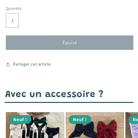
habituel
promotionnel
Quantité
Épuisé
Partager cet article
Avec un accessoire ?
Neuf !
Neuf !
Ne