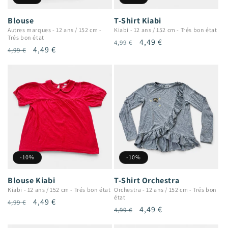
Blouse
T-Shirt Kiabi
Autres marques
-
12 ans / 152 cm
-
Kiabi
-
12 ans / 152 cm
-
Trés bon état
Trés bon état
Prix
Prix
4,49 €
4,99 €
Prix
Prix
4,49 €
4,99 €
habituel
promotionnel
habituel
promotionnel
-10%
-10%
Blouse Kiabi
T-Shirt Orchestra
Kiabi
-
12 ans / 152 cm
-
Trés bon état
Orchestra
-
12 ans / 152 cm
-
Trés bon
état
Prix
Prix
4,49 €
4,99 €
Prix
Prix
4,49 €
4,99 €
habituel
promotionnel
habituel
promotionnel