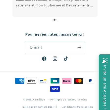
satisfaite et mon Loulou aussi! Des vêtements
e
de qualité, et les prix sont très abordables! De
e
quoi faire plaisir à mon fils qui grandit tellement
vite! Hâte de passer ma prochaine commande!
Pour ne rien rater, inscris toi ici !
E-mail
Facebook
Instagram
TikTok
Moyens
de
paiement
© 2026,
Kamélioo
Politique de remboursement
Politique de confidentialité
Conditions d’utilisation