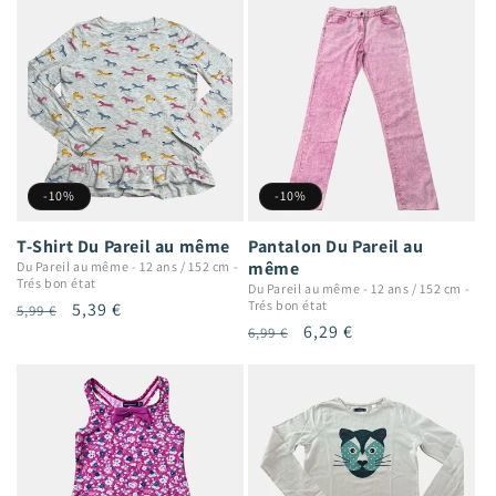
-10%
-10%
T-Shirt Du Pareil au même
Pantalon Du Pareil au
même
Du Pareil au même
-
12 ans / 152 cm
-
Trés bon état
Du Pareil au même
-
12 ans / 152 cm
-
Trés bon état
Prix
Prix
5,39 €
5,99 €
Prix
Prix
6,29 €
6,99 €
habituel
promotionnel
habituel
promotionnel