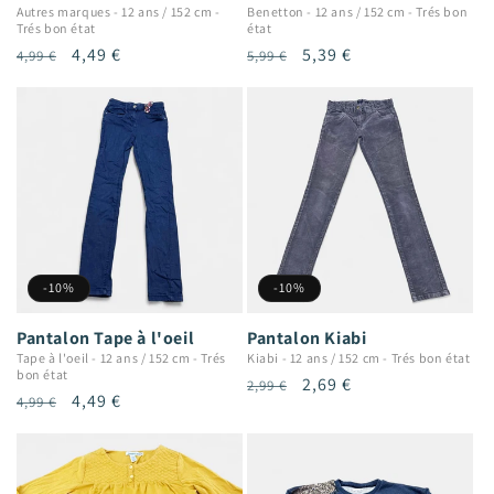
Autres marques
-
12 ans / 152 cm
-
Benetton
-
12 ans / 152 cm
-
Trés bon
Trés bon état
état
Prix
Prix
4,49 €
Prix
Prix
5,39 €
4,99 €
5,99 €
habituel
promotionnel
habituel
promotionnel
-10%
-10%
Pantalon Tape à l'oeil
Pantalon Kiabi
Tape à l'oeil
-
12 ans / 152 cm
-
Trés
Kiabi
-
12 ans / 152 cm
-
Trés bon état
bon état
Prix
Prix
2,69 €
2,99 €
Prix
Prix
4,49 €
4,99 €
habituel
promotionnel
habituel
promotionnel