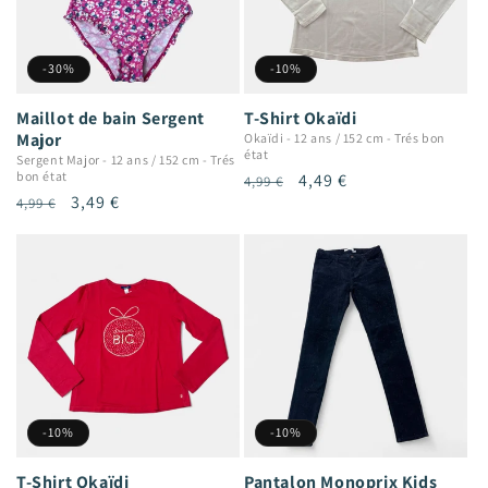
-30%
-10%
Maillot de bain Sergent
T-Shirt Okaïdi
Major
Okaïdi
-
12 ans / 152 cm
-
Trés bon
état
Sergent Major
-
12 ans / 152 cm
-
Trés
bon état
Prix
Prix
4,49 €
4,99 €
Prix
Prix
3,49 €
4,99 €
habituel
promotionnel
habituel
promotionnel
-10%
-10%
T-Shirt Okaïdi
Pantalon Monoprix Kids