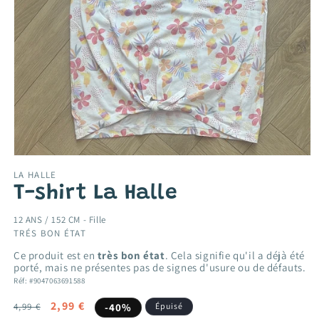
Ouvrir
le
LA HALLE
média
T-shirt La Halle
1
dans
une
12 ANS / 152 CM -
Fille
fenêtre
TRÉS BON ÉTAT
modale
Ce produit est en
très bon état
. Cela signifie qu'il a déjà été
porté, mais ne présentes pas de signes d'usure ou de défauts.
Réf: #9047063691588
Prix
Prix
2,99 €
4,99 €
-40%
Épuisé