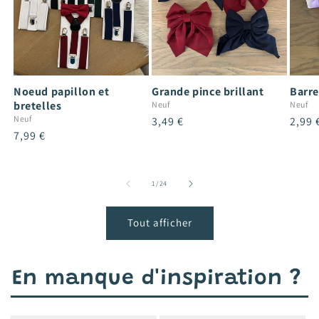
Noeud papillon et
Grande pince brillant
Barre
bretelles
Neuf
Neuf
Neuf
Prix
3,49 €
Prix
2,99 
Prix
7,99 €
habituel
habit
habituel
de
1
/
24
Tout afficher
En manque d'inspiration ?