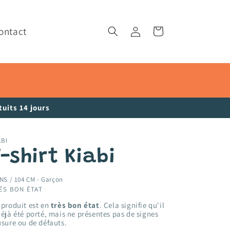
ontact
Connexion
Panier
uits 14 jours
ABI
-shirt Kiabi
NS / 104 CM -
Garçon
ÉS BON ÉTAT
 produit est en
très bon état
. Cela signifie qu'il
déjà été porté, mais ne présentes pas de signes
usure ou de défauts.