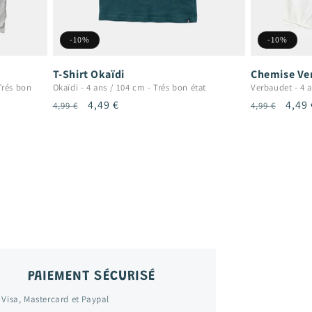
-10%
-10%
T-Shirt Okaïdi
Chemise Ve
Trés bon
Okaïdi
-
4 ans / 104 cm
-
Trés bon état
Verbaudet
-
4 
Prix
Prix
4,49 €
Prix
Prix
4,49 
4,99 €
4,99 €
habituel
promotionnel
habituel
prom
PAIEMENT SÉCURISÉ
 Visa, Mastercard et Paypal