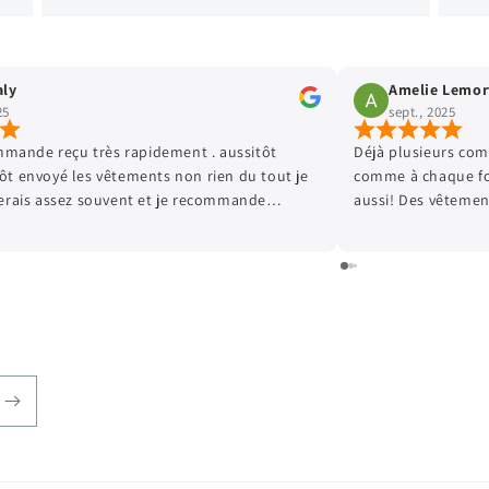
mort
Virginie Leroy
sept., 2025
 commandes passées chez Kamélioo et
Parfait comme d habitu
fois je suis tres satisfaite et mon Loulou
ents de qualité, et les prix sont très
uoi faire plaisir à mon fils qui grandit
! Hâte de passer ma prochaine commande!