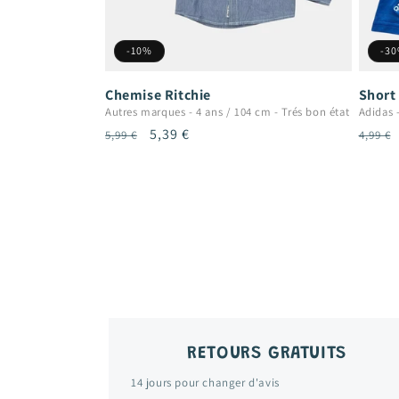
-10%
-3
Chemise Ritchie
Short
Autres marques
-
4 ans / 104 cm
-
Trés bon état
Adidas
Prix
Prix
5,39 €
Prix
5,99 €
4,99 €
habituel
promotionnel
habit
RETOURS GRATUITS
14 jours pour changer d'avis