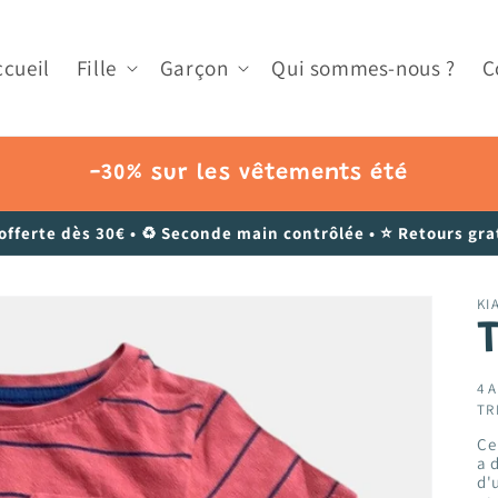
ccueil
Fille
Garçon
Qui sommes-nous ?
C
-30% sur les vêtements été
 offerte dès 30€ • ♻️ Seconde main contrôlée • ⭐ Retours grat
KI
T
4 A
TR
Ce
a 
d'