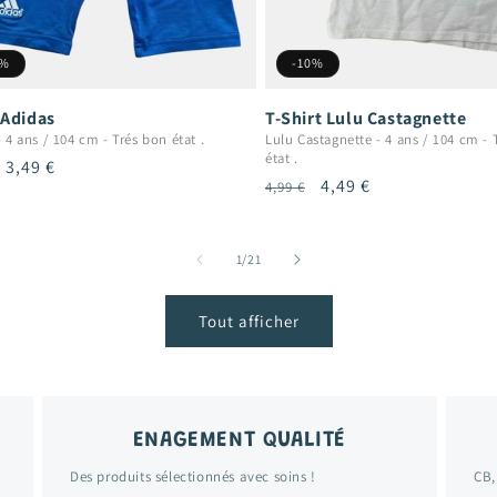
0%
-10%
 Adidas
T-Shirt Lulu Castagnette
-
4 ans / 104 cm
-
Trés bon état .
Lulu Castagnette
-
4 ans / 104 cm
-
état .
Prix
3,49 €
Prix
Prix
4,49 €
4,99 €
uel
promotionnel
habituel
promotionnel
de
1
/
21
Tout afficher
ENAGEMENT QUALITÉ
Des produits sélectionnés avec soins !
CB,