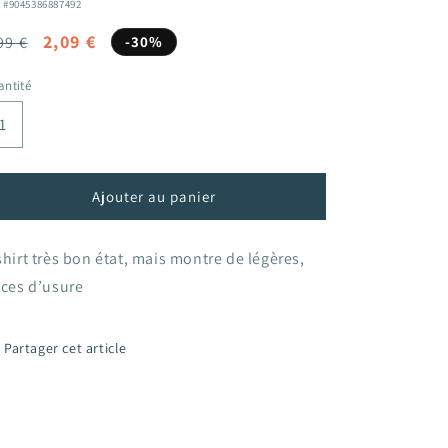
: #9045386887492
ix
Prix
2,09 €
99 €
-30%
bituel
promotionnel
ntité
Ajouter au panier
shirt très bon état, mais montre de légères,
aces d’usure
Partager cet article