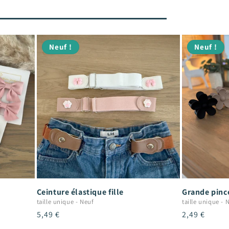
Neuf !
Neuf !
Ceinture élastique fille
Grande pince
taille unique
-
Neuf
taille unique
-
N
Prix
5,49 €
Prix
2,49 €
habituel
habituel