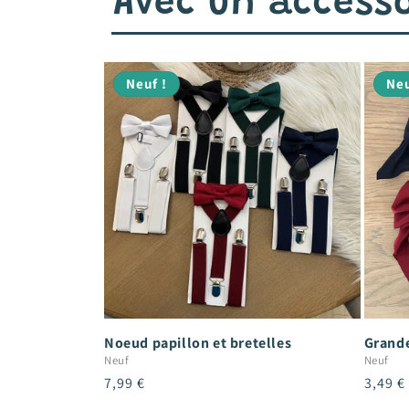
Avec un accesso
Neuf !
Neu
Noeud papillon et bretelles
Grande
Neuf
Neuf
Prix
7,99 €
Prix
3,49 €
habituel
habitu