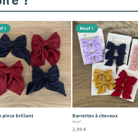
ire ?
f !
Neuf !
 pince brillant
Barrettes à cheveux
Neuf
Prix
2,99 €
el
habituel