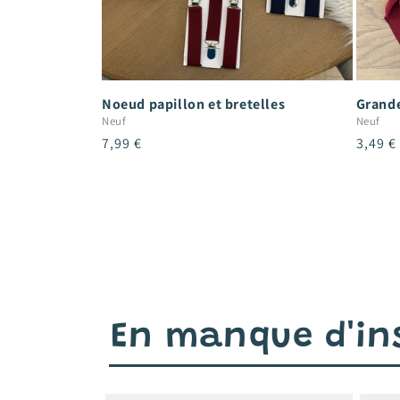
Noeud papillon et bretelles
Grande
Neuf
Neuf
Prix
7,99 €
Prix
3,49 €
habituel
habitu
En manque d'ins