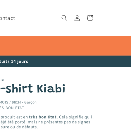
ontact
Connexion
Panier
uits 14 jours
ABI
-shirt Kiabi
 MOIS / 98CM -
Garçon
ÉS BON ÉTAT
 produit est en
très bon état
. Cela signifie qu'il
déjà été porté, mais ne présentes pas de signes
usure ou de défauts.