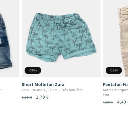
-30%
-10%
Short Molleton Zara
Pantalon Ha
at
Zara
-
36 mois / 98cm
-
Trés bon état
Autres marque
état
Prix
Prix
2,79 €
3,99 €
Prix
Prix
4,49 
4,99 €
habituel
promotionnel
habituel
prom