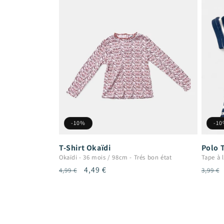
-10%
-1
T-Shirt Okaïdi
Polo T
Okaïdi
-
36 mois / 98cm
-
Trés bon état
Tape à l
Prix
Prix
4,49 €
Prix
4,99 €
3,99 €
habituel
promotionnel
habit