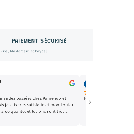
PAIEMENT SÉCURISÉ
 Visa, Mastercard et Paypal
Stella Legrand
avr., 2025
de 👍🏿
Vêtements en excellent état, 
cadeau qui fait toujours plai
achats. Merci+++