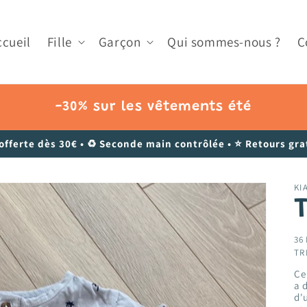
ccueil
Fille
Garçon
Qui sommes-nous ?
C
-30% sur les vêtements été
 offerte dès 30€ • ♻️ Seconde main contrôlée • ⭐ Retours grat
KI
T
36
TR
Ce
a 
d'