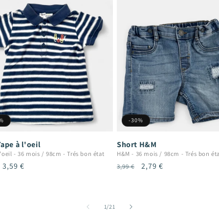
0%
-30%
ape à l'oeil
Short H&M
'oeil
-
36 mois / 98cm
-
Trés bon état
H&M
-
36 mois / 98cm
-
Trés bon ét
Prix
3,59 €
Prix
Prix
2,79 €
3,99 €
uel
promotionnel
habituel
promotionnel
de
1
/
21