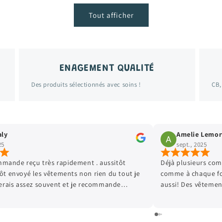
Tout afficher
ENAGEMENT QUALITÉ
Des produits sélectionnés avec soins !
CB,
mort
Virginie Leroy
sept., 2025
 commandes passées chez Kamélioo et
Parfait comme d habitu
fois je suis tres satisfaite et mon Loulou
ents de qualité, et les prix sont très
uoi faire plaisir à mon fils qui grandit
! Hâte de passer ma prochaine commande!