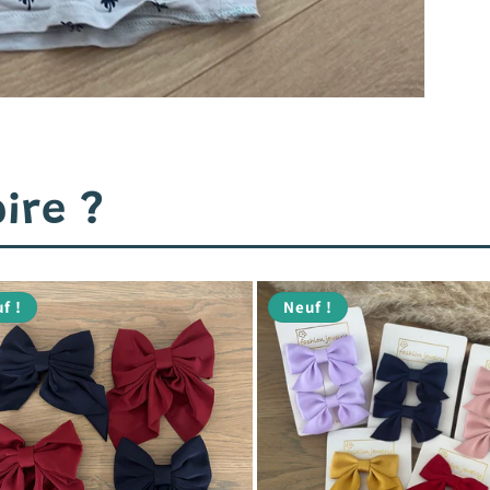
ire ?
f !
Neuf !