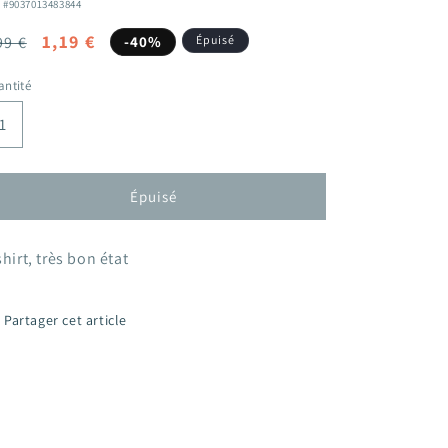
: #9037013483844
ix
Prix
1,19 €
99 €
-40%
Épuisé
bituel
promotionnel
ntité
Épuisé
shirt, très bon état
Partager cet article