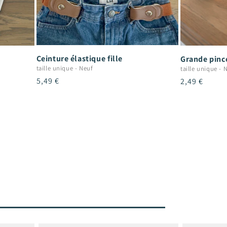
Ceinture élastique fille
Grande pince
taille unique
-
Neuf
taille unique
-
N
Prix
5,49 €
Prix
2,49 €
habituel
habituel