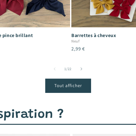
 pince brillant
Barrettes à cheveux
Neuf
Prix
2,99 €
el
habituel
de
1
/
22
Tout afficher
piration ?