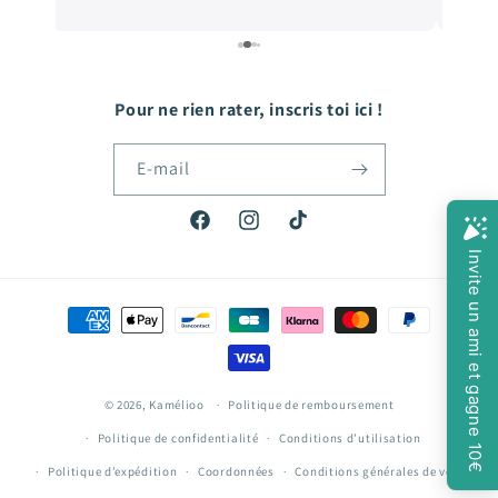
e
de qualité, et les prix sont très abordables! De
e
quoi faire plaisir à mon fils qui grandit tellement
vite! Hâte de passer ma prochaine commande!
Pour ne rien rater, inscris toi ici !
E-mail
Facebook
Instagram
TikTok
Moyens
de
paiement
© 2026,
Kamélioo
Politique de remboursement
Politique de confidentialité
Conditions d’utilisation
Politique d’expédition
Coordonnées
Conditions générales de vente