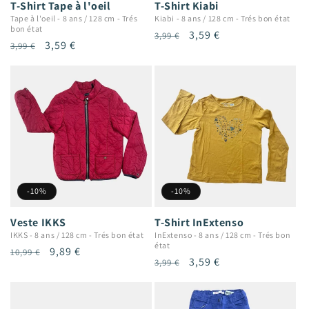
T-Shirt Tape à l'oeil
T-Shirt Kiabi
Tape à l'oeil
-
8 ans / 128 cm
-
Trés
Kiabi
-
8 ans / 128 cm
-
Trés bon état
bon état
Prix
Prix
3,59 €
3,99 €
Prix
Prix
3,59 €
3,99 €
habituel
promotionnel
habituel
promotionnel
-10%
-10%
T-Shirt InExtenso
Veste IKKS
InExtenso
-
8 ans / 128 cm
-
Trés bon
IKKS
-
8 ans / 128 cm
-
Trés bon état
état
Prix
Prix
9,89 €
10,99 €
Prix
Prix
3,59 €
3,99 €
habituel
promotionnel
habituel
promotionnel