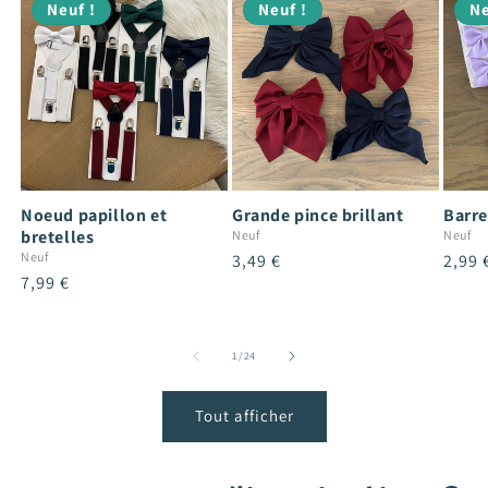
Neuf !
Neuf !
Ne
Noeud papillon et
Grande pince brillant
Barre
bretelles
Neuf
Neuf
Neuf
Prix
3,49 €
Prix
2,99 
Prix
7,99 €
habituel
habit
habituel
de
1
/
24
Tout afficher