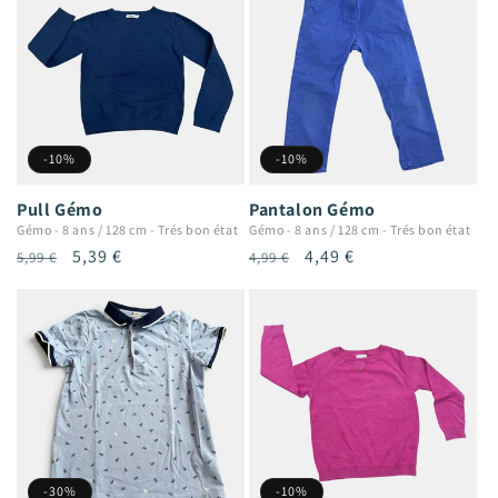
-10%
-10%
Pull Gémo
Pantalon Gémo
Gémo
-
8 ans / 128 cm
-
Trés bon état
Gémo
-
8 ans / 128 cm
-
Trés bon état
Prix
Prix
5,39 €
Prix
Prix
4,49 €
5,99 €
4,99 €
habituel
promotionnel
habituel
promotionnel
-30%
-10%