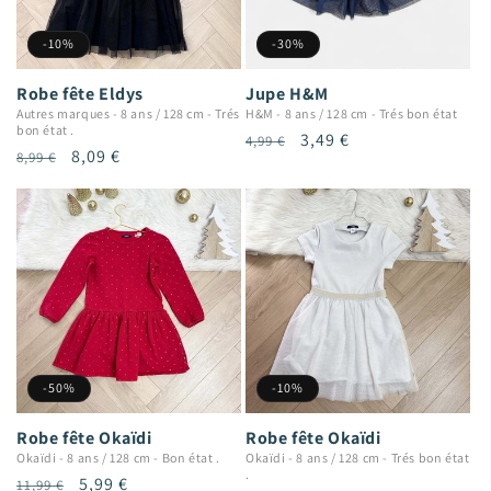
-10%
-30%
Robe fête Eldys
Jupe H&M
Autres marques
-
8 ans / 128 cm
-
Trés
H&M
-
8 ans / 128 cm
-
Trés bon état
bon état .
Prix
Prix
3,49 €
4,99 €
Prix
Prix
8,09 €
8,99 €
habituel
promotionnel
habituel
promotionnel
-50%
-10%
Robe fête Okaïdi
Robe fête Okaïdi
Okaïdi
-
8 ans / 128 cm
-
Bon état .
Okaïdi
-
8 ans / 128 cm
-
Trés bon état
.
Prix
Prix
5,99 €
11,99 €