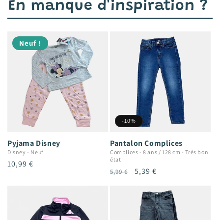
En manque d'inspiration ?
Neuf !
-10%
Pyjama Disney
Pantalon Complices
Disney
-
Neuf
Complices
-
8 ans / 128 cm
-
Trés bon
état
Prix
10,99 €
Prix
Prix
5,39 €
5,99 €
habituel
habituel
promotionnel