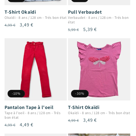
T-Shirt Okaïdi
Pull Verbaudet
Okaïdi
-
8 ans / 128 cm
-
Trés bon état
Verbaudet
-
8 ans / 128 cm
-
Trés bon
état
Prix
Prix
3,49 €
4,99 €
Prix
Prix
5,39 €
5,99 €
habituel
promotionnel
habituel
promotionnel
-10%
-30%
Pantalon Tape à l'oeil
T-Shirt Okaïdi
Tape à l'oeil
-
8 ans / 128 cm
-
Trés
Okaïdi
-
8 ans / 128 cm
-
Trés bon état
bon état
Prix
Prix
3,49 €
4,99 €
Prix
Prix
4,49 €
4,99 €
habituel
promotionnel
habituel
promotionnel