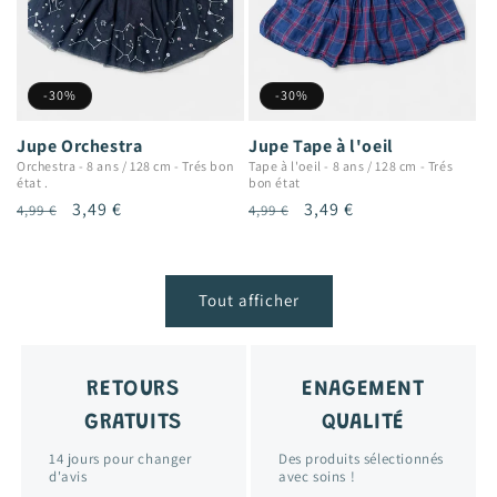
-30%
-30%
Jupe Orchestra
Jupe Tape à l'oeil
Orchestra
-
8 ans / 128 cm
-
Trés bon
Tape à l'oeil
-
8 ans / 128 cm
-
Trés
état .
bon état
Prix
Prix
3,49 €
Prix
Prix
3,49 €
4,99 €
4,99 €
habituel
promotionnel
habituel
promotionnel
Tout afficher
RETOURS
ENAGEMENT
GRATUITS
QUALITÉ
14 jours pour changer
Des produits sélectionnés
d'avis
avec soins !