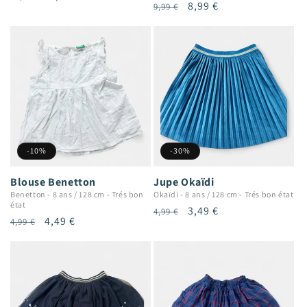
Prix
Prix
8,99 €
9,99 €
habituel
promotionnel
habituel
promotionnel
-10%
-30%
Blouse Benetton
Jupe Okaïdi
Benetton
-
8 ans / 128 cm
-
Trés bon
Okaïdi
-
8 ans / 128 cm
-
Trés bon état
état
Prix
Prix
3,49 €
4,99 €
Prix
Prix
4,49 €
4,99 €
habituel
promotionnel
habituel
promotionnel