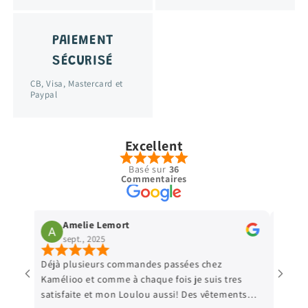
PAIEMENT
SÉCURISÉ
CB, Visa, Mastercard et
Paypal
Excellent
Basé sur
36
Commentaires
Amelie Lemort
Vir
sept., 2025
sept
Déjà plusieurs commandes passées chez
Parfait 
Kamélioo et comme à chaque fois je suis tres
satisfaite et mon Loulou aussi! Des vêtements