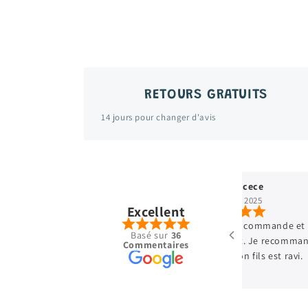
RETOURS GRATUITS
14 jours pour changer d'avis
nd
cécé cece
janv., 2025
Excellent
lent état, envoi ultra soigné. Petit
Deuxième commande et c
Basé sur
36
ujours plaisir aux enfants. Ravie de mes
est parfait. Je recomman
Commentaires
parfait mon fils est ravi.