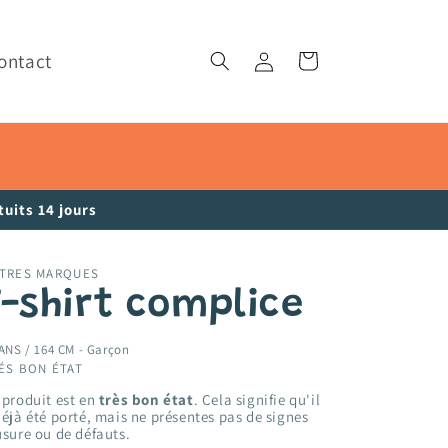
ontact
Connexion
Panier
uits 14 jours
TRES MARQUES
T-shirt complice
ANS / 164 CM -
Garçon
ÉS BON ÉTAT
 produit est en
très bon état
. Cela signifie qu'il
déjà été porté, mais ne présentes pas de signes
usure ou de défauts.