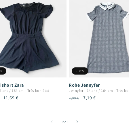
0%
-10%
 short Zara
Robe Jennyfer
4 ans / 164 cm
-
Trés bon état
Jennyfer
-
14 ans / 164 cm
-
Trés bo
Prix
11,69 €
Prix
Prix
7,19 €
7,99 €
uel
promotionnel
habituel
promotionnel
de
1
/
21