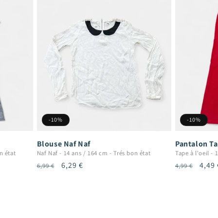
-10%
-10%
Blouse Naf Naf
Pantalon Tap
n état
Naf Naf
-
14 ans / 164 cm
-
Trés bon état
Tape à l'oeil
-
1
Prix
Prix
6,29 €
Prix
Prix
4,49 
6,99 €
4,99 €
habituel
promotionnel
habituel
prom