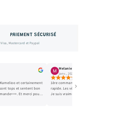
PAIEMENT SÉCURISÉ
 Visa, Mastercard et Paypal
Melanie Martin
janv., 2025
Kamelioo et certainement
1ère commande reçue la semaine derni
 sont tops et sentent bon
rapide. Les vêtements sont propres et 
ommande+++. Et merci pour
Je suis vraiment ravie et conquise. Je 
enfants étaient ravis 😊
repasser commande. De plus, une peti
glisse dans le colis, ça fait super plaisi