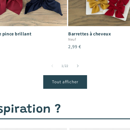
 pince brillant
Barrettes à cheveux
Neuf
Prix
2,99 €
el
habituel
de
1
/
22
Tout afficher
piration ?