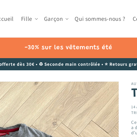
ccueil
Fille
Garçon
Qui sommes-nous ?
C
-30% sur les vêtements été
 offerte dès 30€ • ♻️ Seconde main contrôlée • ⭐ Retours grat
AU
14 
TR
Ce
a 
d'