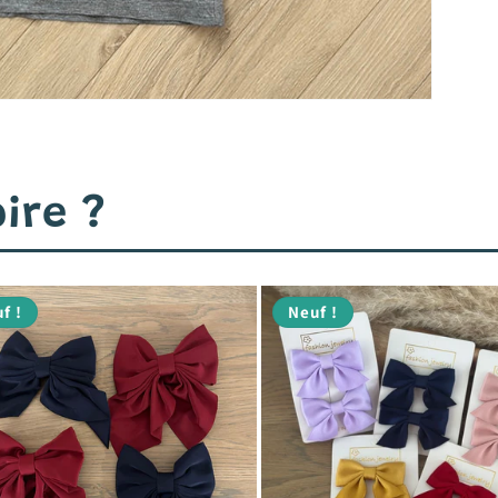
ire ?
f !
Neuf !