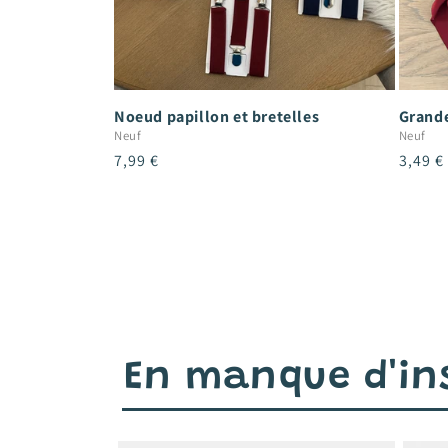
Noeud papillon et bretelles
Grande
Neuf
Neuf
Prix
7,99 €
Prix
3,49 €
habituel
habitu
En manque d'ins