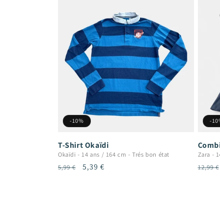
-10%
-1
T-Shirt Okaïdi
Combi
Okaïdi
-
14 ans / 164 cm
-
Trés bon état
Zara
-
1
Prix
Prix
5,39 €
Prix
5,99 €
12,99 €
habituel
promotionnel
habit