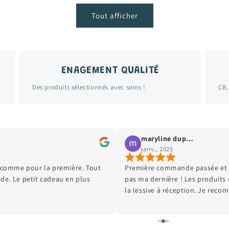
Tout afficher
ENAGEMENT QUALITÉ
Des produits sélectionnés avec soins !
CB,
maryline dupeuble
janv., 2025
omme pour la première. Tout
Première commande passée et 
de. Le petit cadeau en plus
pas ma dernière ! Les produits
la lessive à réception. Je rec
la petite pochette cadeau. Mes 