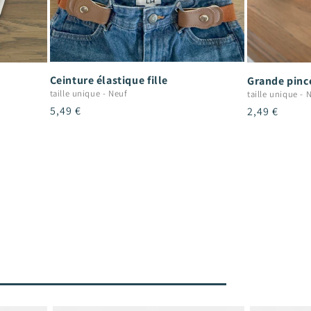
Ceinture élastique fille
Grande pince
taille unique
-
Neuf
taille unique
-
N
Prix
5,49 €
Prix
2,49 €
habituel
habituel