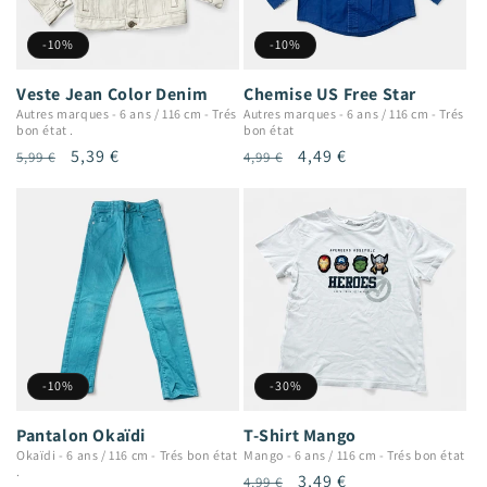
-10%
-10%
Veste Jean Color Denim
Chemise US Free Star
Autres marques
-
6 ans / 116 cm
-
Trés
Autres marques
-
6 ans / 116 cm
-
Trés
bon état .
bon état
Prix
Prix
5,39 €
Prix
Prix
4,49 €
5,99 €
4,99 €
habituel
promotionnel
habituel
promotionnel
-10%
-30%
Pantalon Okaïdi
T-Shirt Mango
Okaïdi
-
6 ans / 116 cm
-
Trés bon état
Mango
-
6 ans / 116 cm
-
Trés bon état
.
Prix
Prix
3,49 €
4,99 €