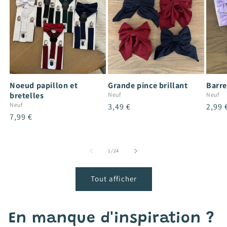
Noeud papillon et
Grande pince brillant
Barre
bretelles
Neuf
Neuf
Neuf
Prix
3,49 €
Prix
2,99 
Prix
7,99 €
habituel
habit
habituel
de
1
/
24
Tout afficher
En manque d'inspiration ?