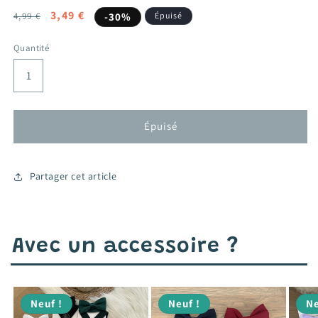
Prix
Prix
3,49 €
4,99 €
-30%
Épuisé
habituel
promotionnel
Quantité
Épuisé
Partager cet article
Avec un accessoire ?
Neuf !
Neuf !
Ne