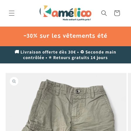
et
passer
au
Panier
contenu
-30% sur les vêtements été
🚚 Livraison offerte dès 30€ • ♻️ Seconde main
contrôlée • ⭐ Retours gratuits 14 jours
Passer aux
informations
produits