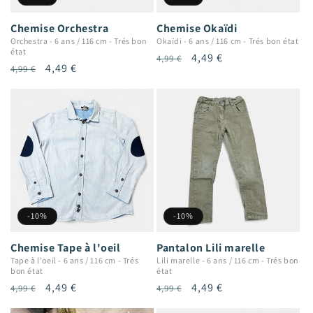
Chemise Orchestra
Chemise Okaïdi
Orchestra
-
6 ans / 116 cm
-
Trés bon
Okaïdi
-
6 ans / 116 cm
-
Trés bon état
état
Prix
Prix
4,49 €
4,99 €
Prix
Prix
4,49 €
4,99 €
habituel
promotionnel
habituel
promotionnel
-10%
-10%
Chemise Tape à l'oeil
Pantalon Lili marelle
Tape à l'oeil
-
6 ans / 116 cm
-
Trés
Lili marelle
-
6 ans / 116 cm
-
Trés bon
bon état
état
Prix
Prix
4,49 €
Prix
Prix
4,49 €
4,99 €
4,99 €
habituel
promotionnel
habituel
promotionnel