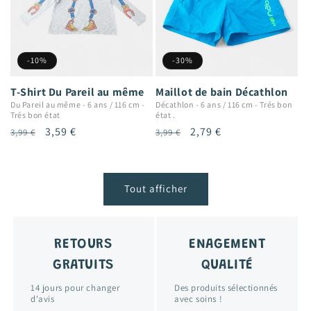
-10%
-30%
T-Shirt Du Pareil au même
Maillot de bain Décathlon
Du Pareil au même
-
6 ans / 116 cm
-
Décathlon
-
6 ans / 116 cm
-
Trés bon
Trés bon état
état .
Prix
Prix
3,59 €
Prix
Prix
2,79 €
3,99 €
3,99 €
habituel
promotionnel
habituel
promotionnel
Tout afficher
RETOURS
ENAGEMENT
GRATUITS
QUALITÉ
14 jours pour changer
Des produits sélectionnés
d'avis
avec soins !