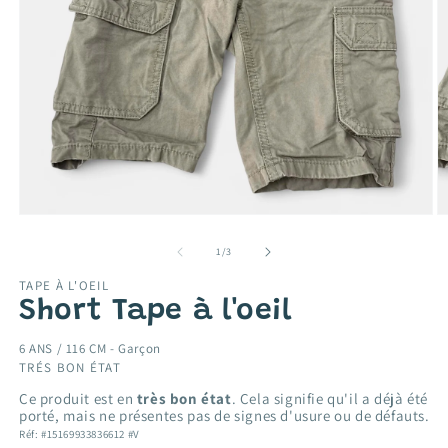
Ouvrir
O
le
le
média
m
de
1
/
3
1
2
dans
d
TAPE À L'OEIL
une
u
Short Tape à l'oeil
fenêtre
f
modale
m
6 ANS / 116 CM -
Garçon
TRÉS BON ÉTAT
Ce produit est en
très bon état
. Cela signifie qu'il a déjà été
porté, mais ne présentes pas de signes d'usure ou de défauts.
Réf: #15169933836612 #V