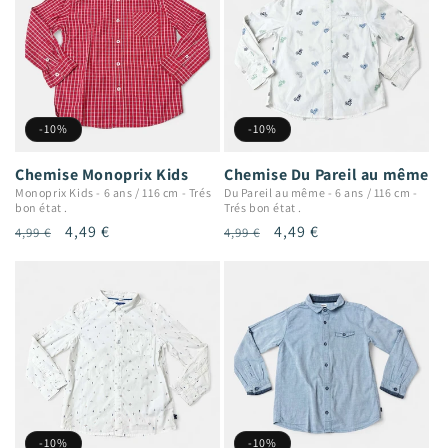
-10%
-10%
Chemise Monoprix Kids
Chemise Du Pareil au même
Monoprix Kids
-
6 ans / 116 cm
-
Trés
Du Pareil au même
-
6 ans / 116 cm
-
bon état .
Trés bon état .
Prix
Prix
4,49 €
Prix
Prix
4,49 €
4,99 €
4,99 €
habituel
promotionnel
habituel
promotionnel
-10%
-10%