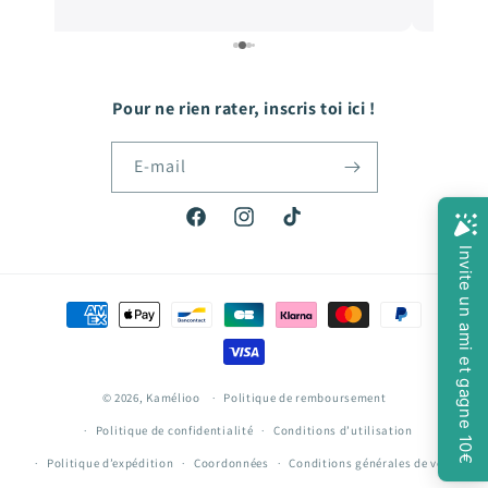
e
de qualité, et les prix sont très abordables! De
e
quoi faire plaisir à mon fils qui grandit tellement
vite! Hâte de passer ma prochaine commande!
Pour ne rien rater, inscris toi ici !
E-mail
Facebook
Instagram
TikTok
Moyens
de
paiement
© 2026,
Kamélioo
Politique de remboursement
Politique de confidentialité
Conditions d’utilisation
Politique d’expédition
Coordonnées
Conditions générales de vente