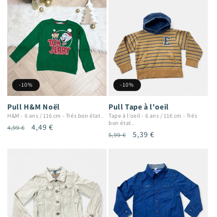
-10%
-10%
Pull H&M Noël
Pull Tape à l'oeil
H&M
-
6 ans / 116 cm
-
Trés bon état .
Tape à l'oeil
-
6 ans / 116 cm
-
Trés
bon état .
Prix
Prix
4,49 €
4,99 €
Prix
Prix
5,39 €
5,99 €
habituel
promotionnel
habituel
promotionnel