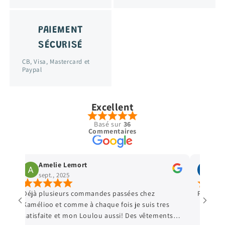
PAIEMENT
SÉCURISÉ
CB, Visa, Mastercard et
Paypal
Excellent
Basé sur
36
Commentaires
Amelie Lemort
Vir
sept., 2025
sept
Déjà plusieurs commandes passées chez
Parfait 
Kamélioo et comme à chaque fois je suis tres
satisfaite et mon Loulou aussi! Des vêtements