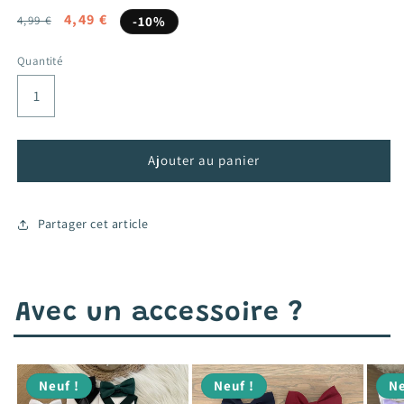
Prix
Prix
4,49 €
4,99 €
-10%
habituel
promotionnel
Quantité
Ajouter au panier
Partager cet article
Avec un accessoire ?
Neuf !
Neuf !
Ne