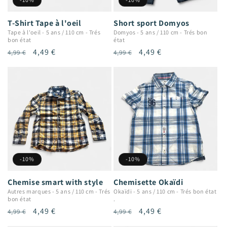
T-Shirt Tape à l'oeil
Short sport Domyos
Tape à l'oeil
-
5 ans / 110 cm
-
Trés
Domyos
-
5 ans / 110 cm
-
Trés bon
bon état
état
Prix
Prix
4,49 €
Prix
Prix
4,49 €
4,99 €
4,99 €
habituel
promotionnel
habituel
promotionnel
-10%
-10%
Chemise smart with style
Chemisette Okaïdi
Autres marques
-
5 ans / 110 cm
-
Trés
Okaïdi
-
5 ans / 110 cm
-
Trés bon état
bon état
.
Prix
Prix
4,49 €
Prix
Prix
4,49 €
4,99 €
4,99 €
habituel
promotionnel
habituel
promotionnel