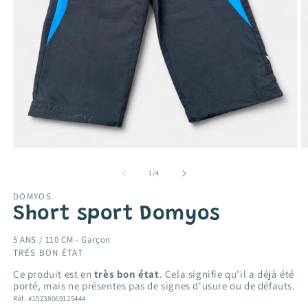
Ouvrir
O
le
le
média
m
de
1
/
4
1
2
dans
d
DOMYOS
une
u
Short sport Domyos
fenêtre
f
modale
m
5 ANS / 110 CM -
Garçon
TRÉS BON ÉTAT
Ce produit est en
très bon état
. Cela signifie qu'il a déjà été
porté, mais ne présentes pas de signes d'usure ou de défauts.
Réf: #15238069125444