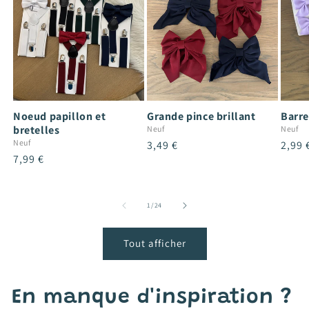
Noeud papillon et
Grande pince brillant
Barre
bretelles
Neuf
Neuf
Neuf
Prix
3,49 €
Prix
2,99 
Prix
7,99 €
habituel
habit
habituel
de
1
/
24
Tout afficher
En manque d'inspiration ?