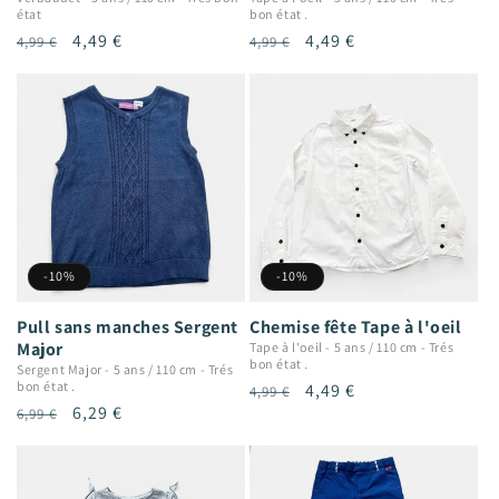
état
bon état .
Prix
Prix
4,49 €
Prix
Prix
4,49 €
4,99 €
4,99 €
habituel
promotionnel
habituel
promotionnel
-10%
-10%
Pull sans manches Sergent
Chemise fête Tape à l'oeil
Major
Tape à l'oeil
-
5 ans / 110 cm
-
Trés
bon état .
Sergent Major
-
5 ans / 110 cm
-
Trés
bon état .
Prix
Prix
4,49 €
4,99 €
Prix
Prix
6,29 €
6,99 €
habituel
promotionnel
habituel
promotionnel