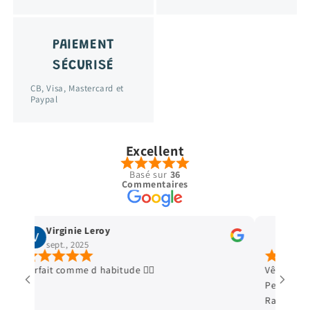
PAIEMENT
SÉCURISÉ
CB, Visa, Mastercard et
Paypal
Excellent
Basé sur
36
Commentaires
Virginie Leroy
Stella
sept., 2025
avr., 2
Parfait comme d habitude 👍🏿
Vêtements e
Petit cadeau
Ravie de me