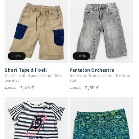
-30%
-10%
Short Tape à l'oeil
Pantalon Orchestra
Tape à l'oeil
-
5 ans / 110 cm
-
Trés
Orchestra
-
5 ans / 110 cm
-
Trés bon
bon état
état
Prix
Prix
3,49 €
Prix
Prix
2,69 €
4,99 €
2,99 €
habituel
promotionnel
habituel
promotionnel