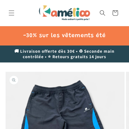
et
passer
au
Panier
contenu
-30% sur les vêtements été
🚚 Livraison offerte dès 30€ • ♻️ Seconde main
contrôlée • ⭐ Retours gratuits 14 jours
Passer aux
informations
produits