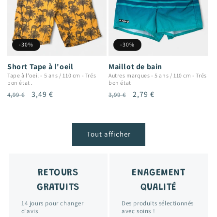
-30%
-30%
Short Tape à l'oeil
Maillot de bain
Tape à l'oeil
-
5 ans / 110 cm
-
Trés
Autres marques
-
5 ans / 110 cm
-
Trés
bon état .
bon état
Prix
Prix
3,49 €
Prix
Prix
2,79 €
4,99 €
3,99 €
habituel
promotionnel
habituel
promotionnel
Tout afficher
RETOURS
ENAGEMENT
GRATUITS
QUALITÉ
14 jours pour changer
Des produits sélectionnés
d'avis
avec soins !