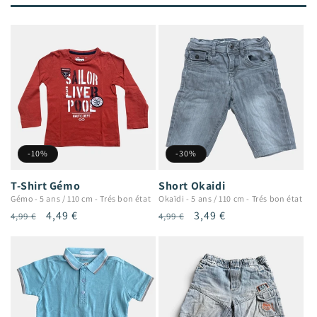
-10%
-30%
T-Shirt Gémo
Short Okaidi
Gémo
-
5 ans / 110 cm
-
Trés bon état
Okaïdi
-
5 ans / 110 cm
-
Trés bon état
Prix
Prix
4,49 €
Prix
Prix
3,49 €
4,99 €
4,99 €
habituel
promotionnel
habituel
promotionnel