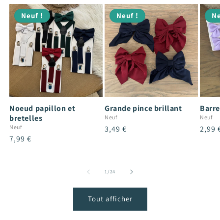
Neuf !
Neuf !
Ne
Noeud papillon et
Grande pince brillant
Barre
bretelles
Neuf
Neuf
Neuf
Prix
3,49 €
Prix
2,99 
Prix
7,99 €
habituel
habit
habituel
de
1
/
24
Tout afficher