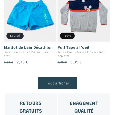
Épuisé
-10%
Maillot de bain Décathlon
Pull Tape à l'oeil
Décathlon
-
6 ans / 116 cm
-
Trés bon
Tape à l'oeil
-
6 ans / 116 cm
-
Trés
état .
bon état
Prix
Prix
2,79 €
Prix
Prix
5,39 €
3,99 €
5,99 €
habituel
promotionnel
habituel
promotionnel
Tout afficher
RETOURS
ENAGEMENT
GRATUITS
QUALITÉ