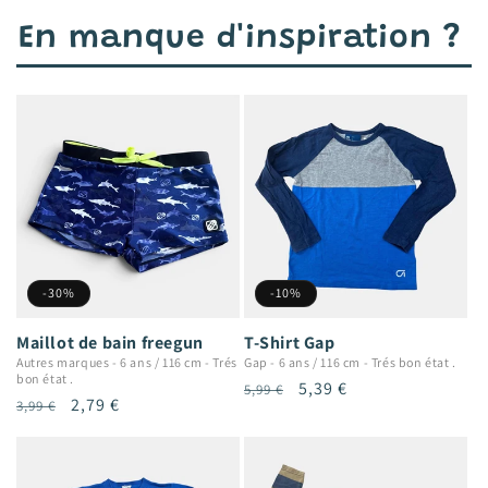
En manque d'inspiration ?
-30%
-10%
Maillot de bain freegun
T-Shirt Gap
Autres marques
-
6 ans / 116 cm
-
Trés
Gap
-
6 ans / 116 cm
-
Trés bon état .
bon état .
Prix
Prix
5,39 €
5,99 €
Prix
Prix
2,79 €
3,99 €
habituel
promotionnel
habituel
promotionnel