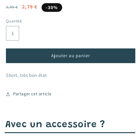
Prix
Prix
2,79 €
3,99 €
-30%
habituel
promotionnel
Quantité
Ajouter au panier
Short, très bon état
Partager cet article
Avec un accessoire ?