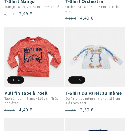
T-Shirt Mango
T-Shirt Orchestra
Mango
-
6 ans / 116 cm
-
Trés bon état
Orchestra
-
6 ans / 116 cm
-
Trés bon
état
Prix
Prix
3,49 €
4,99 €
Prix
Prix
4,49 €
4,99 €
habituel
promotionnel
habituel
promotionnel
-10%
-10%
Pull fin Tape à l'oeil
T-Shirt Du Pareil au même
Tape à l'oeil
-
6 ans / 116 cm
-
Trés
Du Pareil au même
-
6 ans / 116 cm
-
bon état
Trés bon état
Prix
Prix
4,49 €
Prix
Prix
3,59 €
4,99 €
3,99 €
habituel
promotionnel
habituel
promotionnel