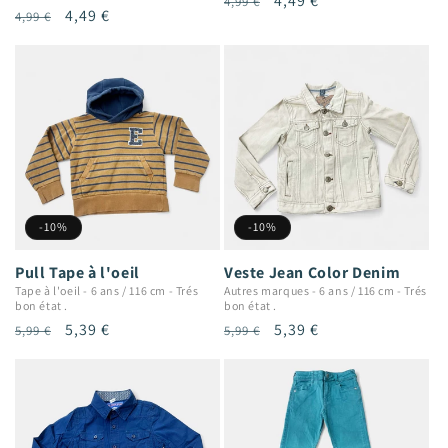
Prix
Prix
4,49 €
4,99 €
Prix
Prix
4,49 €
4,99 €
habituel
promotionnel
habituel
promotionnel
-10%
-10%
Pull Tape à l'oeil
Veste Jean Color Denim
Tape à l'oeil
-
6 ans / 116 cm
-
Trés
Autres marques
-
6 ans / 116 cm
-
Trés
bon état .
bon état .
Prix
Prix
5,39 €
Prix
Prix
5,39 €
5,99 €
5,99 €
habituel
promotionnel
habituel
promotionnel