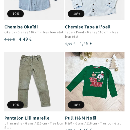
-10%
-10%
Chemise Okaïdi
Chemise Tape à l'oeil
Okaïdi
-
6 ans / 116 cm
-
Trés bon état
Tape à l'oeil
-
6 ans / 116 cm
-
Trés
bon état
Prix
Prix
4,49 €
4,99 €
Prix
Prix
4,49 €
4,99 €
habituel
promotionnel
habituel
promotionnel
-10%
-10%
Pantalon Lili marelle
Pull H&M Noël
Lili marelle
-
6 ans / 116 cm
-
Trés bon
H&M
-
6 ans / 116 cm
-
Trés bon état .
état