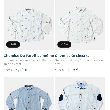
-10%
-10%
Chemise Du Pareil au même
Chemise Orchestra
Du Pareil au même
-
6 ans / 116 cm
-
Orchestra
-
6 ans / 116 cm
-
Trés bon
Trés bon état .
état
Prix
Prix
4,49 €
Prix
Prix
4,49 €
4,99 €
4,99 €
habituel
promotionnel
habituel
promotionnel