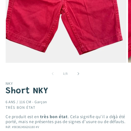
Ouvrir
O
le
le
média
m
de
1
/
5
1
2
dans
d
NKY
une
u
Short NKY
fenêtre
f
modale
m
6 ANS / 116 CM -
Garçon
TRÉS BON ÉTAT
Ce produit est en
très bon état
. Cela signifie qu'il a déjà été
porté, mais ne présentes pas de signes d'usure ou de défauts.
Réf: #9038245626180 #V