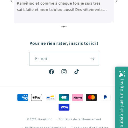
Kamélioo et comme à chaque fois je suis tres
satisfaite et mon Loulou aussi! Des vêtements
e
de qualité, et les prix sont très abordables! De
e
quoi faire plaisir à mon fils qui grandit tellement
vite! Hâte de passer ma prochaine commande!
Pour ne rien rater, inscris toi ici !
E-mail
Facebook
Instagram
TikTok
Moyens
de
paiement
© 2026,
Kamélioo
Politique de remboursement
Politique de confidentialité
Conditions d’utilisation