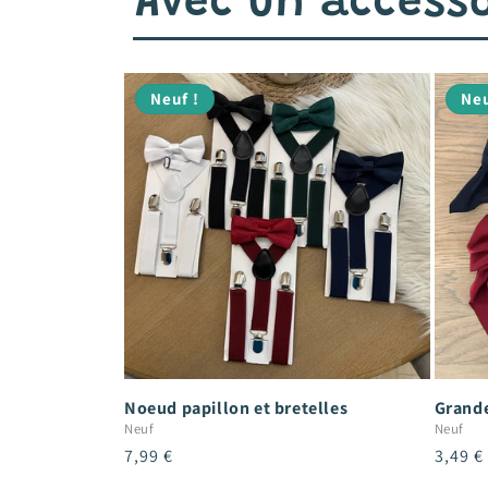
Avec un accesso
Neuf !
Neu
Noeud papillon et bretelles
Grande
Neuf
Neuf
Prix
7,99 €
Prix
3,49 €
habituel
habitu