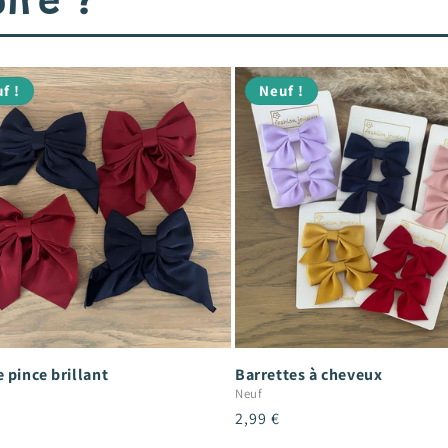
ire ?
f !
Neuf !
 pince brillant
Barrettes à cheveux
Neuf
Prix
2,99 €
el
habituel