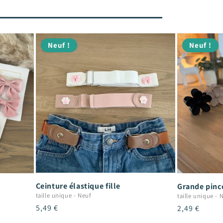
Neuf !
Neuf !
Ceinture élastique fille
Grande pince
taille unique
-
Neuf
taille unique
-
N
Prix
5,49 €
Prix
2,49 €
habituel
habituel