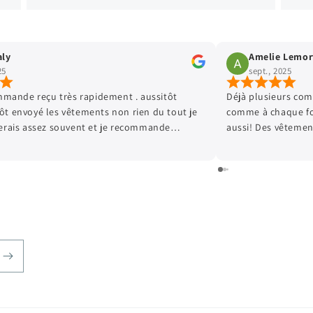
mort
Virginie Leroy
sept., 2025
 commandes passées chez Kamélioo et
Parfait comme d habitu
fois je suis tres satisfaite et mon Loulou
ents de qualité, et les prix sont très
uoi faire plaisir à mon fils qui grandit
! Hâte de passer ma prochaine commande!