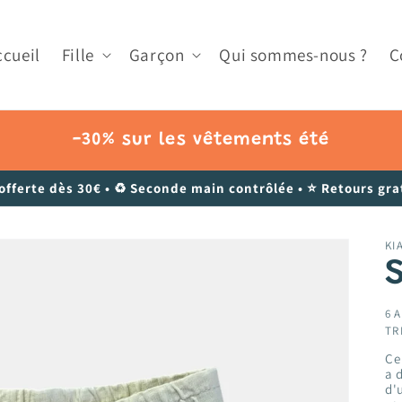
ccueil
Fille
Garçon
Qui sommes-nous ?
C
-30% sur les vêtements été
 offerte dès 30€ • ♻️ Seconde main contrôlée • ⭐ Retours grat
KI
6 A
TR
Ce
a 
d'