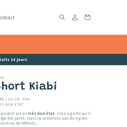
ontact
Connexion
Panier
uits 14 jours
ABI
Short Kiabi
NS / 116 CM -
Fille
ÉS BON ÉTAT
 produit est en
très bon état
. Cela signifie qu'il
déjà été porté, mais ne présentes pas de signes
usure ou de défauts.