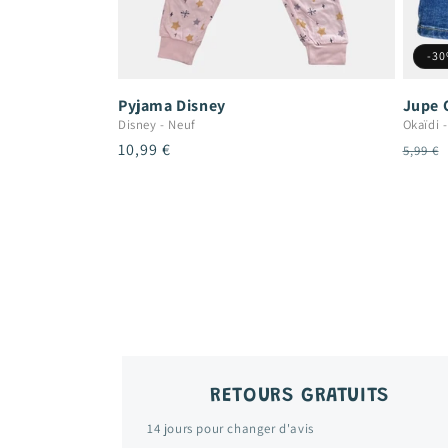
-3
Pyjama Disney
Jupe 
Disney
-
Neuf
Okaïdi
Prix
10,99 €
Prix
5,99 €
habituel
habit
RETOURS GRATUITS
14 jours pour changer d'avis