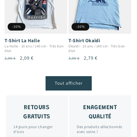
-30%
-30%
T-Shirt La Halle
T-Shirt Okaïdi
La Halle
-
10 ans / 140 cm
-
Trés bon
Okaïdi
-
10 ans / 140 cm
-
Trés bon
état
état
Prix
Prix
2,09 €
Prix
Prix
2,79 €
2,99 €
3,99 €
habituel
promotionnel
habituel
promotionnel
Tout afficher
RETOURS
ENAGEMENT
GRATUITS
QUALITÉ
14 jours pour changer
Des produits sélectionnés
d'avis
avec soins !