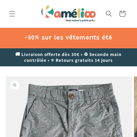
et
passer
au
Panier
contenu
-30% sur les vêtements été
🚚 Livraison offerte dès 30€ • ♻️ Seconde main
contrôlée • ⭐ Retours gratuits 14 jours
Passer aux
informations
produits