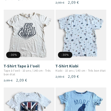
Prix
Prix
2,09 €
2,99 €
habituel
promotionnel
habituel
promotionnel
-30%
-30%
T-Shirt Tape à l'oeil
T-Shirt Kiabi
Tape à l'oeil
-
10 ans / 140 cm
-
Trés
Kiabi
-
10 ans / 140 cm
-
Trés bon état
bon état
Prix
Prix
2,09 €
2,99 €
Prix
Prix
2,09 €
2,99 €
habituel
promotionnel
habituel
promotionnel