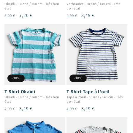
Okaïdi
-
10 ans / 140 cm
-
Trés bon
Verbaudet
-
10 ans / 140 cm
-
Trés
état
bon état
Prix
Prix
7,20 €
Prix
Prix
3,49 €
8,00 €
4,99 €
habituel
promotionnel
habituel
promotionnel
-30%
-30%
T-Shirt Okaïdi
T-Shirt Tape à l'oeil
Okaïdi
-
10 ans / 140 cm
-
Trés bon
Tape à l'oeil
-
10 ans / 140 cm
-
Trés
état
bon état
Prix
Prix
3,49 €
Prix
Prix
3,49 €
4,99 €
4,99 €
habituel
promotionnel
habituel
promotionnel