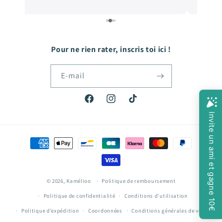
e
de qualité, et les prix sont très abordables! De
e
quoi faire plaisir à mon fils qui grandit tellement
vite! Hâte de passer ma prochaine commande!
Pour ne rien rater, inscris toi ici !
E-mail
Facebook
Instagram
TikTok
Moyens
de
paiement
© 2026,
Kamélioo
Politique de remboursement
Politique de confidentialité
Conditions d’utilisation
Politique d’expédition
Coordonnées
Conditions générales de vente