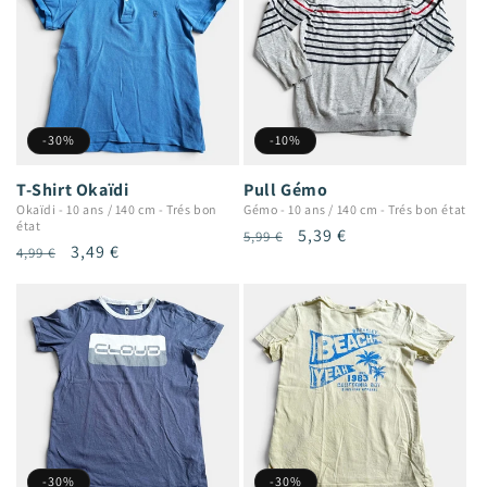
-30%
-10%
T-Shirt Okaïdi
Pull Gémo
Okaïdi
-
10 ans / 140 cm
-
Trés bon
Gémo
-
10 ans / 140 cm
-
Trés bon état
état
Prix
Prix
5,39 €
5,99 €
Prix
Prix
3,49 €
4,99 €
habituel
promotionnel
habituel
promotionnel
-30%
-30%