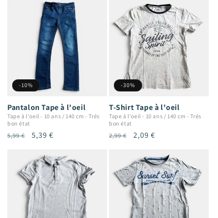
-10%
-30%
Pantalon Tape à l'oeil
T-Shirt Tape à l'oeil
Tape à l'oeil
-
10 ans / 140 cm
-
Trés
Tape à l'oeil
-
10 ans / 140 cm
-
Trés
bon état
bon état
Prix
Prix
5,39 €
Prix
Prix
2,09 €
5,99 €
2,99 €
habituel
promotionnel
habituel
promotionnel