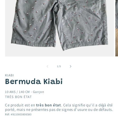
Ouvrir
O
le
le
média
m
de
1
/
5
1
2
dans
d
KIABI
une
u
Bermuda Kiabi
fenêtre
f
modale
m
10 ANS / 140 CM -
Garçon
TRÉS BON ÉTAT
Ce produit est en
très bon état
. Cela signifie qu'il a déjà été
porté, mais ne présentes pas de signes d'usure ou de défauts.
Réf: #9110803808580