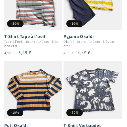
-30%
-10%
T-Shirt Tape à l'oeil
Pyjama Okaïdi
Tape à l'oeil
-
10 ans / 140 cm
-
Trés
Okaïdi
-
10 ans / 140 cm
-
Trés bon
bon état
état
Prix
Prix
3,49 €
Prix
Prix
4,49 €
4,99 €
4,99 €
habituel
promotionnel
habituel
promotionnel
-10%
-30%
Pull Okaïdi
T-Shirt Verbaudet