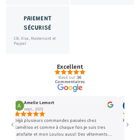
PAIEMENT
SÉCURISÉ
CB, Visa, Mastercard et
Paypal
Excellent
Basé sur
36
Commentaires
Amelie Lemort
Vir
sept., 2025
sept
Déjà plusieurs commandes passées chez
Parfait 
Kamélioo et comme à chaque fois je suis tres
satisfaite et mon Loulou aussi! Des vêtements