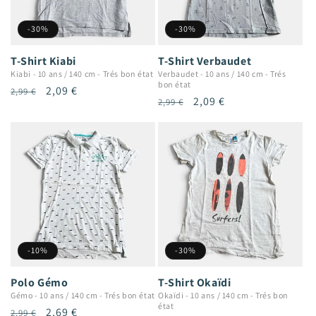
-30%
-30%
T-Shirt Kiabi
T-Shirt Verbaudet
Kiabi
-
10 ans / 140 cm
-
Trés bon état
Verbaudet
-
10 ans / 140 cm
-
Trés
bon état
Prix
Prix
2,09 €
2,99 €
Prix
Prix
2,09 €
2,99 €
habituel
promotionnel
habituel
promotionnel
-10%
-30%
Polo Gémo
T-Shirt Okaïdi
Gémo
-
10 ans / 140 cm
-
Trés bon état
Okaïdi
-
10 ans / 140 cm
-
Trés bon
état
Prix
Prix
2,69 €
2,99 €