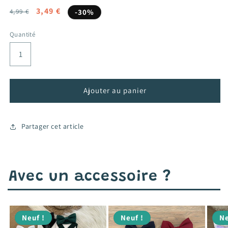
Prix
Prix
3,49 €
4,99 €
-30%
habituel
promotionnel
Quantité
Ajouter au panier
Partager cet article
Avec un accessoire ?
Neuf !
Neuf !
Ne