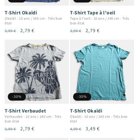
T-Shirt Okaïdi
T-Shirt Tape à l'oeil
Okaïdi
-
10 ans / 140 cm
-
Trés bon
Tape à l'oeil
-
10 ans / 140 cm
-
Trés
état
bon état
Prix
Prix
2,79 €
Prix
Prix
2,79 €
3,99 €
3,99 €
habituel
promotionnel
habituel
promotionnel
-30%
-30%
T-Shirt Verbaudet
T-Shirt Okaïdi
Verbaudet
-
10 ans / 140 cm
-
Trés
Okaïdi
-
10 ans / 140 cm
-
Trés bon
bon état
état
Prix
Prix
2,79 €
Prix
Prix
3,49 €
3,99 €
4,99 €
habituel
promotionnel
habituel
promotionnel