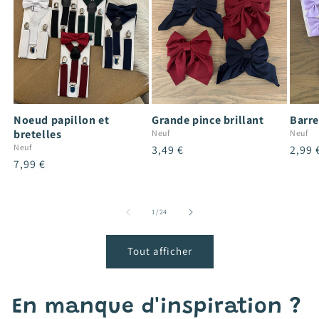
Noeud papillon et
Grande pince brillant
Barre
bretelles
Neuf
Neuf
Neuf
Prix
3,49 €
Prix
2,99 
Prix
7,99 €
habituel
habit
habituel
de
1
/
24
Tout afficher
En manque d'inspiration ?