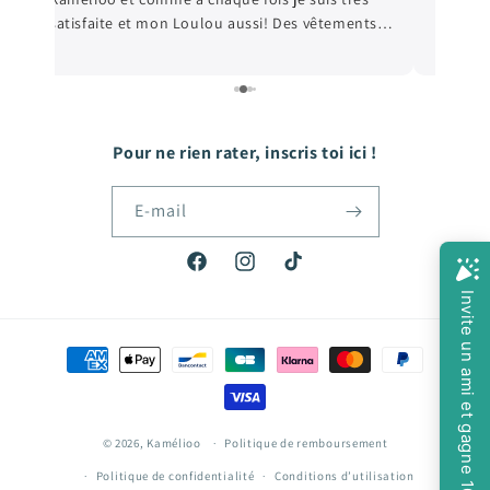
Ravie de m
Pour ne rien rater, inscris toi ici !
E-mail
Facebook
Instagram
TikTok
Moyens
de
paiement
© 2026,
Kamélioo
Politique de remboursement
Politique de confidentialité
Conditions d’utilisation