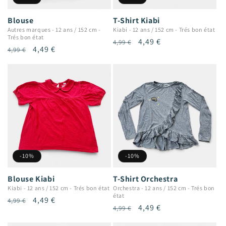
Blouse
T-Shirt Kiabi
Autres marques
-
12 ans / 152 cm
-
Kiabi
-
12 ans / 152 cm
-
Trés bon état
Trés bon état
Prix
Prix
4,49 €
4,99 €
Prix
Prix
4,49 €
4,99 €
habituel
promotionnel
habituel
promotionnel
-10%
-10%
Blouse Kiabi
T-Shirt Orchestra
Kiabi
-
12 ans / 152 cm
-
Trés bon état
Orchestra
-
12 ans / 152 cm
-
Trés bon
état
Prix
Prix
4,49 €
4,99 €
Prix
Prix
4,49 €
4,99 €
habituel
promotionnel
habituel
promotionnel