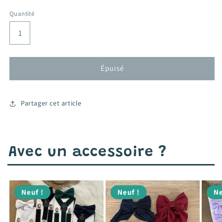
habituel
promotionnel
Quantité
Épuisé
Partager cet article
Avec un accessoire ?
Neuf !
Neuf !
Ne