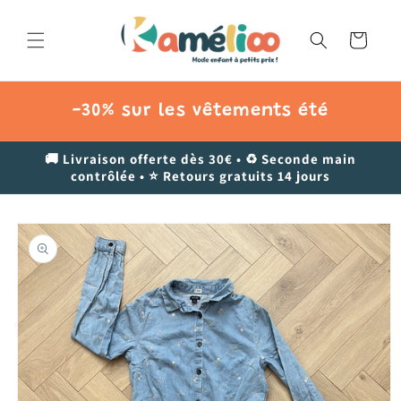
et
passer
au
Panier
contenu
-30% sur les vêtements été
🚚 Livraison offerte dès 30€ • ♻️ Seconde main
contrôlée • ⭐ Retours gratuits 14 jours
Passer aux
informations
produits