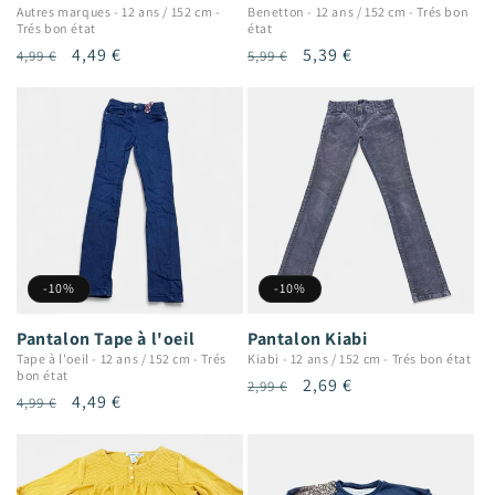
Autres marques
-
12 ans / 152 cm
-
Benetton
-
12 ans / 152 cm
-
Trés bon
Trés bon état
état
Prix
Prix
4,49 €
Prix
Prix
5,39 €
4,99 €
5,99 €
habituel
promotionnel
habituel
promotionnel
-10%
-10%
Pantalon Tape à l'oeil
Pantalon Kiabi
Tape à l'oeil
-
12 ans / 152 cm
-
Trés
Kiabi
-
12 ans / 152 cm
-
Trés bon état
bon état
Prix
Prix
2,69 €
2,99 €
Prix
Prix
4,49 €
4,99 €
habituel
promotionnel
habituel
promotionnel