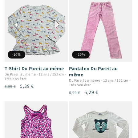
-10%
-10%
T-Shirt Du Pareil au même
Pantalon Du Pareil au
même
Du Pareil au même
-
12 ans / 152 cm
-
Trés bon état
Du Pareil au même
-
12 ans / 152 cm
-
Trés bon état
Prix
Prix
5,39 €
5,99 €
Prix
Prix
6,29 €
6,99 €
habituel
promotionnel
habituel
promotionnel