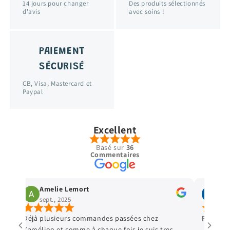
14 jours pour changer
Des produits sélectionnés
d'avis
avec soins !
PAIEMENT
SÉCURISÉ
CB, Visa, Mastercard et
Paypal
Excellent
Basé sur
36
Commentaires
Virginie Leroy
Stell
sept., 2025
avr., 
Parfait comme d habitude 👍🏿
Vêtements 
Petit cadea