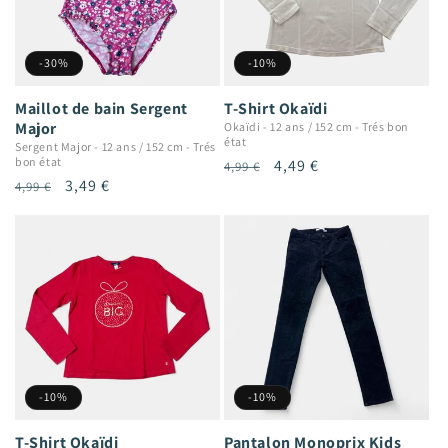
-30%
-10%
Maillot de bain Sergent
T-Shirt Okaïdi
Major
Okaïdi
-
12 ans / 152 cm
-
Trés bon
état
Sergent Major
-
12 ans / 152 cm
-
Trés
bon état
Prix
Prix
4,49 €
4,99 €
Prix
Prix
3,49 €
4,99 €
habituel
promotionnel
habituel
promotionnel
-10%
-10%
T-Shirt Okaïdi
Pantalon Monoprix Kids