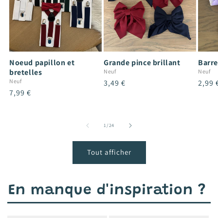
Noeud papillon et
Grande pince brillant
Barre
bretelles
Neuf
Neuf
Neuf
Prix
3,49 €
Prix
2,99 
Prix
7,99 €
habituel
habit
habituel
de
1
/
24
Tout afficher
En manque d'inspiration ?