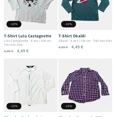
-10%
-10%
T-Shirt Lulu Castagnette
T-Shirt Okaïdi
Lulu Castagnette
-
4 ans / 104 cm
-
Okaïdi
-
4 ans / 104 cm
-
Trés bon état
Trés bon état .
Prix
Prix
4,49 €
4,99 €
Prix
Prix
4,49 €
4,99 €
habituel
promotionnel
habituel
promotionnel
-10%
-10%