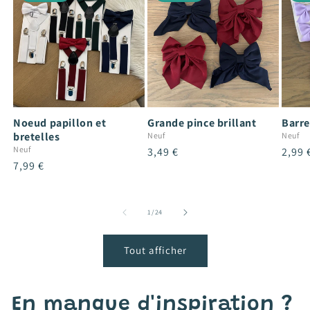
Noeud papillon et
Grande pince brillant
Barre
bretelles
Neuf
Neuf
Neuf
Prix
3,49 €
Prix
2,99 
Prix
7,99 €
habituel
habit
habituel
de
1
/
24
Tout afficher
En manque d'inspiration ?