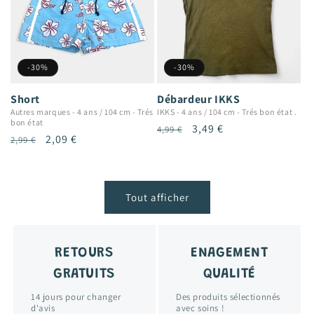
-30%
-30%
Short
Débardeur IKKS
Autres marques
-
4 ans / 104 cm
-
Trés
IKKS
-
4 ans / 104 cm
-
Trés bon état .
bon état
Prix
Prix
3,49 €
4,99 €
Prix
Prix
2,09 €
2,99 €
habituel
promotionnel
habituel
promotionnel
Tout afficher
RETOURS
ENAGEMENT
GRATUITS
QUALITÉ
14 jours pour changer
Des produits sélectionnés
d'avis
avec soins !