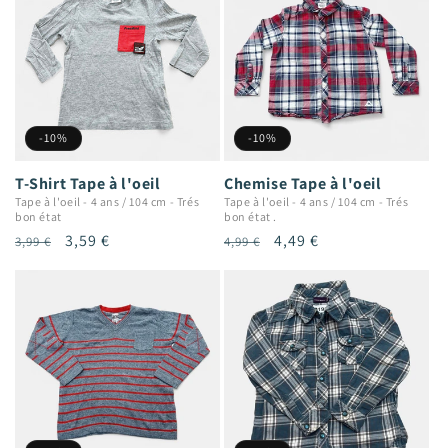
-10%
-10%
T-Shirt Tape à l'oeil
Chemise Tape à l'oeil
Tape à l'oeil
-
4 ans / 104 cm
-
Trés
Tape à l'oeil
-
4 ans / 104 cm
-
Trés
bon état
bon état .
Prix
Prix
3,59 €
Prix
Prix
4,49 €
3,99 €
4,99 €
habituel
promotionnel
habituel
promotionnel