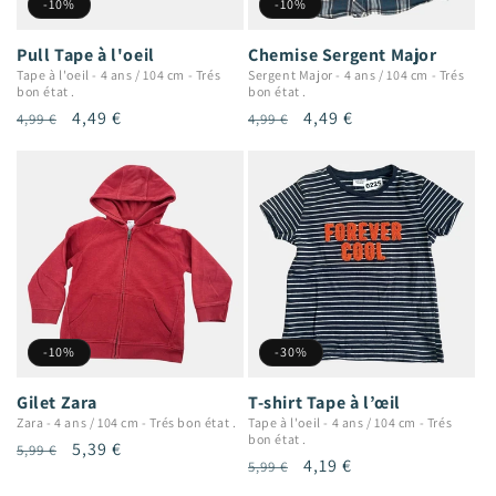
-10%
-10%
Pull Tape à l'oeil
Chemise Sergent Major
Tape à l'oeil
-
4 ans / 104 cm
-
Trés
Sergent Major
-
4 ans / 104 cm
-
Trés
bon état .
bon état .
Prix
Prix
4,49 €
Prix
Prix
4,49 €
4,99 €
4,99 €
habituel
promotionnel
habituel
promotionnel
-10%
-30%
Gilet Zara
T-shirt Tape à l’œil
Zara
-
4 ans / 104 cm
-
Trés bon état .
Tape à l'oeil
-
4 ans / 104 cm
-
Trés
bon état .
Prix
Prix
5,39 €
5,99 €
Prix
Prix
4,19 €
5,99 €
habituel
promotionnel
habituel
promotionnel