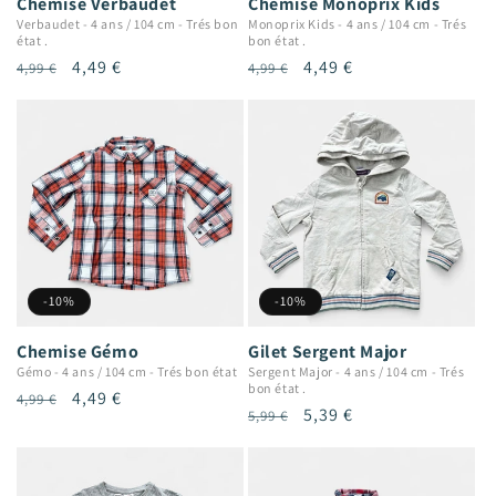
Chemise Verbaudet
Chemise Monoprix Kids
Verbaudet
-
4 ans / 104 cm
-
Trés bon
Monoprix Kids
-
4 ans / 104 cm
-
Trés
état .
bon état .
Prix
Prix
4,49 €
Prix
Prix
4,49 €
4,99 €
4,99 €
habituel
promotionnel
habituel
promotionnel
-10%
-10%
Chemise Gémo
Gilet Sergent Major
Gémo
-
4 ans / 104 cm
-
Trés bon état
Sergent Major
-
4 ans / 104 cm
-
Trés
bon état .
Prix
Prix
4,49 €
4,99 €
Prix
Prix
5,39 €
5,99 €
habituel
promotionnel
habituel
promotionnel