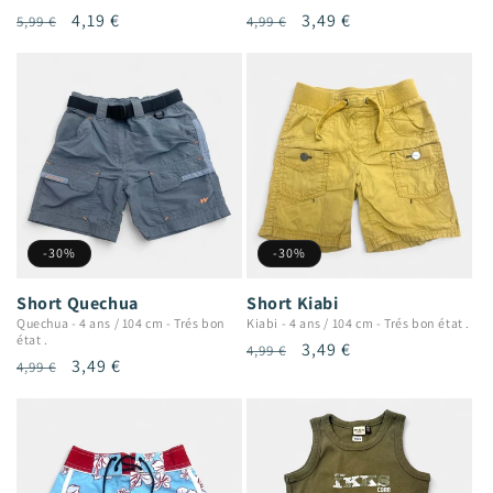
Prix
Prix
4,19 €
Prix
Prix
3,49 €
5,99 €
4,99 €
habituel
promotionnel
habituel
promotionnel
-30%
-30%
Short Quechua
Short Kiabi
Quechua
-
4 ans / 104 cm
-
Trés bon
Kiabi
-
4 ans / 104 cm
-
Trés bon état .
état .
Prix
Prix
3,49 €
4,99 €
Prix
Prix
3,49 €
4,99 €
habituel
promotionnel
habituel
promotionnel