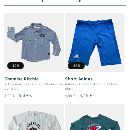
-10%
-30%
Chemise Ritchie
Short Adidas
Autres marques
-
4 ans / 104 cm
-
Trés
Adidas
-
4 ans / 104 cm
-
Trés bon
bon état
état .
Prix
Prix
5,39 €
Prix
Prix
3,49 €
5,99 €
4,99 €
habituel
promotionnel
habituel
promotionnel