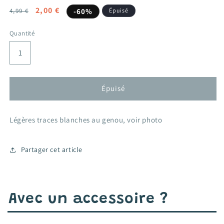
Prix
Prix
2,00 €
4,99 €
-60%
Épuisé
habituel
promotionnel
Quantité
Épuisé
Légères traces blanches au genou, voir photo
Partager cet article
Avec un accessoire ?