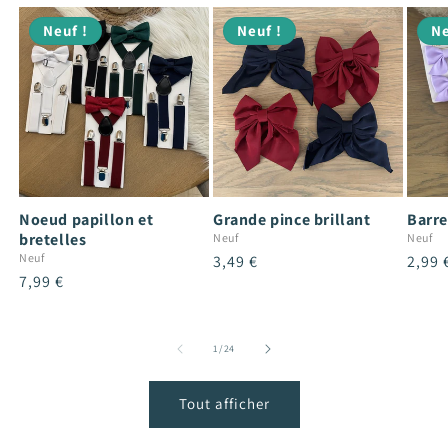
Neuf !
Neuf !
Ne
Noeud papillon et
Grande pince brillant
Barre
bretelles
Neuf
Neuf
Neuf
Prix
3,49 €
Prix
2,99 
Prix
7,99 €
habituel
habit
habituel
de
1
/
24
Tout afficher