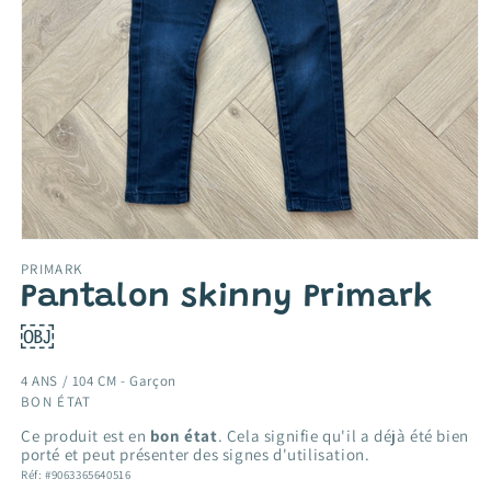
Ouvrir
le
PRIMARK
média
Pantalon skinny Primark
1
dans
une
￼
fenêtre
modale
4 ANS / 104 CM -
Garçon
BON ÉTAT
Ce produit est en
bon état
. Cela signifie qu'il a déjà été bien
porté et peut présenter des signes d'utilisation.
Réf: #9063365640516