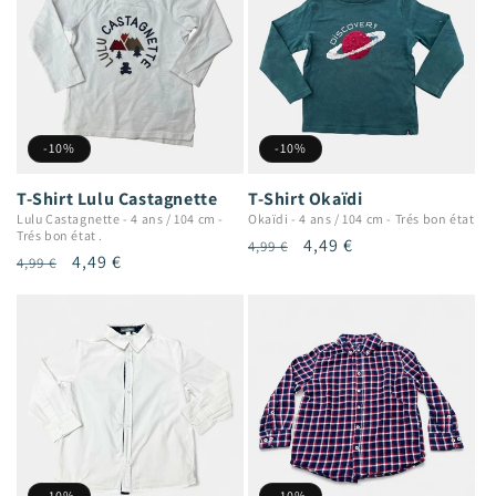
-10%
-10%
T-Shirt Lulu Castagnette
T-Shirt Okaïdi
Lulu Castagnette
-
4 ans / 104 cm
-
Okaïdi
-
4 ans / 104 cm
-
Trés bon état
Trés bon état .
Prix
Prix
4,49 €
4,99 €
Prix
Prix
4,49 €
4,99 €
habituel
promotionnel
habituel
promotionnel
-10%
-10%