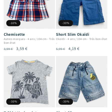
-10%
-30%
Chemisette
Short Slim Okaïdi
Autres marques
-
4 ans / 104 cm
-
Trés
Okaïdi
-
4 ans / 104 cm
-
Trés bon état
bon état
.
Prix
Prix
3,59 €
Prix
Prix
4,19 €
3,99 €
5,99 €
habituel
promotionnel
habituel
promotionnel
-30%
-30%