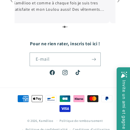
Kamélioo et comme à chaque fois je suis tres
satisfaite et mon Loulou aussi! Des vêtements
e
de qualité, et les prix sont très abordables! De
e
quoi faire plaisir à mon fils qui grandit tellement
vite! Hâte de passer ma prochaine commande!
Pour ne rien rater, inscris toi ici !
E-mail
Facebook
Instagram
TikTok
Moyens
de
paiement
© 2026,
Kamélioo
Politique de remboursement
Politique de confidentialité
Conditions d’utilisation