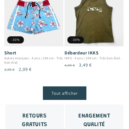
-30%
-30%
Short
Débardeur IKKS
Autres marques
-
4 ans / 104 cm
-
Trés
IKKS
-
4 ans / 104 cm
-
Trés bon état .
bon état
Prix
Prix
3,49 €
4,99 €
Prix
Prix
2,09 €
2,99 €
habituel
promotionnel
habituel
promotionnel
Tout afficher
RETOURS
ENAGEMENT
GRATUITS
QUALITÉ