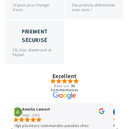
14 jours pour changer
Des produits sélectionnés
d'avis
avec soins !
PAIEMENT
SÉCURISÉ
CB, Visa, Mastercard et
Paypal
Excellent
Basé sur
36
Commentaires
Amelie Lemort
Vir
sept., 2025
sept
Déjà plusieurs commandes passées chez
Parfait 