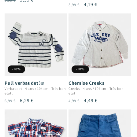
5,99 €
Prix
Prix
4,19 €
5,99 €
habituel
promotionnel
habituel
promotionnel
-10%
-10%
Chemise Creeks
Pull verbaudet ￼
Creeks
-
4 ans / 104 cm
-
Trés bon
Verbaudet
-
4 ans / 104 cm
-
Trés bon
état
état .
Prix
Prix
4,49 €
Prix
Prix
6,29 €
4,99 €
6,99 €
habituel
promotionnel
habituel
promotionnel