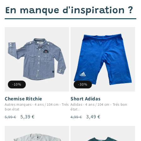
En manque d'inspiration ?
-10%
-30%
Chemise Ritchie
Short Adidas
Autres marques
-
4 ans / 104 cm
-
Trés
Adidas
-
4 ans / 104 cm
-
Trés bon
bon état
état .
Prix
Prix
5,39 €
Prix
Prix
3,49 €
5,99 €
4,99 €
habituel
promotionnel
habituel
promotionnel