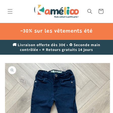
et
passer
au
Panier
contenu
-30% sur les vêtements été
🚚 Livraison offerte dès 30€ • ♻️ Seconde main
contrôlée • ⭐ Retours gratuits 14 jours
Passer aux
informations
produits