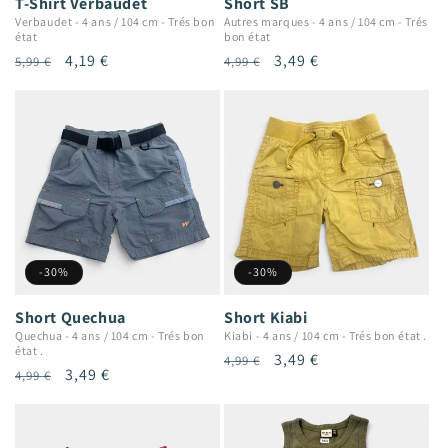
T-Shirt Verbaudet
Short SB
Verbaudet
-
4 ans / 104 cm
-
Trés bon
Autres marques
-
4 ans / 104 cm
-
Trés
état
bon état
Prix
Prix
4,19 €
Prix
Prix
3,49 €
5,99 €
4,99 €
habituel
promotionnel
habituel
promotionnel
-30%
-30%
Short Quechua
Short Kiabi
Quechua
-
4 ans / 104 cm
-
Trés bon
Kiabi
-
4 ans / 104 cm
-
Trés bon état .
état .
Prix
Prix
3,49 €
4,99 €
Prix
Prix
3,49 €
4,99 €
habituel
promotionnel
habituel
promotionnel