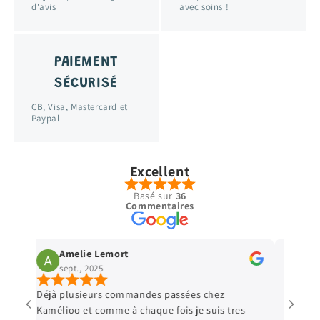
d'avis
avec soins !
PAIEMENT
SÉCURISÉ
CB, Visa, Mastercard et
Paypal
Excellent
Basé sur
36
Commentaires
Amelie Lemort
Vir
sept., 2025
sept
Déjà plusieurs commandes passées chez
Parfait 
Kamélioo et comme à chaque fois je suis tres