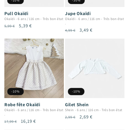
-10%
-30%
Pull Okaïdi
Jupe Okaïdi
Okaïdi
-
6 ans / 116 cm
-
Trés bon état
Okaïdi
-
6 ans / 116 cm
-
Trés bon état
.
Prix
Prix
5,39 €
5,99 €
Prix
Prix
3,49 €
4,99 €
habituel
promotionnel
habituel
promotionnel
-10%
-10%
Robe fête Okaïdi
Gilet Shein
Okaïdi
-
6 ans / 116 cm
-
Trés bon état
Shein
-
6 ans / 116 cm
-
Trés bon état
.
Prix
Prix
2,69 €
2,99 €
Prix
Prix
16,19 €
17,99 €
habituel
promotionnel
habituel
promotionnel