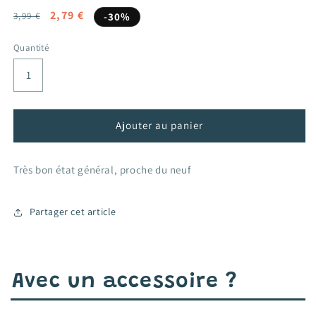
Prix
Prix
2,79 €
3,99 €
-30%
habituel
promotionnel
Quantité
Ajouter au panier
Très bon état général, proche du neuf
Partager cet article
Avec un accessoire ?