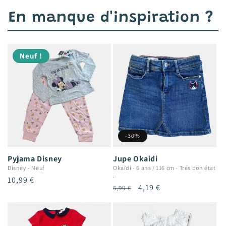
En manque d'inspiration ?
Neuf !
-30%
Pyjama Disney
Jupe Okaidi
Disney
-
Neuf
Okaïdi
-
6 ans / 116 cm
-
Trés bon état
.
Prix
10,99 €
Prix
Prix
4,19 €
5,99 €
habituel
habituel
promotionnel