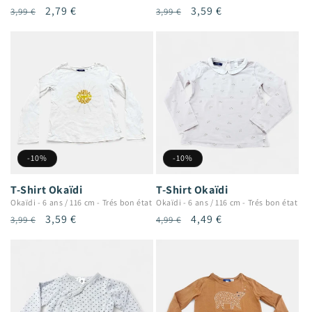
Prix
Prix
2,79 €
Prix
Prix
3,59 €
3,99 €
3,99 €
habituel
promotionnel
habituel
promotionnel
-10%
-10%
T-Shirt Okaïdi
T-Shirt Okaïdi
Okaïdi
-
6 ans / 116 cm
-
Trés bon état
Okaïdi
-
6 ans / 116 cm
-
Trés bon état
Prix
Prix
3,59 €
Prix
Prix
4,49 €
3,99 €
4,99 €
habituel
promotionnel
habituel
promotionnel