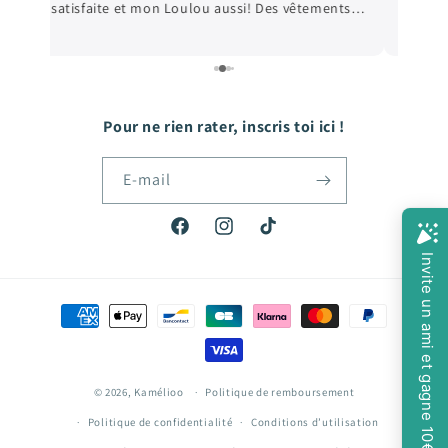
satisfaite et mon Loulou aussi! Des vêtements
e
de qualité, et les prix sont très abordables! De
e
quoi faire plaisir à mon fils qui grandit tellement
vite! Hâte de passer ma prochaine commande!
Pour ne rien rater, inscris toi ici !
E-mail
Facebook
Instagram
TikTok
Moyens
de
paiement
© 2026,
Kamélioo
Politique de remboursement
Politique de confidentialité
Conditions d’utilisation