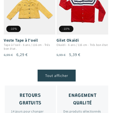
-10%
-10%
Veste Tape à l'oeil
Gilet Okaïdi
Tape à l'oeil
-
6 ans / 116 cm
-
Trés
Okaïdi
-
6 ans / 116 cm
-
Trés bon état
bon état .
.
Prix
Prix
6,29 €
Prix
Prix
5,39 €
6,99 €
5,99 €
habituel
promotionnel
habituel
promotionnel
Tout afficher
RETOURS
ENAGEMENT
GRATUITS
QUALITÉ
14 jours pour changer
Des produits sélectionnés