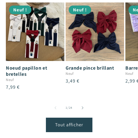
Neuf !
Neuf !
Ne
Noeud papillon et
Grande pince brillant
Barre
bretelles
Neuf
Neuf
Neuf
Prix
3,49 €
Prix
2,99 
Prix
7,99 €
habituel
habit
habituel
de
1
/
24
Tout afficher