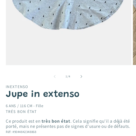
Ouvrir
O
le
le
média
m
de
1
/
4
1
2
dans
d
INEXTENSO
une
u
Jupe in extenso
fenêtre
f
modale
m
6 ANS / 116 CM -
Fille
TRÉS BON ÉTAT
Ce produit est en
très bon état
. Cela signifie qu'il a déjà été
porté, mais ne présentes pas de signes d'usure ou de défauts.
Réf: #9044842348868