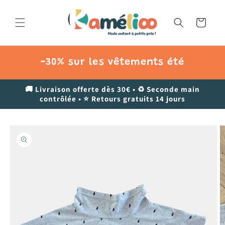
et
passer
au
Panier
contenu
-30% sur les vêtements été
🚚 Livraison offerte dès 30€ • ♻️ Seconde main
contrôlée • ⭐ Retours gratuits 14 jours
Passer aux
informations
produits