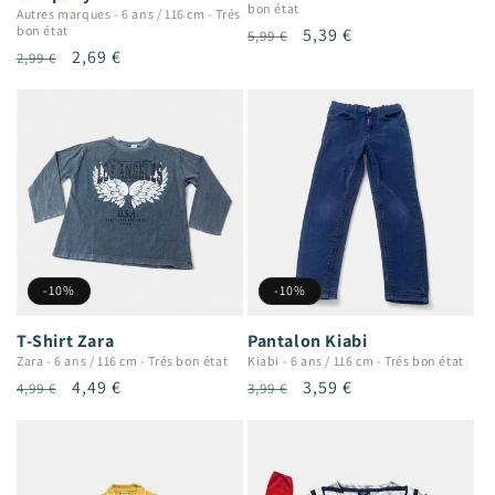
bon état
Autres marques
-
6 ans / 116 cm
-
Trés
bon état
Prix
Prix
5,39 €
5,99 €
Prix
Prix
2,69 €
2,99 €
habituel
promotionnel
habituel
promotionnel
-10%
-10%
T-Shirt Zara
Pantalon Kiabi
Zara
-
6 ans / 116 cm
-
Trés bon état
Kiabi
-
6 ans / 116 cm
-
Trés bon état
Prix
Prix
4,49 €
Prix
Prix
3,59 €
4,99 €
3,99 €
habituel
promotionnel
habituel
promotionnel