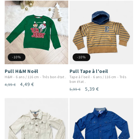
-10%
-10%
Pull H&M Noël
Pull Tape à l'oeil
H&M
-
6 ans / 116 cm
-
Trés bon état .
Tape à l'oeil
-
6 ans / 116 cm
-
Trés
bon état .
Prix
Prix
4,49 €
4,99 €
Prix
Prix
5,39 €
5,99 €
habituel
promotionnel
habituel
promotionnel