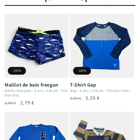
-30%
-10%
Maillot de bain freegun
T-Shirt Gap
Autres marques
-
6 ans / 116 cm
-
Trés
Gap
-
6 ans / 116 cm
-
Trés bon état .
bon état .
Prix
Prix
5,39 €
5,99 €
Prix
Prix
2,79 €
3,99 €
habituel
promotionnel
habituel
promotionnel