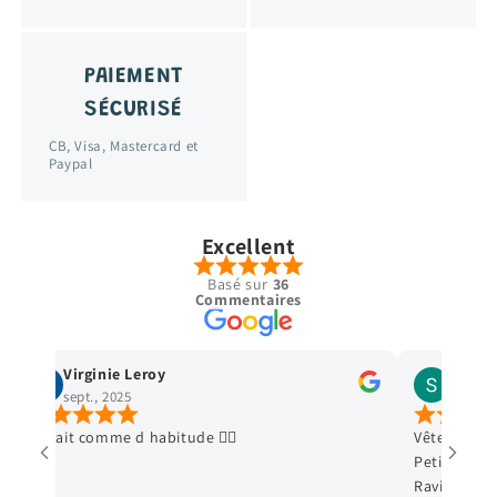
PAIEMENT
SÉCURISÉ
CB, Visa, Mastercard et
Paypal
Excellent
Basé sur
36
Commentaires
Stella Legrand
cécé cec
avr., 2025
janv., 2025
Vêtements en excellent état, envoi ultra soigné.
Deuxième com
Petit cadeau qui fait toujours plaisir aux enfants.
première. Tout
Ravie de mes achats. Merci+++
petit cadeau en