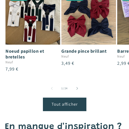
Noeud papillon et
Grande pince brillant
Barre
bretelles
Neuf
Neuf
Neuf
Prix
3,49 €
Prix
2,99 
Prix
7,99 €
habituel
habit
habituel
de
1
/
24
Tout afficher
En manque d'inspiration ?