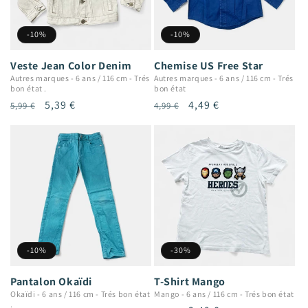
-10%
-10%
Veste Jean Color Denim
Chemise US Free Star
Autres marques
-
6 ans / 116 cm
-
Trés
Autres marques
-
6 ans / 116 cm
-
Trés
bon état .
bon état
Prix
Prix
5,39 €
Prix
Prix
4,49 €
5,99 €
4,99 €
habituel
promotionnel
habituel
promotionnel
-10%
-30%
Pantalon Okaïdi
T-Shirt Mango
Okaïdi
-
6 ans / 116 cm
-
Trés bon état
Mango
-
6 ans / 116 cm
-
Trés bon état
.