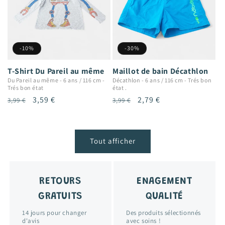
-10%
-30%
T-Shirt Du Pareil au même
Maillot de bain Décathlon
Du Pareil au même
-
6 ans / 116 cm
-
Décathlon
-
6 ans / 116 cm
-
Trés bon
Trés bon état
état .
Prix
Prix
3,59 €
Prix
Prix
2,79 €
3,99 €
3,99 €
habituel
promotionnel
habituel
promotionnel
Tout afficher
RETOURS
ENAGEMENT
GRATUITS
QUALITÉ
14 jours pour changer
Des produits sélectionnés
d'avis
avec soins !