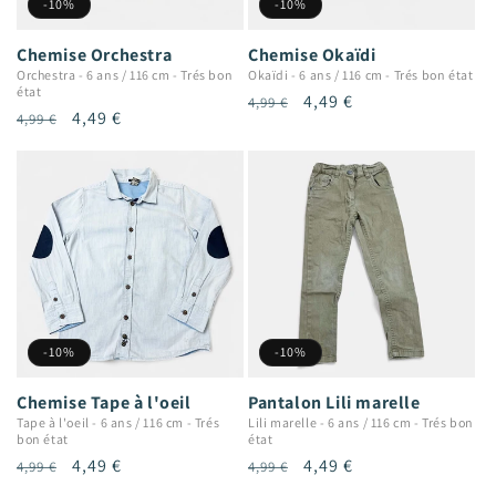
-10%
-10%
Chemise Orchestra
Chemise Okaïdi
Orchestra
-
6 ans / 116 cm
-
Trés bon
Okaïdi
-
6 ans / 116 cm
-
Trés bon état
état
Prix
Prix
4,49 €
4,99 €
Prix
Prix
4,49 €
4,99 €
habituel
promotionnel
habituel
promotionnel
-10%
-10%
Chemise Tape à l'oeil
Pantalon Lili marelle
Tape à l'oeil
-
6 ans / 116 cm
-
Trés
Lili marelle
-
6 ans / 116 cm
-
Trés bon
bon état
état
Prix
Prix
4,49 €
Prix
Prix
4,49 €
4,99 €
4,99 €
habituel
promotionnel
habituel
promotionnel