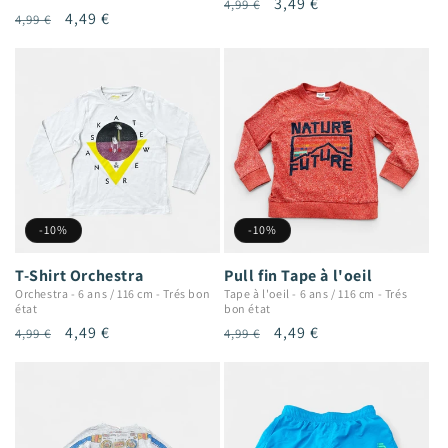
Prix
Prix
3,49 €
4,99 €
Prix
Prix
4,49 €
4,99 €
habituel
promotionnel
habituel
promotionnel
-10%
-10%
T-Shirt Orchestra
Pull fin Tape à l'oeil
Orchestra
-
6 ans / 116 cm
-
Trés bon
Tape à l'oeil
-
6 ans / 116 cm
-
Trés
état
bon état
Prix
Prix
4,49 €
Prix
Prix
4,49 €
4,99 €
4,99 €
habituel
promotionnel
habituel
promotionnel