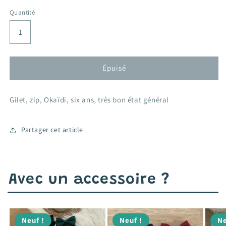
habituel
Quantité
Épuisé
Gilet, zip, Okaïdi, six ans, très bon état général
Partager cet article
Avec un accessoire ?
Neuf !
Neuf !
Ne