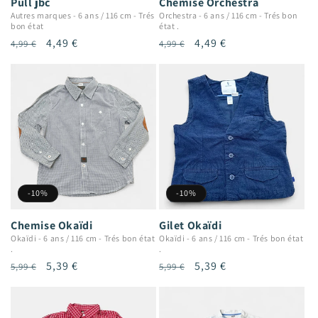
Pull jbc
Chemise Orchestra
Autres marques
-
6 ans / 116 cm
-
Trés
Orchestra
-
6 ans / 116 cm
-
Trés bon
bon état
état .
Prix
Prix
4,49 €
Prix
Prix
4,49 €
4,99 €
4,99 €
habituel
promotionnel
habituel
promotionnel
-10%
-10%
Chemise Okaïdi
Gilet Okaïdi
Okaïdi
-
6 ans / 116 cm
-
Trés bon état
Okaïdi
-
6 ans / 116 cm
-
Trés bon état
.
.
Prix
Prix
5,39 €
Prix
Prix
5,39 €
5,99 €
5,99 €
habituel
promotionnel
habituel
promotionnel