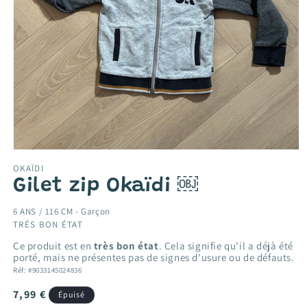
Ouvrir
le
OKAÏDI
média
Gilet zip Okaïdi ￼
1
dans
une
6 ANS / 116 CM -
Garçon
fenêtre
TRÉS BON ÉTAT
modale
Ce produit est en
très bon état
. Cela signifie qu'il a déjà été
porté, mais ne présentes pas de signes d'usure ou de défauts.
Réf: #9033145024836
Prix
7,99 €
Épuisé