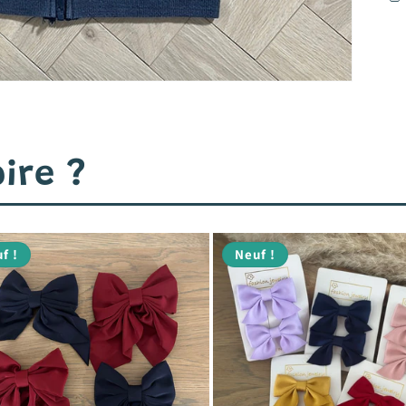
ire ?
f !
Neuf !