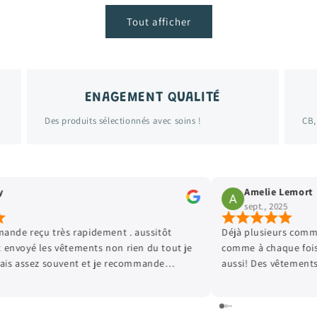
Tout afficher
ENAGEMENT QUALITÉ
Des produits sélectionnés avec soins !
CB,
mort
Virginie Leroy
sept., 2025
 commandes passées chez Kamélioo et
Parfait comme d habitu
fois je suis tres satisfaite et mon Loulou
ents de qualité, et les prix sont très
uoi faire plaisir à mon fils qui grandit
! Hâte de passer ma prochaine commande!