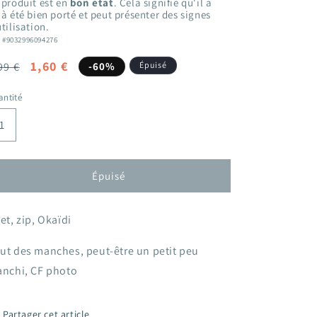
 produit est en
bon état
. Cela signifie qu'il a
jà été bien porté et peut présenter des signes
tilisation.
: #9032996094276
ix
Prix
1,60 €
99 €
-60%
Épuisé
bituel
promotionnel
ntité
Épuisé
let, zip, Okaïdi
ut des manches, peut-être un petit peu
anchi, CF photo
Partager cet article