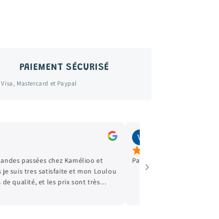
PAIEMENT SÉCURISÉ
 Visa, Mastercard et Paypal
Stella Legrand
avr., 2025
de 👍🏿
Vêtements en excellent état, 
cadeau qui fait toujours plai
achats. Merci+++