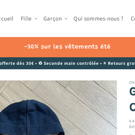
ccueil
Fille
Garçon
Qui sommes-nous ?
C
-30% sur les vêtements été
 offerte dès 30€ • ♻️ Seconde main contrôlée • ⭐ Retours grat
OK
G
6 A
BO