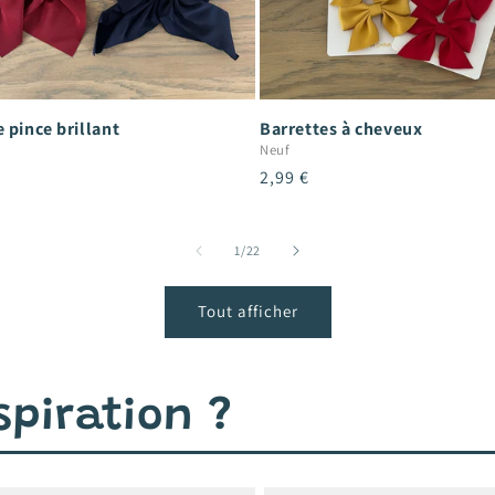
 pince brillant
Barrettes à cheveux
Neuf
Prix
2,99 €
el
habituel
de
1
/
22
Tout afficher
piration ?