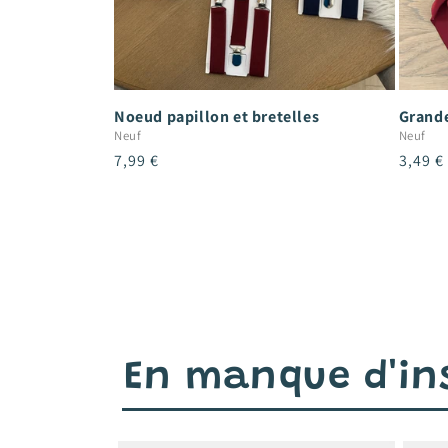
Noeud papillon et bretelles
Grande
Neuf
Neuf
Prix
7,99 €
Prix
3,49 €
habituel
habitu
En manque d'ins