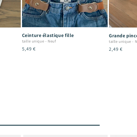
Ceinture élastique fille
Grande pince
taille unique
-
Neuf
taille unique
-
N
Prix
5,49 €
Prix
2,49 €
habituel
habituel