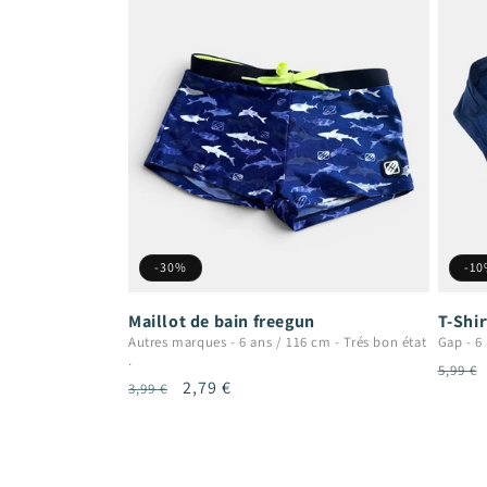
-30%
-1
Maillot de bain freegun
T-Shi
Autres marques
-
6 ans / 116 cm
-
Trés bon état
Gap
-
6
.
Prix
5,99 €
Prix
Prix
2,79 €
3,99 €
habit
habituel
promotionnel