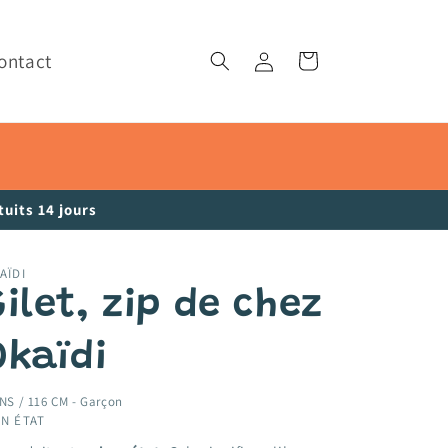
ontact
Connexion
Panier
uits 14 jours
AÏDI
ilet, zip de chez
Okaïdi
NS / 116 CM -
Garçon
N ÉTAT