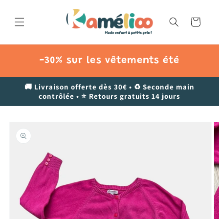
et
passer
au
Panier
contenu
-30% sur les vêtements été
🚚 Livraison offerte dès 30€ • ♻️ Seconde main
contrôlée • ⭐ Retours gratuits 14 jours
Passer aux
informations
produits