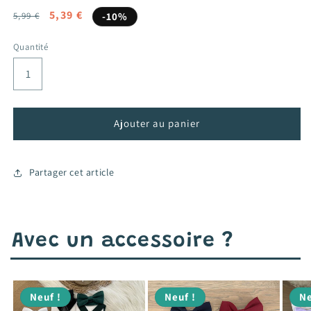
Prix
Prix
5,39 €
5,99 €
-10%
habituel
promotionnel
Quantité
Ajouter au panier
Partager cet article
Avec un accessoire ?
Neuf !
Neuf !
Ne