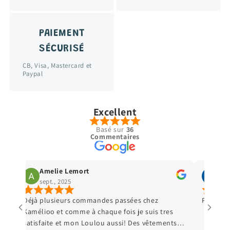
PAIEMENT
SÉCURISÉ
CB, Visa, Mastercard et
Paypal
Excellent
Basé sur
36
Commentaires
Amelie Lemort
Vir
sept., 2025
sept
Déjà plusieurs commandes passées chez
Parfait 
Kamélioo et comme à chaque fois je suis tres
satisfaite et mon Loulou aussi! Des vêtements