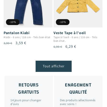
-10%
-10%
Pantalon Kiabi
Veste Tape à l'oeil
Kiabi
-
6 ans / 116 cm
-
Trés bon état
Tape à l'oeil
-
6 ans / 116 cm
-
Trés
bon état .
Prix
Prix
3,59 €
3,99 €
Prix
Prix
6,29 €
6,99 €
habituel
promotionnel
habituel
promotionnel
Tout afficher
RETOURS
ENAGEMENT
GRATUITS
QUALITÉ
14 jours pour changer
Des produits sélectionnés
d'avis
avec soins !