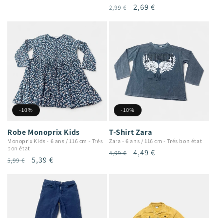
habituel
promotionnel
Prix
Prix
2,69 €
2,99 €
habituel
promotionnel
-10%
-10%
Robe Monoprix Kids
T-Shirt Zara
Monoprix Kids
-
6 ans / 116 cm
-
Trés
Zara
-
6 ans / 116 cm
-
Trés bon état
bon état
Prix
Prix
4,49 €
4,99 €
Prix
Prix
5,39 €
5,99 €
habituel
promotionnel
habituel
promotionnel