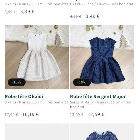
Okaïdi
-
6 ans / 116 cm
-
Trés bon état
Okaïdi
-
6 ans / 116 cm
-
Trés bon état
.
Prix
Prix
5,39 €
5,99 €
Prix
Prix
3,49 €
4,99 €
habituel
promotionnel
habituel
promotionnel
-10%
-10%
Robe fête Okaïdi
Robe fête Sergent Major
Okaïdi
-
6 ans / 116 cm
-
Trés bon état
Sergent Major
-
6 ans / 116 cm
-
Trés
.
bon état .
Prix
Prix
16,19 €
Prix
Prix
12,59 €
17,99 €
13,99 €
habituel
promotionnel
habituel
promotionnel