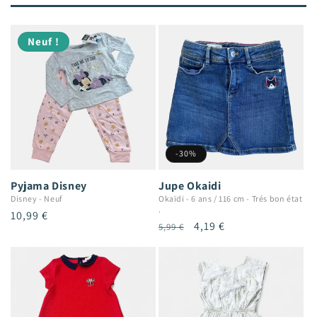
Neuf !
-30%
Pyjama Disney
Jupe Okaidi
Disney
-
Neuf
Okaïdi
-
6 ans / 116 cm
-
Trés bon état
.
Prix
10,99 €
Prix
Prix
4,19 €
5,99 €
habituel
habituel
promotionnel