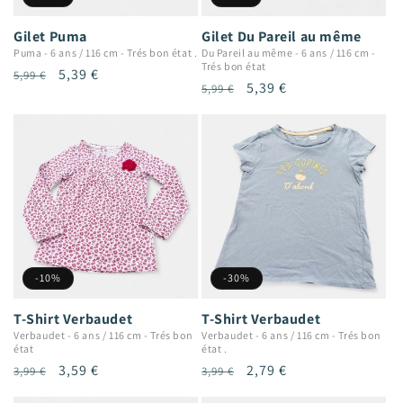
Gilet Puma
Gilet Du Pareil au même
Puma
-
6 ans / 116 cm
-
Trés bon état .
Du Pareil au même
-
6 ans / 116 cm
-
Trés bon état
Prix
Prix
5,39 €
5,99 €
Prix
Prix
5,39 €
5,99 €
habituel
promotionnel
habituel
promotionnel
-10%
-30%
T-Shirt Verbaudet
T-Shirt Verbaudet
Verbaudet
-
6 ans / 116 cm
-
Trés bon
Verbaudet
-
6 ans / 116 cm
-
Trés bon
état
état .
Prix
Prix
3,59 €
Prix
Prix
2,79 €
3,99 €
3,99 €
habituel
promotionnel
habituel
promotionnel