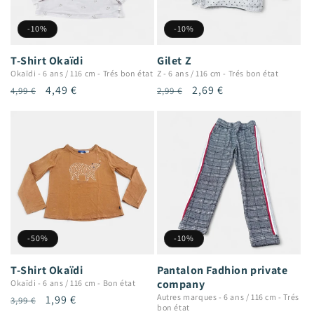
-10%
-10%
T-Shirt Okaïdi
Gilet Z
Okaïdi
-
6 ans / 116 cm
-
Trés bon état
Z
-
6 ans / 116 cm
-
Trés bon état
Prix
Prix
4,49 €
Prix
Prix
2,69 €
4,99 €
2,99 €
habituel
promotionnel
habituel
promotionnel
-50%
-10%
T-Shirt Okaïdi
Pantalon Fadhion private
company
Okaïdi
-
6 ans / 116 cm
-
Bon état
Autres marques
-
6 ans / 116 cm
-
Trés
Prix
Prix
1,99 €
3,99 €
bon état