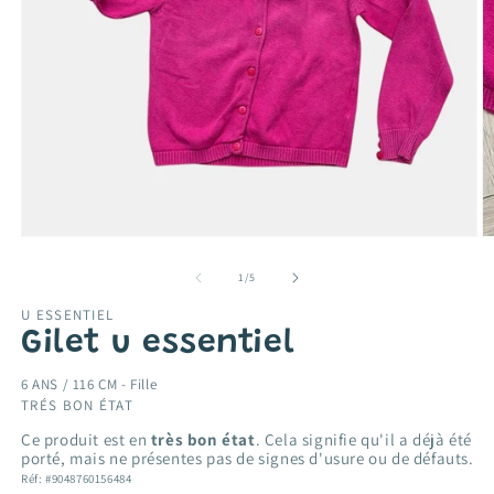
Ouvrir
O
le
le
média
m
de
1
/
5
1
2
dans
d
U ESSENTIEL
une
u
Gilet u essentiel
fenêtre
f
modale
m
6 ANS / 116 CM -
Fille
TRÉS BON ÉTAT
Ce produit est en
très bon état
. Cela signifie qu'il a déjà été
porté, mais ne présentes pas de signes d'usure ou de défauts.
Réf: #9048760156484