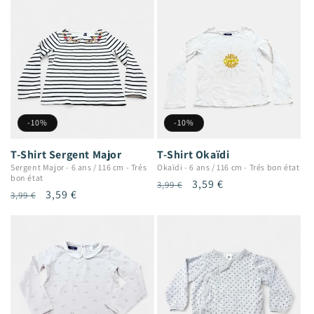
-10%
-10%
T-Shirt Sergent Major
T-Shirt Okaïdi
Sergent Major
-
6 ans / 116 cm
-
Trés
Okaïdi
-
6 ans / 116 cm
-
Trés bon état
bon état
Prix
Prix
3,59 €
3,99 €
Prix
Prix
3,59 €
3,99 €
habituel
promotionnel
habituel
promotionnel