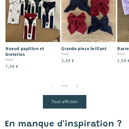
Noeud papillon et
Grande pince brillant
Barre
bretelles
Neuf
Neuf
Neuf
Prix
3,49 €
Prix
2,99 
Prix
7,99 €
habituel
habit
habituel
de
1
/
24
Tout afficher
En manque d'inspiration ?