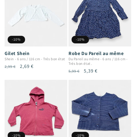
-10%
-10%
Gilet Shein
Robe Du Pareil au même
Shein
-
6 ans / 116 cm
-
Trés bon état
Du Pareil au même
-
6 ans / 116 cm
-
Trés bon état .
Prix
Prix
2,69 €
2,99 €
Prix
Prix
5,39 €
5,99 €
habituel
promotionnel
habituel
promotionnel
-10%
-10%