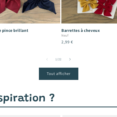
 pince brillant
Barrettes à cheveux
Neuf
Prix
2,99 €
el
habituel
de
1
/
22
Tout afficher
piration ?