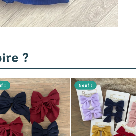
ire ?
f !
Neuf !