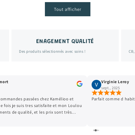
Tout afficher
ENAGEMENT QUALITÉ
Des produits sélectionnés avec soins !
CB,
mort
Virginie Leroy
sept., 2025
 commandes passées chez Kamélioo et
Parfait comme d habitu
fois je suis tres satisfaite et mon Loulou
ents de qualité, et les prix sont très
uoi faire plaisir à mon fils qui grandit
! Hâte de passer ma prochaine commande!