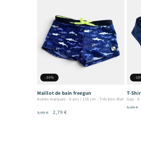
-30%
-1
Maillot de bain freegun
T-Shi
Autres marques
-
6 ans / 116 cm
-
Trés bon état
Gap
-
6
.
Prix
5,99 €
Prix
Prix
2,79 €
3,99 €
habit
habituel
promotionnel