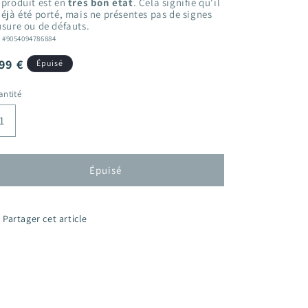
 produit est en
très bon état
. Cela signifie qu'il
déjà été porté, mais ne présentes pas de signes
usure ou de défauts.
: #9054094786884
ix
99 €
Épuisé
bituel
ntité
Épuisé
Partager cet article