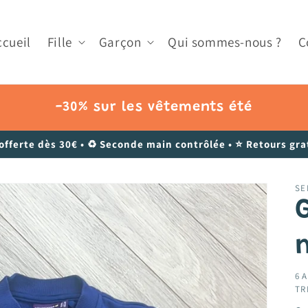
ccueil
Fille
Garçon
Qui sommes-nous ?
C
-30% sur les vêtements été
 offerte dès 30€ • ♻️ Seconde main contrôlée • ⭐ Retours grat
SE
6 A
TR