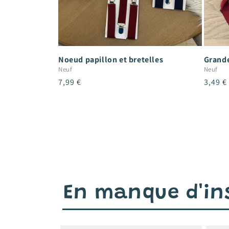
Noeud papillon et bretelles
Grande
Neuf
Neuf
Prix
7,99 €
Prix
3,49 €
habituel
habitu
En manque d'ins