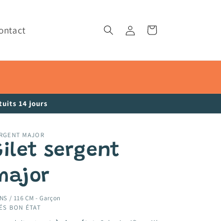
ontact
Connexion
Panier
uits 14 jours
RGENT MAJOR
Gilet sergent
major
NS / 116 CM -
Garçon
ÉS BON ÉTAT