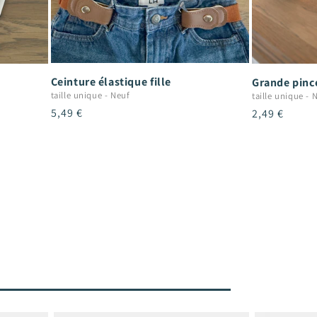
Ceinture élastique fille
Grande pince
taille unique
-
Neuf
taille unique
-
N
Prix
5,49 €
Prix
2,49 €
habituel
habituel