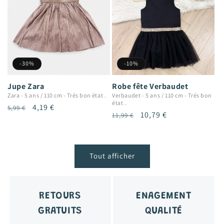
-30%
-10%
Jupe Zara
Robe fête Verbaudet
Zara
-
5 ans / 110 cm
-
Trés bon état .
Verbaudet
-
5 ans / 110 cm
-
Trés bon
état .
Prix
Prix
4,19 €
5,99 €
Prix
Prix
10,79 €
11,99 €
habituel
promotionnel
habituel
promotionnel
Tout afficher
RETOURS
ENAGEMENT
GRATUITS
QUALITÉ