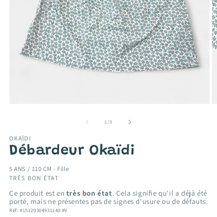
Ouvrir
O
le
le
média
m
de
1
/
3
1
2
dans
d
OKAÏDI
une
u
Débardeur Okaïdi
fenêtre
f
modale
m
5 ANS / 110 CM -
Fille
TRÉS BON ÉTAT
Ce produit est en
très bon état
. Cela signifie qu'il a déjà été
porté, mais ne présentes pas de signes d'usure ou de défauts.
Réf: #15120304931140 #V