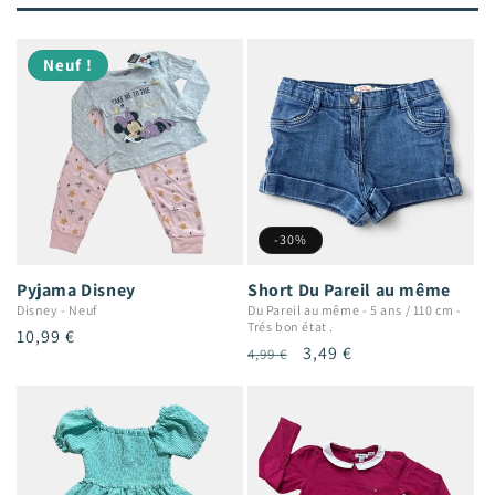
Neuf !
-30%
Pyjama Disney
Short Du Pareil au même
Disney
-
Neuf
Du Pareil au même
-
5 ans / 110 cm
-
Trés bon état .
Prix
10,99 €
Prix
Prix
3,49 €
4,99 €
habituel
habituel
promotionnel