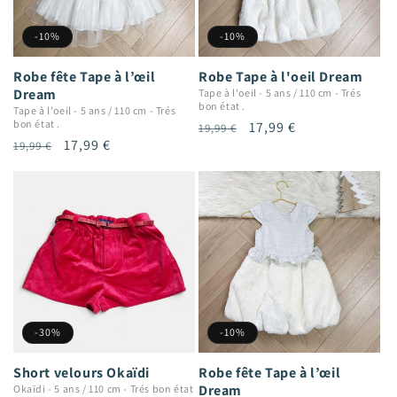
-10%
-10%
Robe fête Tape à l’œil
Robe Tape à l'oeil Dream
Dream
Tape à l'oeil
-
5 ans / 110 cm
-
Trés
bon état .
Tape à l'oeil
-
5 ans / 110 cm
-
Trés
bon état .
Prix
Prix
17,99 €
19,99 €
Prix
Prix
17,99 €
19,99 €
habituel
promotionnel
habituel
promotionnel
-30%
-10%
Short velours Okaïdi
Robe fête Tape à l’œil
Dream
Okaïdi
-
5 ans / 110 cm
-
Trés bon état