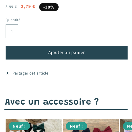
Prix
Prix
2,79 €
3,99 €
-30%
habituel
promotionnel
Quantité
Ajouter au panier
Partager cet article
Avec un accessoire ?
Neuf !
Neuf !
Ne