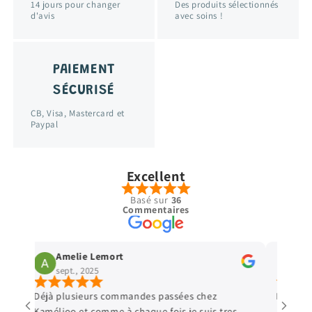
14 jours pour changer
Des produits sélectionnés
d'avis
avec soins !
PAIEMENT
SÉCURISÉ
CB, Visa, Mastercard et
Paypal
Excellent
Basé sur
36
Commentaires
Amelie Lemort
Vir
sept., 2025
sept
Déjà plusieurs commandes passées chez
Parfait 
Kamélioo et comme à chaque fois je suis tres