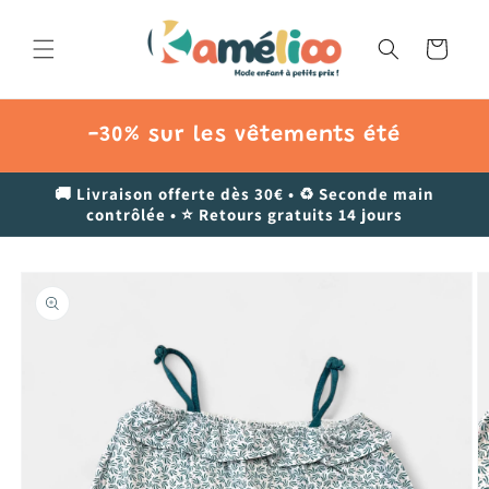
et
passer
au
Panier
contenu
-30% sur les vêtements été
🚚 Livraison offerte dès 30€ • ♻️ Seconde main
contrôlée • ⭐ Retours gratuits 14 jours
Passer aux
informations
produits