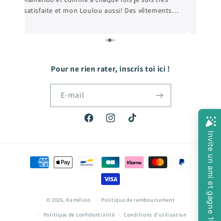
satisfaite et mon Loulou aussi! Des vêtements
e
de qualité, et les prix sont très abordables! De
e
quoi faire plaisir à mon fils qui grandit tellement
vite! Hâte de passer ma prochaine commande!
Pour ne rien rater, inscris toi ici !
E-mail
Facebook
Instagram
TikTok
Moyens
de
paiement
© 2026,
Kamélioo
Politique de remboursement
Politique de confidentialité
Conditions d’utilisation