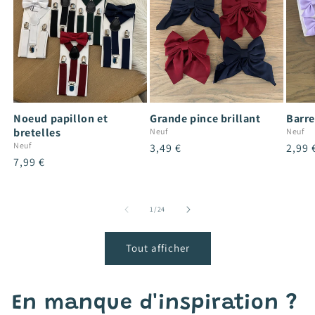
Noeud papillon et
Grande pince brillant
Barre
bretelles
Neuf
Neuf
Neuf
Prix
3,49 €
Prix
2,99 
Prix
7,99 €
habituel
habit
habituel
de
1
/
24
Tout afficher
En manque d'inspiration ?