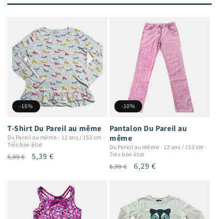
-10%
-10%
T-Shirt Du Pareil au même
Pantalon Du Pareil au
même
Du Pareil au même
-
12 ans / 152 cm
-
Trés bon état
Du Pareil au même
-
12 ans / 152 cm
-
Trés bon état
Prix
Prix
5,39 €
5,99 €
Prix
Prix
6,29 €
6,99 €
habituel
promotionnel
habituel
promotionnel