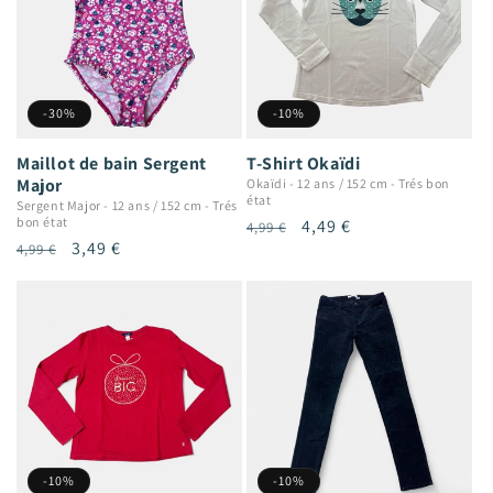
-30%
-10%
Maillot de bain Sergent
T-Shirt Okaïdi
Major
Okaïdi
-
12 ans / 152 cm
-
Trés bon
état
Sergent Major
-
12 ans / 152 cm
-
Trés
bon état
Prix
Prix
4,49 €
4,99 €
Prix
Prix
3,49 €
4,99 €
habituel
promotionnel
habituel
promotionnel
-10%
-10%