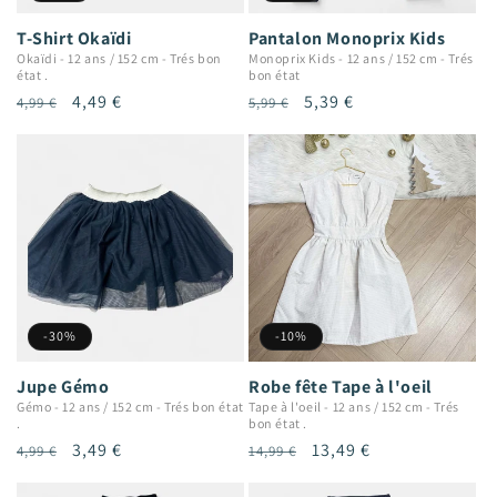
T-Shirt Okaïdi
Pantalon Monoprix Kids
Okaïdi
-
12 ans / 152 cm
-
Trés bon
Monoprix Kids
-
12 ans / 152 cm
-
Trés
état .
bon état
Prix
Prix
4,49 €
Prix
Prix
5,39 €
4,99 €
5,99 €
habituel
promotionnel
habituel
promotionnel
-30%
-10%
Jupe Gémo
Robe fête Tape à l'oeil
Gémo
-
12 ans / 152 cm
-
Trés bon état
Tape à l'oeil
-
12 ans / 152 cm
-
Trés
.
bon état .
Prix
Prix
3,49 €
Prix
Prix
13,49 €
4,99 €
14,99 €
habituel
promotionnel
habituel
promotionnel