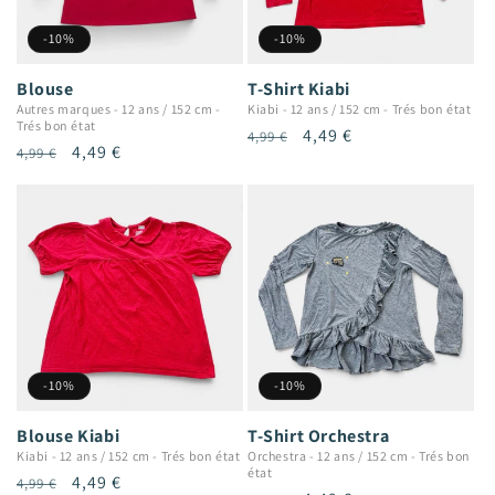
-10%
-10%
Blouse
T-Shirt Kiabi
Autres marques
-
12 ans / 152 cm
-
Kiabi
-
12 ans / 152 cm
-
Trés bon état
Trés bon état
Prix
Prix
4,49 €
4,99 €
Prix
Prix
4,49 €
4,99 €
habituel
promotionnel
habituel
promotionnel
-10%
-10%
Blouse Kiabi
T-Shirt Orchestra
Kiabi
-
12 ans / 152 cm
-
Trés bon état
Orchestra
-
12 ans / 152 cm
-
Trés bon
état
Prix
Prix
4,49 €
4,99 €