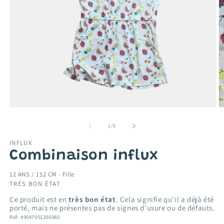
Ouvrir
O
le
le
média
m
de
1
/
5
1
2
dans
d
INFLUX
une
u
Combinaison influx
fenêtre
f
modale
m
12 ANS / 152 CM -
Fille
TRÉS BON ÉTAT
Ce produit est en
très bon état
. Cela signifie qu'il a déjà été
porté, mais ne présentes pas de signes d'usure ou de défauts.
Réf: #9047051206980