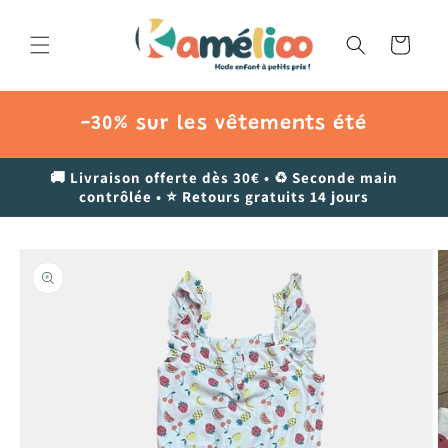
et
passer
au
Panier
contenu
-30% sur les vêtements été
🚚 Livraison offerte dès 30€ • ♻️ Seconde main
contrôlée • ⭐ Retours gratuits 14 jours
Passer aux
informations
produits