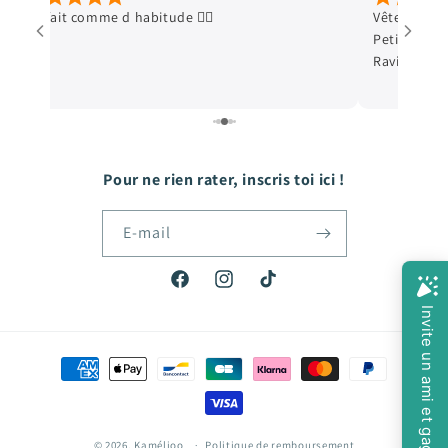
Parfait comme d habitude 👍🏿
Vêtements e
Petit cadeau
Ravie de me
Pour ne rien rater, inscris toi ici !
E-mail
Facebook
Instagram
TikTok
Moyens
de
paiement
© 2026,
Kamélioo
Politique de remboursement