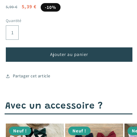
Prix
Prix
5,39 €
5,99 €
-10%
habituel
promotionnel
Quantité
Ajouter au panier
Partager cet article
Avec un accessoire ?
Neuf !
Neuf !
Ne