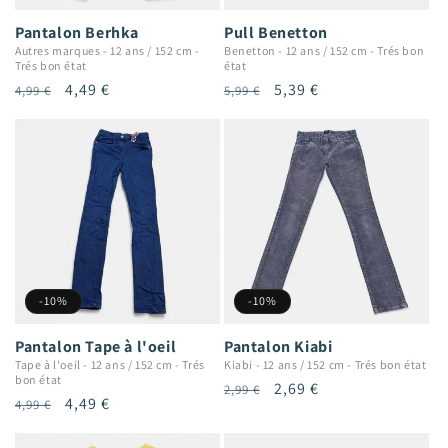
Pantalon Berhka
Pull Benetton
Autres marques
-
12 ans / 152 cm
-
Benetton
-
12 ans / 152 cm
-
Trés bon
Trés bon état
état
Prix
Prix
4,49 €
Prix
Prix
5,39 €
4,99 €
5,99 €
habituel
promotionnel
habituel
promotionnel
-10%
-10%
Pantalon Tape à l'oeil
Pantalon Kiabi
Tape à l'oeil
-
12 ans / 152 cm
-
Trés
Kiabi
-
12 ans / 152 cm
-
Trés bon état
bon état
Prix
Prix
2,69 €
2,99 €
Prix
Prix
4,49 €
4,99 €
habituel
promotionnel
habituel
promotionnel