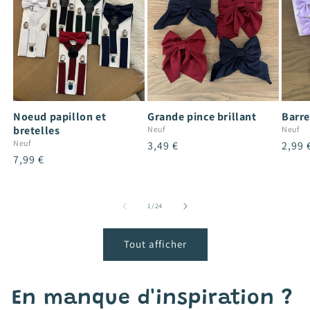
Noeud papillon et
Grande pince brillant
Barre
bretelles
Neuf
Neuf
Neuf
Prix
3,49 €
Prix
2,99 
Prix
7,99 €
habituel
habit
habituel
de
1
/
24
Tout afficher
En manque d'inspiration ?