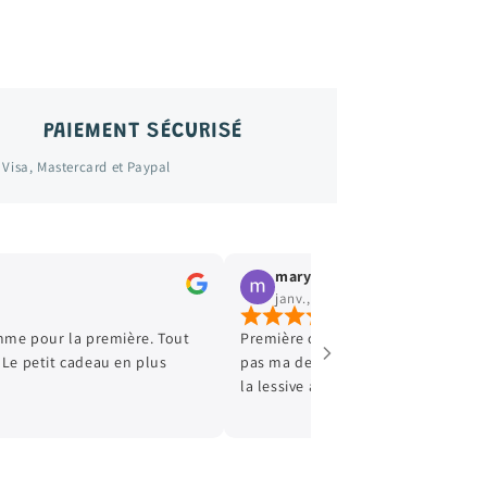
PAIEMENT SÉCURISÉ
 Visa, Mastercard et Paypal
maryline dupeuble
janv., 2025
e pour la première. Tout
Première commande passée et Kam
 Le petit cadeau en plus
pas ma dernière ! Les produits son
la lessive à réception. Je recomma
la petite pochette cadeau. Mes enfa