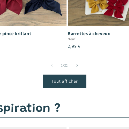
 pince brillant
Barrettes à cheveux
Neuf
Prix
2,99 €
el
habituel
de
1
/
22
Tout afficher
piration ?