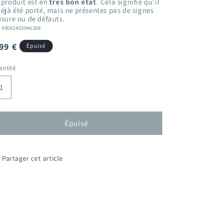
 produit est en
très bon état
. Cela signifie qu'il
déjà été porté, mais ne présentes pas de signes
usure ou de défauts.
: #9063403946308
ix
99 €
Épuisé
bituel
ntité
Épuisé
Partager cet article