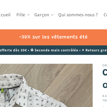
ccueil
Fille
Garçon
Qui sommes-nous ?
C
-30% sur les vêtements été
 offerte dès 30€ • ♻️ Seconde main contrôlée • ⭐ Retours grat
OR
8 A
TR