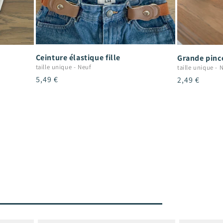
Ceinture élastique fille
Grande pince
taille unique
-
Neuf
taille unique
-
N
Prix
5,49 €
Prix
2,49 €
habituel
habituel