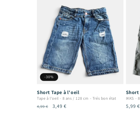
-30%
Short Tape à l'oeil
Short
Tape à l'oeil
-
8 ans / 128 cm
-
Trés bon état
IKKS
-
8
Prix
Prix
3,49 €
Prix
5,99 €
4,99 €
habituel
promotionnel
habit