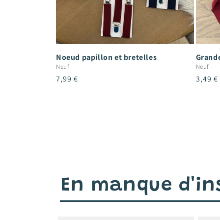
Noeud papillon et bretelles
Grande
Neuf
Neuf
Prix
7,99 €
Prix
3,49 €
habituel
habitu
En manque d'ins