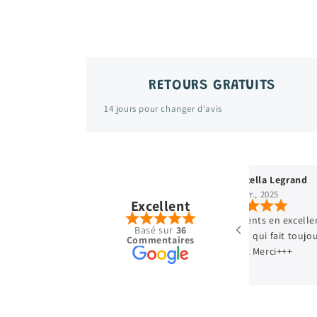
RETOURS GRATUITS
14 jours pour changer d'avis
Leroy
Stella Legrand
avr., 2025
Excellent
 habitude 👍🏿
Vêtements en excellent
Basé sur
36
cadeau qui fait toujou
Commentaires
achats. Merci+++