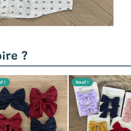
ire ?
f !
Neuf !