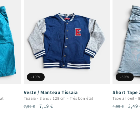
-10%
-30%
Veste / Manteau Tissaia
Short Tape à
at
Tissaia
-
8 ans / 128 cm
-
Trés bon état
Tape à l'oeil
-
8
Prix
Prix
7,19 €
Prix
Prix
3,49 
7,99 €
4,99 €
habituel
promotionnel
habituel
prom