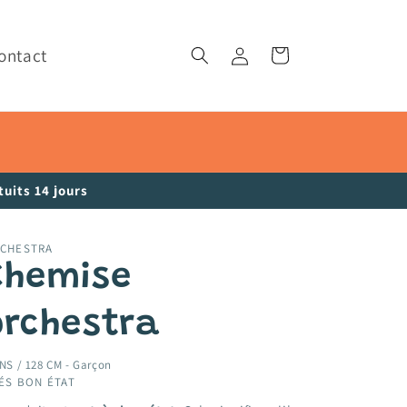
ontact
Connexion
Panier
uits 14 jours
CHESTRA
Chemise
orchestra
NS / 128 CM -
Garçon
ÉS BON ÉTAT