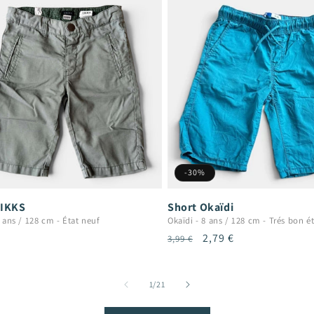
-30%
 IKKS
Short Okaïdi
 ans / 128 cm
-
État neuf
Okaïdi
-
8 ans / 128 cm
-
Trés bon ét
Prix
Prix
2,79 €
3,99 €
uel
habituel
promotionnel
de
1
/
21