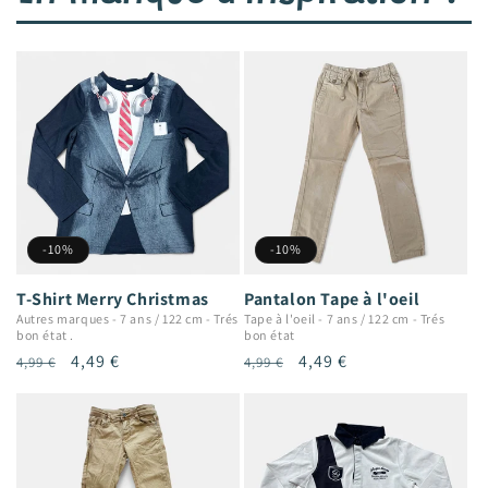
-10%
-10%
T-Shirt Merry Christmas
Pantalon Tape à l'oeil
Autres marques
-
7 ans / 122 cm
-
Trés
Tape à l'oeil
-
7 ans / 122 cm
-
Trés
bon état .
bon état
Prix
Prix
4,49 €
Prix
Prix
4,49 €
4,99 €
4,99 €
habituel
promotionnel
habituel
promotionnel