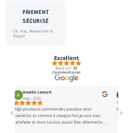
PAIEMENT
SÉCURISÉ
CB, Visa, Mastercard et
Paypal
Excellent
Basé sur
36
Commentaires
Amelie Lemort
Vir
sept., 2025
sept
Déjà plusieurs commandes passées chez
Parfait 
Kamélioo et comme à chaque fois je suis tres
satisfaite et mon Loulou aussi! Des vêtements
e
de qualité, et les prix sont très abordables! De