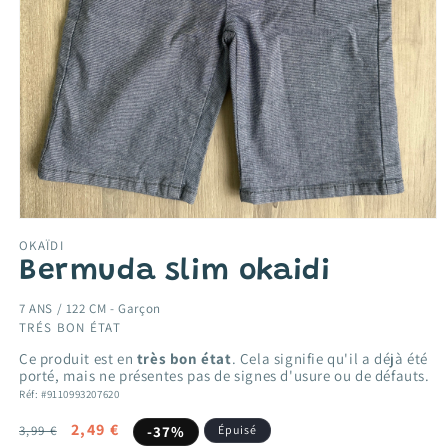
Ouvrir
le
OKAÏDI
média
Bermuda slim okaidi
1
dans
une
7 ANS / 122 CM -
Garçon
fenêtre
TRÉS BON ÉTAT
modale
Ce produit est en
très bon état
. Cela signifie qu'il a déjà été
porté, mais ne présentes pas de signes d'usure ou de défauts.
Réf: #9110993207620
Prix
Prix
2,49 €
3,99 €
-37%
Épuisé