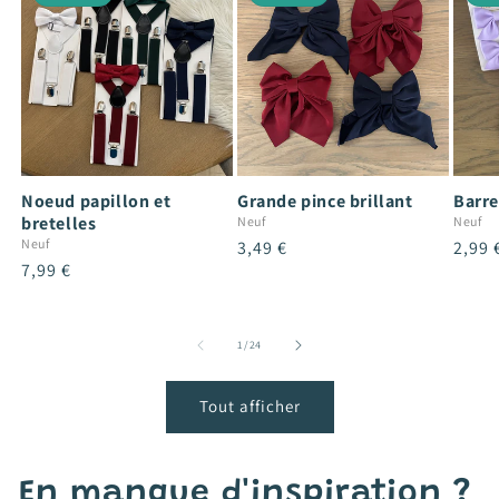
Noeud papillon et
Grande pince brillant
Barre
bretelles
Neuf
Neuf
Neuf
Prix
3,49 €
Prix
2,99 
Prix
7,99 €
habituel
habit
habituel
de
1
/
24
Tout afficher
En manque d'inspiration ?