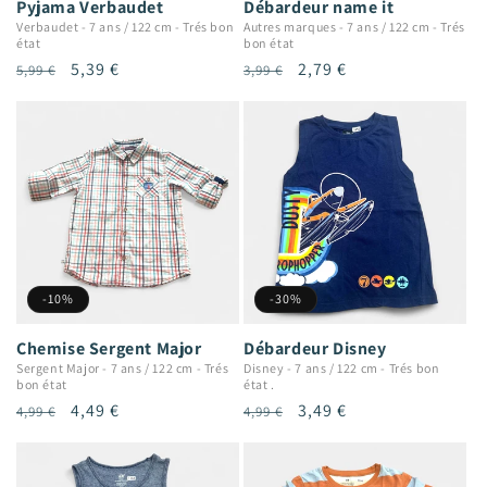
Pyjama Verbaudet
Débardeur name it
Verbaudet
-
7 ans / 122 cm
-
Trés bon
Autres marques
-
7 ans / 122 cm
-
Trés
état
bon état
Prix
Prix
5,39 €
Prix
Prix
2,79 €
5,99 €
3,99 €
habituel
promotionnel
habituel
promotionnel
-10%
-30%
Chemise Sergent Major
Débardeur Disney
Sergent Major
-
7 ans / 122 cm
-
Trés
Disney
-
7 ans / 122 cm
-
Trés bon
bon état
état .
Prix
Prix
4,49 €
Prix
Prix
3,49 €
4,99 €
4,99 €
habituel
promotionnel
habituel
promotionnel