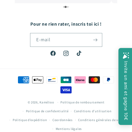
e
quoi faire plaisir à mon fils qui grandit tellement
vite! Hâte de passer ma prochaine commande!
Pour ne rien rater, inscris toi ici !
E-mail
Facebook
Instagram
TikTok
Moyens
de
paiement
© 2026,
Kamélioo
Politique de remboursement
Politique de confidentialité
Conditions d’utilisation
Politique d’expédition
Coordonnées
Conditions générales de vente
Mentions légales