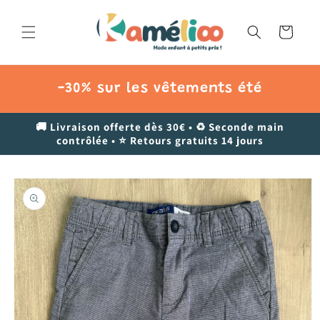
et
passer
au
Panier
contenu
-30% sur les vêtements été
🚚 Livraison offerte dès 30€ • ♻️ Seconde main
contrôlée • ⭐ Retours gratuits 14 jours
Passer aux
informations
produits