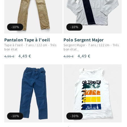
-10%
-10%
Pantalon Tape à l'oeil
Polo Sergent Major
Tape à l'oeil
-
7 ans / 122 cm
-
Trés
Sergent Major
-
7 ans / 122 cm
-
Trés
bon état
bon état .
Prix
Prix
4,49 €
Prix
Prix
4,49 €
4,99 €
4,99 €
habituel
promotionnel
habituel
promotionnel
-10%
-30%