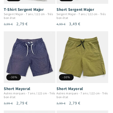
T-Shirt Sergent Major
Short Sergent Major
Sergent Major
-
7 ans / 122 cm
-
Trés
Sergent Major
-
7 ans / 122 cm
-
Trés
bon état
bon état
Prix
Prix
2,79 €
Prix
Prix
3,49 €
3,99 €
4,99 €
habituel
promotionnel
habituel
promotionnel
-30%
-30%
Short Mayoral
Short Mayoral
Autres marques
-
7 ans / 122 cm
-
Trés
Autres marques
-
7 ans / 122 cm
-
Trés
bon état
bon état
Prix
Prix
2,79 €
Prix
Prix
2,79 €
3,99 €
3,99 €
habituel
promotionnel
habituel
promotionnel