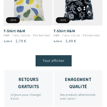
-30%
-30%
T-Shirt H&M
T-Shirt H&M
H&M
-
7 ans / 122 cm
-
Trés bon état
H&M
-
7 ans / 122 cm
-
Trés bon état
Prix
Prix
2,79 €
Prix
Prix
3,49 €
3,99 €
4,99 €
habituel
promotionnel
habituel
promotionnel
Tout afficher
RETOURS
ENAGEMENT
GRATUITS
QUALITÉ
14 jours pour changer
Des produits sélectionnés
d'avis
avec soins !