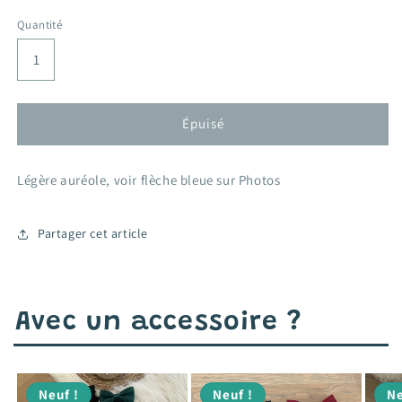
habituel
promotionnel
Quantité
Épuisé
Légère auréole, voir flèche bleue sur Photos
Partager cet article
Avec un accessoire ?
Neuf !
Neuf !
Ne